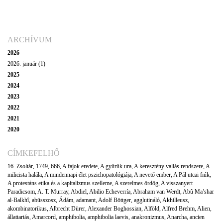
ARCHÍVUM
2026
2026. január (1)
2025
2024
2023
2022
2021
2020
CÍMKEFELHŐ
16. Zsoltár
,
1749
,
666
,
A fajok eredete
,
A gyűrűk ura
,
A keresztény vallás rendszere
,
A
milicista halála
,
A mindennapi élet pszichopatológiája
,
A nevető ember
,
A Pál utcai fiúk
,
A protestáns etika és a kapitalizmus szelleme
,
A szerelmes ördög
,
A visszanyert
Paradicsom
,
A. T. Murray
,
Abdiel
,
Abilio Echeverría
,
Abraham van Werdt
,
Abû Ma’shar
al-Balkhî
,
abüsszosz
,
Ádám
,
adamant
,
Adolf Böttger
,
agglutináló
,
Akhilleusz
,
akombinatorikus
,
Albrecht Dürer
,
Alexander Boghossian
,
Alföld
,
Alfred Brehm
,
Alien
,
állattartás
,
Amarcord
,
amphibolia
,
amphibolia laevis
,
anakronizmus
,
Anarcha
,
ancien