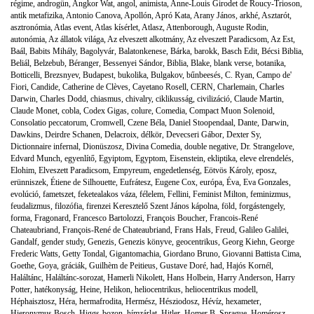
régime
,
androgün
,
Angkor Wat
,
angol
,
animista
,
Anne-Louis Girodet de Roucy-Trioson
,
antik metafizika
,
Antonio Canova
,
Apollón
,
Apró Kata
,
Arany János
,
arkhé
,
Asztarót
,
asztronómia
,
Atlas event
,
Atlas kísérlet
,
Atlasz
,
Attenborough
,
Auguste Rodin
,
autonómia
,
Az állatok világa
,
Az elveszett alkotmány
,
Az elveszett Paradicsom
,
Az Est
,
Baál
,
Babits Mihály
,
Bagolyvár
,
Balatonkenese
,
Bárka
,
barokk
,
Basch Edit
,
Bécsi Biblia
,
Beliál
,
Belzebub
,
Béranger
,
Bessenyei Sándor
,
Biblia
,
Blake
,
blank verse
,
botanika
,
Botticelli
,
Brezsnyev
,
Budapest
,
bukolika
,
Bulgakov
,
bűnbeesés
,
C. Ryan
,
Campo de'
Fiori
,
Candide
,
Catherine de Clèves
,
Cayetano Rosell
,
CERN
,
Charlemain
,
Charles
Darwin
,
Charles Dodd
,
chiasmus
,
chivalry
,
ciklikusság
,
civilizáció
,
Claude Martin
,
Claude Monet
,
cobla
,
Codex Gigas
,
colure
,
Comedia
,
Compact Muon Solenoid
,
Consolatio peccatorum
,
Cromwell
,
Czene Béla
,
Daniel Stoopendaal
,
Dante
,
Darwin
,
Dawkins
,
Deirdre Schanen
,
Delacroix
,
délkör
,
Devecseri Gábor
,
Dexter Sy
,
Dictionnaire infernal
,
Dionüszosz
,
Divina Comedia
,
double negative
,
Dr. Strangelove
,
Edvard Munch
,
egyenlítő
,
Egyiptom
,
Egyptom
,
Eisenstein
,
ekliptika
,
eleve elrendelés
,
Elohim
,
Elveszett Paradicsom
,
Empyreum
,
engedetlenség
,
Eötvös Károly
,
eposz
,
erünniszek
,
Étiene de Silhouette
,
Eufrátesz
,
Eugene Cox
,
európa
,
Éva
,
Eva Gonzales
,
evolúció
,
fametszet
,
feketealakos váza
,
félelem
,
Fellini
,
Feminist Milton
,
feminizmus
,
feudalizmus
,
filozófia
,
firenzei Keresztelő Szent János kápolna
,
föld
,
forgástengely
,
forma
,
Fragonard
,
Francesco Bartolozzi
,
François Boucher
,
Francois-René
Chateaubriand
,
François-René de Chateaubriand
,
Frans Hals
,
Freud
,
Galileo Galilei
,
Gandalf
,
gender study
,
Genezis
,
Genezis könyve
,
geocentrikus
,
Georg Kiehn
,
George
Frederic Watts
,
Getty Tondal
,
Gigantomachia
,
Giordano Bruno
,
Giovanni Battista Cima
,
Goethe
,
Goya
,
gráciák
,
Guilhèm de Peitieus
,
Gustave Doré
,
had
,
Hajós Kornél
,
Haláltánc
,
Haláltánc-sorozat
,
Hamerli Nikolett
,
Hans Holbein
,
Harry Anderson
,
Harry
Potter
,
hatékonyság
,
Heine
,
Helikon
,
heliocentrikus
,
heliocentrikus modell
,
Héphaisztosz
,
Héra
,
hermafrodita
,
Hermész
,
Hésziodosz
,
Hévíz
,
hexameter
,
Hieronymus Bosch
,
Higgs-bozon
,
hímzárlat
,
Hitler
,
Homer B. Sprague
,
Homérosz
,