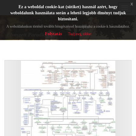
x
Ez a weboldal cookie-kat (sütiket) használ azért, hogy
Toggle
weboldalunk használata során a lehető legjobb élményt tudjuk
navigat
biztosítani.
A weboldalunkon történő további böngészéssel hozzájárulsz a cookie-k használatához.
Folytatás
Elveszett Paradicsom
Tudj meg többet