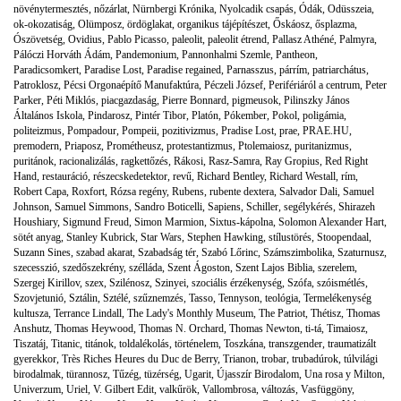
növénytermesztés
,
nőzárlat
,
Nürnbergi Krónika
,
Nyolcadik csapás
,
Ódák
,
Odüsszeia
,
ok-okozatiság
,
Olümposz
,
ördöglakat
,
organikus tájépítészet
,
Őskáosz
,
ősplazma
,
Ószövetség
,
Ovidius
,
Pablo Picasso
,
paleolit
,
paleolit étrend
,
Pallasz Athéné
,
Palmyra
,
Pálóczi Horváth Ádám
,
Pandemonium
,
Pannonhalmi Szemle
,
Pantheon
,
Paradicsomkert
,
Paradise Lost
,
Paradise regained
,
Parnasszus
,
párrím
,
patriarchátus
,
Patroklosz
,
Pécsi Orgonaépítő Manufaktúra
,
Péczeli József
,
Perifériáról a centrum
,
Peter
Parker
,
Péti Miklós
,
piacgazdaság
,
Pierre Bonnard
,
pigmeusok
,
Pilinszky János
Általános Iskola
,
Pindarosz
,
Pintér Tibor
,
Platón
,
Pókember
,
Pokol
,
poligámia
,
politeizmus
,
Pompadour
,
Pompeii
,
pozitivizmus
,
Pradise Lost
,
prae
,
PRAE.HU
,
premodern
,
Priaposz
,
Prométheusz
,
protestantizmus
,
Ptolemaiosz
,
puritanizmus
,
puritánok
,
racionalizálás
,
ragkettőzés
,
Rákosi
,
Rasz-Samra
,
Ray Gropius
,
Red Right
Hand
,
restauráció
,
részecskedetektor
,
revű
,
Richard Bentley
,
Richard Westall
,
rím
,
Robert Capa
,
Roxfort
,
Rózsa regény
,
Rubens
,
rubente dextera
,
Salvador Dali
,
Samuel
Johnson
,
Samuel Simmons
,
Sandro Boticelli
,
Sapiens
,
Schiller
,
segélykérés
,
Shirazeh
Houshiary
,
Sigmund Freud
,
Simon Marmion
,
Sixtus-kápolna
,
Solomon Alexander Hart
,
sötét anyag
,
Stanley Kubrick
,
Star Wars
,
Stephen Hawking
,
stílustörés
,
Stoopendaal
,
Suzann Sines
,
szabad akarat
,
Szabadság tér
,
Szabó Lőrinc
,
Számszimbolika
,
Szaturnusz
,
szecesszió
,
szedőszekrény
,
szélláda
,
Szent Ágoston
,
Szent Lajos Biblia
,
szerelem
,
Szergej Kirillov
,
szex
,
Szilénosz
,
Szinyei
,
szociális érzékenység
,
Szófa
,
szóismétlés
,
Szovjetunió
,
Sztálin
,
Sztélé
,
szűznemzés
,
Tasso
,
Tennyson
,
teológia
,
Termelékenység
kultusza
,
Terrance Lindall
,
The Lady's Monthly Museum
,
The Patriot
,
Thétisz
,
Thomas
Anshutz
,
Thomas Heywood
,
Thomas N. Orchard
,
Thomas Newton
,
ti-tá
,
Timaiosz
,
Tiszatáj
,
Titanic
,
titánok
,
toldalékolás
,
történelem
,
Toszkána
,
transzgender
,
traumatizált
gyerekkor
,
Très Riches Heures du Duc de Berry
,
Trianon
,
trobar
,
trubadúrok
,
túlvilági
birodalmak
,
türannosz
,
Tűzég
,
tüzérség
,
Ugarit
,
Újasszír Birodalom
,
Una rosa y Milton
,
Univerzum
,
Uriel
,
V. Gilbert Edit
,
valkűrök
,
Vallombrosa
,
változás
,
Vasfüggöny
,