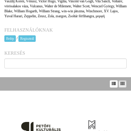
Vaszilij Koren
,
Vénusz
,
Victor Hugo
,
Vigilia
,
Vincent van Gogh
,
Vita Sancti
,
Voltaire
,
vörösalakos váza
,
Vulcanus
,
Walter de Milemete
,
Walter Scott
,
Wenczel György
,
William
Blake
,
William Hogarth
,
William Strang
,
win-win játszma
,
Winchmore
,
XV. Lajos
,
Yuval Harari
,
Zeppelin
,
Zeusz
,
Zola
,
zsargon
,
Zsoltár férfihangra
,
μορφή
FELHASZNÁLÓKNAK
/
Belép
Regisztrál
KERESÉS
A prae.hu művészeti portál és a Prae folyóirat kiadását, működését a Magyar Kultúráért
Alapítvány – Petőfi Kulturális Ügynökség – támogatja.