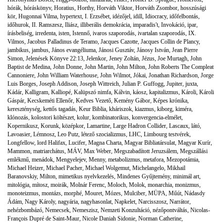
hórák
,
hóráskönyv
,
Horatius
,
Horthy
,
Horváth Viktor
,
Horváth Zsombor
,
hosszúsági
kör
,
Hugonnai Vilma
,
hypertext
,
I. Erzsébet
,
idézőjel
,
idill
,
Idiocracy
,
időfelbontás
,
időhurok
,
II. Ramszesz
,
Iliász
,
illiberális demokrácia
,
imparadis't
,
Invokáció
,
ipar
,
írásbeliség
,
irredenta
,
isten
,
Istennő
,
ivaros szaporodás
,
ivartalan szaporodás
,
IX.
Vilmos
,
Jacobus Palladinus de Teramo
,
Jacques Cazotte
,
Jacques Collin de Plancy
,
jambikus
,
jambus
,
János evangéliuma
,
Jánosi Gusztáv
,
Jánosy István
,
Jean Pierre
Simon
,
Jelenések Könyve 22:13
,
Jelenkor
,
Jeney Zoltán
,
Jézus
,
Joe Murtagh
,
John
Baptist de Medina
,
John Donne
,
John Martin
,
John Milton
,
John Roberts The Compleat
Cannoniere
,
John William Waterhouse
,
John Wilmot
,
Jókai
,
Jonathan Richardson
,
Jorge
Luis Borges
,
Joseph Addison
,
Joseph Wittreich
,
Julian P. Guffogg
,
Jupiter
,
juxta
,
Kádár
,
Kalligram
,
Kalliopé
,
Kalüpszó nimfa
,
Kálvin
,
káosz
,
kapitalizmus
,
Károli
,
Károli
Gáspár
,
Kecskeméti Ellenőr
,
Kedves Vezető
,
Kemény Gábor
,
Képes krónika
,
kereszténység
,
kettős tagadás
,
Keur Biblia
,
kháriszok
,
kiazmus
,
kiborg
,
kiméra
,
klónozás
,
kolostori költészet
,
kolur
,
kombinatorikus
,
konvergencia-elmélet
,
Kopernikusz
,
Korunk
,
középkor
,
Lamartine
,
Large Hadron Collider
,
Lascaux
,
látó
,
Lavoasier
,
Lémnosz
,
Leo Putz
,
létező szocializmus
,
LHC
,
Limbourg testvérek
,
Longfellow
,
lord Halifax
,
Lucifer
,
Magna Charta
,
Magyar Bibliatársulat
,
Magyar Kurír
,
Mammon
,
matriarchátus
,
MÁV
,
Max Weber
,
Megszabadított Jeruzsálem
,
Megszállási
emlékmű
,
menádok
,
Mengyelejev
,
Menny
,
metabolizmus
,
metafora
,
Mezopotámia
,
Michael Heizer
,
Michael Pacher
,
Michael Wolgemut
,
Michelangelo
,
Mikhail
Baranovskiy
,
Milton
,
mimetikus nyelvkezelés
,
Mindenes Gyűjtemény
,
minimál art
,
mitológia
,
mítosz
,
moirák
,
Molnár Ferenc
,
Moloch
,
Molok
,
monarchia
,
monizmus
,
monoteizmus
,
montázs
,
morphé
,
Mouret
,
Mózes
,
Mulciber
,
MÜPA
,
Műút
,
Nádasdy
Ádám
,
Nagy Károly
,
nagyária
,
nagyhasonlat
,
Napkelet
,
Narcisszosz
,
Narrátor
,
nehézbombázó
,
Nemecsek
,
Nemeszisz
,
Nemzeti Konzultáció
,
nézőpontváltás
,
Nicolas-
François Dupré de Saint-Maur
,
Nicole Daniah Sidonie
,
Norman Catherine
,