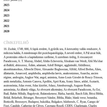
2025
2024
2023
2022
2021
2020
CÍMKEFELHŐ
16. Zsoltár
,
1749
,
666
,
A fajok eredete
,
A gyűrűk ura
,
A keresztény vallás rendszere
,
A
milicista halála
,
A mindennapi élet pszichopatológiája
,
A nevető ember
,
A Pál utcai fiúk
,
A protestáns etika és a kapitalizmus szelleme
,
A szerelmes ördög
,
A visszanyert
Paradicsom
,
A. T. Murray
,
Abdiel
,
Abilio Echeverría
,
Abraham van Werdt
,
Abû Ma’shar
al-Balkhî
,
abüsszosz
,
Ádám
,
adamant
,
Adolf Böttger
,
agglutináló
,
Akhilleusz
,
akombinatorikus
,
Albrecht Dürer
,
Alexander Boghossian
,
Alföld
,
Alfred Brehm
,
Alien
,
állattartás
,
Amarcord
,
amphibolia
,
amphibolia laevis
,
anakronizmus
,
Anarcha
,
ancien
régime
,
androgün
,
Angkor Wat
,
angol
,
animista
,
Anne-Louis Girodet de Roucy-Trioson
,
antik metafizika
,
Antonio Canova
,
Apollón
,
Apró Kata
,
Arany János
,
arkhé
,
Asztarót
,
asztronómia
,
Atlas event
,
Atlas kísérlet
,
Atlasz
,
Attenborough
,
Auguste Rodin
,
autonómia
,
Az állatok világa
,
Az elveszett alkotmány
,
Az elveszett Paradicsom
,
Az Est
,
Baál
,
Babits Mihály
,
Bagolyvár
,
Balatonkenese
,
Bárka
,
barokk
,
Basch Edit
,
Bécsi Biblia
,
Beliál
,
Belzebub
,
Béranger
,
Bessenyei Sándor
,
Biblia
,
Blake
,
blank verse
,
botanika
,
Botticelli
,
Brezsnyev
,
Budapest
,
bukolika
,
Bulgakov
,
bűnbeesés
,
C. Ryan
,
Campo de'
Fiori
,
Candide
,
Catherine de Clèves
,
Cayetano Rosell
,
CERN
,
Charlemain
,
Charles