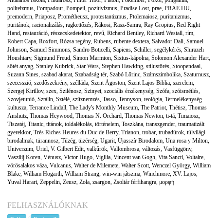
politeizmus
,
Pompadour
,
Pompeii
,
pozitivizmus
,
Pradise Lost
,
prae
,
PRAE.HU
,
premodern
,
Priaposz
,
Prométheusz
,
protestantizmus
,
Ptolemaiosz
,
puritanizmus
,
puritánok
,
racionalizálás
,
ragkettőzés
,
Rákosi
,
Rasz-Samra
,
Ray Gropius
,
Red Right
Hand
,
restauráció
,
részecskedetektor
,
revű
,
Richard Bentley
,
Richard Westall
,
rím
,
Robert Capa
,
Roxfort
,
Rózsa regény
,
Rubens
,
rubente dextera
,
Salvador Dali
,
Samuel
Johnson
,
Samuel Simmons
,
Sandro Boticelli
,
Sapiens
,
Schiller
,
segélykérés
,
Shirazeh
Houshiary
,
Sigmund Freud
,
Simon Marmion
,
Sixtus-kápolna
,
Solomon Alexander Hart
,
sötét anyag
,
Stanley Kubrick
,
Star Wars
,
Stephen Hawking
,
stílustörés
,
Stoopendaal
,
Suzann Sines
,
szabad akarat
,
Szabadság tér
,
Szabó Lőrinc
,
Számszimbolika
,
Szaturnusz
,
szecesszió
,
szedőszekrény
,
szélláda
,
Szent Ágoston
,
Szent Lajos Biblia
,
szerelem
,
Szergej Kirillov
,
szex
,
Szilénosz
,
Szinyei
,
szociális érzékenység
,
Szófa
,
szóismétlés
,
Szovjetunió
,
Sztálin
,
Sztélé
,
szűznemzés
,
Tasso
,
Tennyson
,
teológia
,
Termelékenység
kultusza
,
Terrance Lindall
,
The Lady's Monthly Museum
,
The Patriot
,
Thétisz
,
Thomas
Anshutz
,
Thomas Heywood
,
Thomas N. Orchard
,
Thomas Newton
,
ti-tá
,
Timaiosz
,
Tiszatáj
,
Titanic
,
titánok
,
toldalékolás
,
történelem
,
Toszkána
,
transzgender
,
traumatizált
gyerekkor
,
Très Riches Heures du Duc de Berry
,
Trianon
,
trobar
,
trubadúrok
,
túlvilági
birodalmak
,
türannosz
,
Tűzég
,
tüzérség
,
Ugarit
,
Újasszír Birodalom
,
Una rosa y Milton
,
Univerzum
,
Uriel
,
V. Gilbert Edit
,
valkűrök
,
Vallombrosa
,
változás
,
Vasfüggöny
,
Vaszilij Koren
,
Vénusz
,
Victor Hugo
,
Vigilia
,
Vincent van Gogh
,
Vita Sancti
,
Voltaire
,
vörösalakos váza
,
Vulcanus
,
Walter de Milemete
,
Walter Scott
,
Wenczel György
,
William
Blake
,
William Hogarth
,
William Strang
,
win-win játszma
,
Winchmore
,
XV. Lajos
,
Yuval Harari
,
Zeppelin
,
Zeusz
,
Zola
,
zsargon
,
Zsoltár férfihangra
,
μορφή
FELHASZNÁLÓKNAK