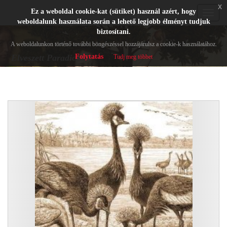
x
Ez a weboldal cookie-kat (sütiket) használ azért, hogy
Toggle
weboldalunk használata során a lehető legjobb élményt tudjuk
navigat
biztosítani.
A weboldalunkon történő további böngészéssel hozzájárulsz a cookie-k használatához.
Folytatás
Elveszett Paradicsom
Tudj meg többet