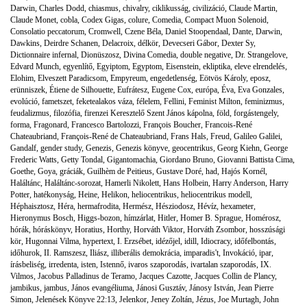
Darwin
,
Charles Dodd
,
chiasmus
,
chivalry
,
ciklikusság
,
civilizáció
,
Claude Martin
,
Claude Monet
,
cobla
,
Codex Gigas
,
colure
,
Comedia
,
Compact Muon Solenoid
,
Consolatio peccatorum
,
Cromwell
,
Czene Béla
,
Daniel Stoopendaal
,
Dante
,
Darwin
,
Dawkins
,
Deirdre Schanen
,
Delacroix
,
délkör
,
Devecseri Gábor
,
Dexter Sy
,
Dictionnaire infernal
,
Dionüszosz
,
Divina Comedia
,
double negative
,
Dr. Strangelove
,
Edvard Munch
,
egyenlítő
,
Egyiptom
,
Egyptom
,
Eisenstein
,
ekliptika
,
eleve elrendelés
,
Elohim
,
Elveszett Paradicsom
,
Empyreum
,
engedetlenség
,
Eötvös Károly
,
eposz
,
erünniszek
,
Étiene de Silhouette
,
Eufrátesz
,
Eugene Cox
,
európa
,
Éva
,
Eva Gonzales
,
evolúció
,
fametszet
,
feketealakos váza
,
félelem
,
Fellini
,
Feminist Milton
,
feminizmus
,
feudalizmus
,
filozófia
,
firenzei Keresztelő Szent János kápolna
,
föld
,
forgástengely
,
forma
,
Fragonard
,
Francesco Bartolozzi
,
François Boucher
,
Francois-René
Chateaubriand
,
François-René de Chateaubriand
,
Frans Hals
,
Freud
,
Galileo Galilei
,
Gandalf
,
gender study
,
Genezis
,
Genezis könyve
,
geocentrikus
,
Georg Kiehn
,
George
Frederic Watts
,
Getty Tondal
,
Gigantomachia
,
Giordano Bruno
,
Giovanni Battista Cima
,
Goethe
,
Goya
,
gráciák
,
Guilhèm de Peitieus
,
Gustave Doré
,
had
,
Hajós Kornél
,
Haláltánc
,
Haláltánc-sorozat
,
Hamerli Nikolett
,
Hans Holbein
,
Harry Anderson
,
Harry
Potter
,
hatékonyság
,
Heine
,
Helikon
,
heliocentrikus
,
heliocentrikus modell
,
Héphaisztosz
,
Héra
,
hermafrodita
,
Hermész
,
Hésziodosz
,
Hévíz
,
hexameter
,
Hieronymus Bosch
,
Higgs-bozon
,
hímzárlat
,
Hitler
,
Homer B. Sprague
,
Homérosz
,
hórák
,
hóráskönyv
,
Horatius
,
Horthy
,
Horváth Viktor
,
Horváth Zsombor
,
hosszúsági
kör
,
Hugonnai Vilma
,
hypertext
,
I. Erzsébet
,
idézőjel
,
idill
,
Idiocracy
,
időfelbontás
,
időhurok
,
II. Ramszesz
,
Iliász
,
illiberális demokrácia
,
imparadis't
,
Invokáció
,
ipar
,
írásbeliség
,
irredenta
,
isten
,
Istennő
,
ivaros szaporodás
,
ivartalan szaporodás
,
IX.
Vilmos
,
Jacobus Palladinus de Teramo
,
Jacques Cazotte
,
Jacques Collin de Plancy
,
jambikus
,
jambus
,
János evangéliuma
,
Jánosi Gusztáv
,
Jánosy István
,
Jean Pierre
Simon
,
Jelenések Könyve 22:13
,
Jelenkor
,
Jeney Zoltán
,
Jézus
,
Joe Murtagh
,
John