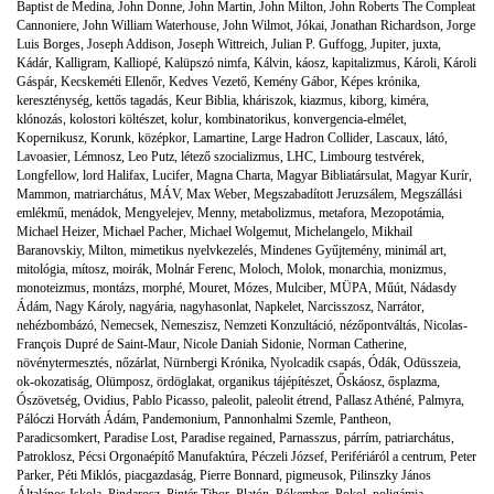
Baptist de Medina
,
John Donne
,
John Martin
,
John Milton
,
John Roberts The Compleat
Cannoniere
,
John William Waterhouse
,
John Wilmot
,
Jókai
,
Jonathan Richardson
,
Jorge
Luis Borges
,
Joseph Addison
,
Joseph Wittreich
,
Julian P. Guffogg
,
Jupiter
,
juxta
,
Kádár
,
Kalligram
,
Kalliopé
,
Kalüpszó nimfa
,
Kálvin
,
káosz
,
kapitalizmus
,
Károli
,
Károli
Gáspár
,
Kecskeméti Ellenőr
,
Kedves Vezető
,
Kemény Gábor
,
Képes krónika
,
kereszténység
,
kettős tagadás
,
Keur Biblia
,
kháriszok
,
kiazmus
,
kiborg
,
kiméra
,
klónozás
,
kolostori költészet
,
kolur
,
kombinatorikus
,
konvergencia-elmélet
,
Kopernikusz
,
Korunk
,
középkor
,
Lamartine
,
Large Hadron Collider
,
Lascaux
,
látó
,
Lavoasier
,
Lémnosz
,
Leo Putz
,
létező szocializmus
,
LHC
,
Limbourg testvérek
,
Longfellow
,
lord Halifax
,
Lucifer
,
Magna Charta
,
Magyar Bibliatársulat
,
Magyar Kurír
,
Mammon
,
matriarchátus
,
MÁV
,
Max Weber
,
Megszabadított Jeruzsálem
,
Megszállási
emlékmű
,
menádok
,
Mengyelejev
,
Menny
,
metabolizmus
,
metafora
,
Mezopotámia
,
Michael Heizer
,
Michael Pacher
,
Michael Wolgemut
,
Michelangelo
,
Mikhail
Baranovskiy
,
Milton
,
mimetikus nyelvkezelés
,
Mindenes Gyűjtemény
,
minimál art
,
mitológia
,
mítosz
,
moirák
,
Molnár Ferenc
,
Moloch
,
Molok
,
monarchia
,
monizmus
,
monoteizmus
,
montázs
,
morphé
,
Mouret
,
Mózes
,
Mulciber
,
MÜPA
,
Műút
,
Nádasdy
Ádám
,
Nagy Károly
,
nagyária
,
nagyhasonlat
,
Napkelet
,
Narcisszosz
,
Narrátor
,
nehézbombázó
,
Nemecsek
,
Nemeszisz
,
Nemzeti Konzultáció
,
nézőpontváltás
,
Nicolas-
François Dupré de Saint-Maur
,
Nicole Daniah Sidonie
,
Norman Catherine
,
növénytermesztés
,
nőzárlat
,
Nürnbergi Krónika
,
Nyolcadik csapás
,
Ódák
,
Odüsszeia
,
ok-okozatiság
,
Olümposz
,
ördöglakat
,
organikus tájépítészet
,
Őskáosz
,
ősplazma
,
Ószövetség
,
Ovidius
,
Pablo Picasso
,
paleolit
,
paleolit étrend
,
Pallasz Athéné
,
Palmyra
,
Pálóczi Horváth Ádám
,
Pandemonium
,
Pannonhalmi Szemle
,
Pantheon
,
Paradicsomkert
,
Paradise Lost
,
Paradise regained
,
Parnasszus
,
párrím
,
patriarchátus
,
Patroklosz
,
Pécsi Orgonaépítő Manufaktúra
,
Péczeli József
,
Perifériáról a centrum
,
Peter
Parker
,
Péti Miklós
,
piacgazdaság
,
Pierre Bonnard
,
pigmeusok
,
Pilinszky János
Általános Iskola
,
Pindarosz
,
Pintér Tibor
,
Platón
,
Pókember
,
Pokol
,
poligámia
,