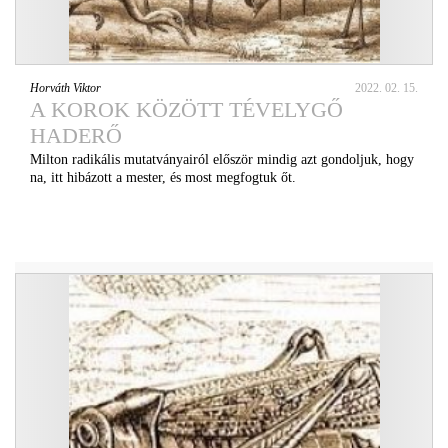
Horváth Viktor
2022. 02. 15.
A KOROK KÖZÖTT TÉVELYGŐ
HADERŐ
Milton radikális mutatványairól először mindig azt gondoljuk, hogy
na, itt hibázott a mester, és most megfogtuk őt.