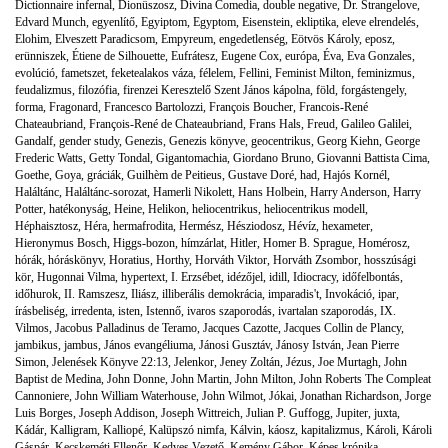
Dictionnaire infernal
,
Dionüszosz
,
Divina Comedia
,
double negative
,
Dr. Strangelove
,
Edvard Munch
,
egyenlítő
,
Egyiptom
,
Egyptom
,
Eisenstein
,
ekliptika
,
eleve elrendelés
,
Elohim
,
Elveszett Paradicsom
,
Empyreum
,
engedetlenség
,
Eötvös Károly
,
eposz
,
erünniszek
,
Étiene de Silhouette
,
Eufrátesz
,
Eugene Cox
,
európa
,
Éva
,
Eva Gonzales
,
evolúció
,
fametszet
,
feketealakos váza
,
félelem
,
Fellini
,
Feminist Milton
,
feminizmus
,
feudalizmus
,
filozófia
,
firenzei Keresztelő Szent János kápolna
,
föld
,
forgástengely
,
forma
,
Fragonard
,
Francesco Bartolozzi
,
François Boucher
,
Francois-René
Chateaubriand
,
François-René de Chateaubriand
,
Frans Hals
,
Freud
,
Galileo Galilei
,
Gandalf
,
gender study
,
Genezis
,
Genezis könyve
,
geocentrikus
,
Georg Kiehn
,
George
Frederic Watts
,
Getty Tondal
,
Gigantomachia
,
Giordano Bruno
,
Giovanni Battista Cima
,
Goethe
,
Goya
,
gráciák
,
Guilhèm de Peitieus
,
Gustave Doré
,
had
,
Hajós Kornél
,
Haláltánc
,
Haláltánc-sorozat
,
Hamerli Nikolett
,
Hans Holbein
,
Harry Anderson
,
Harry
Potter
,
hatékonyság
,
Heine
,
Helikon
,
heliocentrikus
,
heliocentrikus modell
,
Héphaisztosz
,
Héra
,
hermafrodita
,
Hermész
,
Hésziodosz
,
Hévíz
,
hexameter
,
Hieronymus Bosch
,
Higgs-bozon
,
hímzárlat
,
Hitler
,
Homer B. Sprague
,
Homérosz
,
hórák
,
hóráskönyv
,
Horatius
,
Horthy
,
Horváth Viktor
,
Horváth Zsombor
,
hosszúsági
kör
,
Hugonnai Vilma
,
hypertext
,
I. Erzsébet
,
idézőjel
,
idill
,
Idiocracy
,
időfelbontás
,
időhurok
,
II. Ramszesz
,
Iliász
,
illiberális demokrácia
,
imparadis't
,
Invokáció
,
ipar
,
írásbeliség
,
irredenta
,
isten
,
Istennő
,
ivaros szaporodás
,
ivartalan szaporodás
,
IX.
Vilmos
,
Jacobus Palladinus de Teramo
,
Jacques Cazotte
,
Jacques Collin de Plancy
,
jambikus
,
jambus
,
János evangéliuma
,
Jánosi Gusztáv
,
Jánosy István
,
Jean Pierre
Simon
,
Jelenések Könyve 22:13
,
Jelenkor
,
Jeney Zoltán
,
Jézus
,
Joe Murtagh
,
John
Baptist de Medina
,
John Donne
,
John Martin
,
John Milton
,
John Roberts The Compleat
Cannoniere
,
John William Waterhouse
,
John Wilmot
,
Jókai
,
Jonathan Richardson
,
Jorge
Luis Borges
,
Joseph Addison
,
Joseph Wittreich
,
Julian P. Guffogg
,
Jupiter
,
juxta
,
Kádár
,
Kalligram
,
Kalliopé
,
Kalüpszó nimfa
,
Kálvin
,
káosz
,
kapitalizmus
,
Károli
,
Károli
Gáspár
,
Kecskeméti Ellenőr
,
Kedves Vezető
,
Kemény Gábor
,
Képes krónika
,