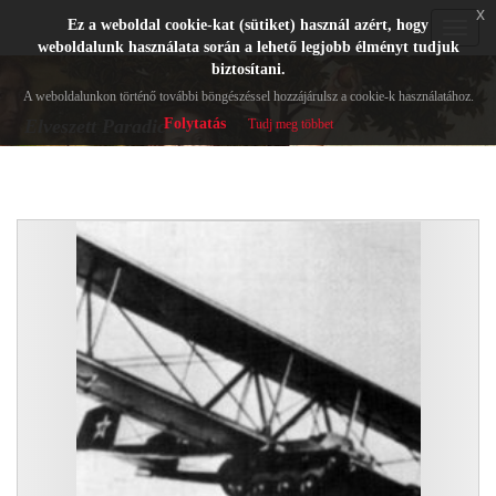
x
Ez a weboldal cookie-kat (sütiket) használ azért, hogy
Toggle
weboldalunk használata során a lehető legjobb élményt tudjuk
navigat
biztosítani.
A weboldalunkon történő további böngészéssel hozzájárulsz a cookie-k használatához.
Folytatás
Elveszett Paradicsom
Tudj meg többet