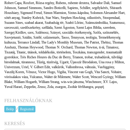
Robert Capa
,
Roxfort
,
Rózsa regény
,
Rubens
,
rubente dextera
,
Salvador Dali
,
Samuel
Johnson
,
Samuel Simmons
,
Sandro Boticelli
,
Sapiens
,
Schiller
,
segélykérés
,
Shirazeh
Houshiary
,
Sigmund Freud
,
Simon Marmion
,
Sixtus-kápolna
,
Solomon Alexander Hart
,
sötét anyag
,
Stanley Kubrick
,
Star Wars
,
Stephen Hawking
,
stílustörés
,
Stoopendaal
,
Suzann Sines
,
szabad akarat
,
Szabadság tér
,
Szabó Lőrinc
,
Számszimbolika
,
Szaturnusz
,
szecesszió
,
szedőszekrény
,
szélláda
,
Szent Ágoston
,
Szent Lajos Biblia
,
szerelem
,
Szergej Kirillov
,
szex
,
Szilénosz
,
Szinyei
,
szociális érzékenység
,
Szófa
,
szóismétlés
,
Szovjetunió
,
Sztálin
,
Sztélé
,
szűznemzés
,
Tasso
,
Tennyson
,
teológia
,
Termelékenység
kultusza
,
Terrance Lindall
,
The Lady's Monthly Museum
,
The Patriot
,
Thétisz
,
Thomas
Anshutz
,
Thomas Heywood
,
Thomas N. Orchard
,
Thomas Newton
,
ti-tá
,
Timaiosz
,
Tiszatáj
,
Titanic
,
titánok
,
toldalékolás
,
történelem
,
Toszkána
,
transzgender
,
traumatizált
gyerekkor
,
Très Riches Heures du Duc de Berry
,
Trianon
,
trobar
,
trubadúrok
,
túlvilági
birodalmak
,
türannosz
,
Tűzég
,
tüzérség
,
Ugarit
,
Újasszír Birodalom
,
Una rosa y Milton
,
Univerzum
,
Uriel
,
V. Gilbert Edit
,
valkűrök
,
Vallombrosa
,
változás
,
Vasfüggöny
,
Vaszilij Koren
,
Vénusz
,
Victor Hugo
,
Vigilia
,
Vincent van Gogh
,
Vita Sancti
,
Voltaire
,
vörösalakos váza
,
Vulcanus
,
Walter de Milemete
,
Walter Scott
,
Wenczel György
,
William
Blake
,
William Hogarth
,
William Strang
,
win-win játszma
,
Winchmore
,
XV. Lajos
,
Yuval Harari
,
Zeppelin
,
Zeusz
,
Zola
,
zsargon
,
Zsoltár férfihangra
,
μορφή
FELHASZNÁLÓKNAK
/
Belép
Regisztrál
KERESÉS