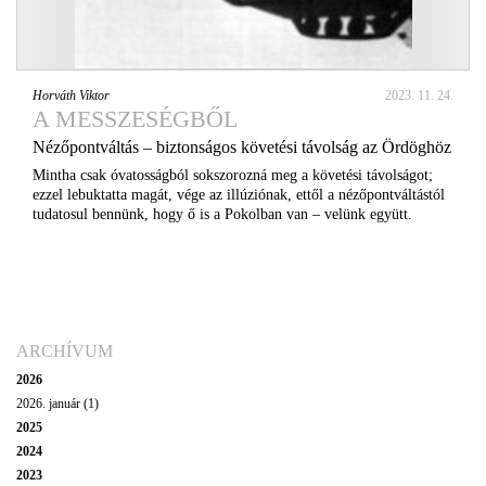
Horváth Viktor
2023. 11. 24.
A MESSZESÉGBŐL
Nézőpontváltás – biztonságos követési távolság az Ördöghöz
Mintha csak óvatosságból sokszorozná meg a követési távolságot;
ezzel lebuktatta magát, vége az illúziónak, ettől a nézőpontváltástól
tudatosul bennünk, hogy ő is a Pokolban van – velünk együtt.
ARCHÍVUM
2026
2026. január (1)
2025
2024
2023