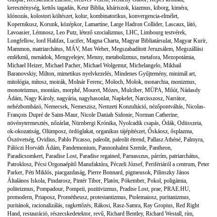
kereszténység
,
kettős tagadás
,
Keur Biblia
,
kháriszok
,
kiazmus
,
kiborg
,
kiméra
,
klónozás
,
kolostori költészet
,
kolur
,
kombinatorikus
,
konvergencia-elmélet
,
Kopernikusz
,
Korunk
,
középkor
,
Lamartine
,
Large Hadron Collider
,
Lascaux
,
látó
,
Lavoasier
,
Lémnosz
,
Leo Putz
,
létező szocializmus
,
LHC
,
Limbourg testvérek
,
Longfellow
,
lord Halifax
,
Lucifer
,
Magna Charta
,
Magyar Bibliatársulat
,
Magyar Kurír
,
Mammon
,
matriarchátus
,
MÁV
,
Max Weber
,
Megszabadított Jeruzsálem
,
Megszállási
emlékmű
,
menádok
,
Mengyelejev
,
Menny
,
metabolizmus
,
metafora
,
Mezopotámia
,
Michael Heizer
,
Michael Pacher
,
Michael Wolgemut
,
Michelangelo
,
Mikhail
Baranovskiy
,
Milton
,
mimetikus nyelvkezelés
,
Mindenes Gyűjtemény
,
minimál art
,
mitológia
,
mítosz
,
moirák
,
Molnár Ferenc
,
Moloch
,
Molok
,
monarchia
,
monizmus
,
monoteizmus
,
montázs
,
morphé
,
Mouret
,
Mózes
,
Mulciber
,
MÜPA
,
Műút
,
Nádasdy
Ádám
,
Nagy Károly
,
nagyária
,
nagyhasonlat
,
Napkelet
,
Narcisszosz
,
Narrátor
,
nehézbombázó
,
Nemecsek
,
Nemeszisz
,
Nemzeti Konzultáció
,
nézőpontváltás
,
Nicolas-
François Dupré de Saint-Maur
,
Nicole Daniah Sidonie
,
Norman Catherine
,
növénytermesztés
,
nőzárlat
,
Nürnbergi Krónika
,
Nyolcadik csapás
,
Ódák
,
Odüsszeia
,
ok-okozatiság
,
Olümposz
,
ördöglakat
,
organikus tájépítészet
,
Őskáosz
,
ősplazma
,
Ószövetség
,
Ovidius
,
Pablo Picasso
,
paleolit
,
paleolit étrend
,
Pallasz Athéné
,
Palmyra
,
Pálóczi Horváth Ádám
,
Pandemonium
,
Pannonhalmi Szemle
,
Pantheon
,
Paradicsomkert
,
Paradise Lost
,
Paradise regained
,
Parnasszus
,
párrím
,
patriarchátus
,
Patroklosz
,
Pécsi Orgonaépítő Manufaktúra
,
Péczeli József
,
Perifériáról a centrum
,
Peter
Parker
,
Péti Miklós
,
piacgazdaság
,
Pierre Bonnard
,
pigmeusok
,
Pilinszky János
Általános Iskola
,
Pindarosz
,
Pintér Tibor
,
Platón
,
Pókember
,
Pokol
,
poligámia
,
politeizmus
,
Pompadour
,
Pompeii
,
pozitivizmus
,
Pradise Lost
,
prae
,
PRAE.HU
,
premodern
,
Priaposz
,
Prométheusz
,
protestantizmus
,
Ptolemaiosz
,
puritanizmus
,
puritánok
,
racionalizálás
,
ragkettőzés
,
Rákosi
,
Rasz-Samra
,
Ray Gropius
,
Red Right
Hand
,
restauráció
,
részecskedetektor
,
revű
,
Richard Bentley
,
Richard Westall
,
rím
,