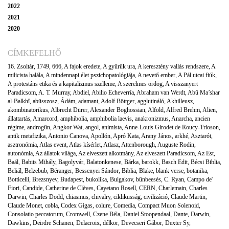
2022
2021
2020
CÍMKEFELHŐ
16. Zsoltár
,
1749
,
666
,
A fajok eredete
,
A gyűrűk ura
,
A keresztény vallás rendszere
,
A
milicista halála
,
A mindennapi élet pszichopatológiája
,
A nevető ember
,
A Pál utcai fiúk
,
A protestáns etika és a kapitalizmus szelleme
,
A szerelmes ördög
,
A visszanyert
Paradicsom
,
A. T. Murray
,
Abdiel
,
Abilio Echeverría
,
Abraham van Werdt
,
Abû Ma’shar
al-Balkhî
,
abüsszosz
,
Ádám
,
adamant
,
Adolf Böttger
,
agglutináló
,
Akhilleusz
,
akombinatorikus
,
Albrecht Dürer
,
Alexander Boghossian
,
Alföld
,
Alfred Brehm
,
Alien
,
állattartás
,
Amarcord
,
amphibolia
,
amphibolia laevis
,
anakronizmus
,
Anarcha
,
ancien
régime
,
androgün
,
Angkor Wat
,
angol
,
animista
,
Anne-Louis Girodet de Roucy-Trioson
,
antik metafizika
,
Antonio Canova
,
Apollón
,
Apró Kata
,
Arany János
,
arkhé
,
Asztarót
,
asztronómia
,
Atlas event
,
Atlas kísérlet
,
Atlasz
,
Attenborough
,
Auguste Rodin
,
autonómia
,
Az állatok világa
,
Az elveszett alkotmány
,
Az elveszett Paradicsom
,
Az Est
,
Baál
,
Babits Mihály
,
Bagolyvár
,
Balatonkenese
,
Bárka
,
barokk
,
Basch Edit
,
Bécsi Biblia
,
Beliál
,
Belzebub
,
Béranger
,
Bessenyei Sándor
,
Biblia
,
Blake
,
blank verse
,
botanika
,
Botticelli
,
Brezsnyev
,
Budapest
,
bukolika
,
Bulgakov
,
bűnbeesés
,
C. Ryan
,
Campo de'
Fiori
,
Candide
,
Catherine de Clèves
,
Cayetano Rosell
,
CERN
,
Charlemain
,
Charles
Darwin
,
Charles Dodd
,
chiasmus
,
chivalry
,
ciklikusság
,
civilizáció
,
Claude Martin
,
Claude Monet
,
cobla
,
Codex Gigas
,
colure
,
Comedia
,
Compact Muon Solenoid
,
Consolatio peccatorum
,
Cromwell
,
Czene Béla
,
Daniel Stoopendaal
,
Dante
,
Darwin
,
Dawkins
,
Deirdre Schanen
,
Delacroix
,
délkör
,
Devecseri Gábor
,
Dexter Sy
,