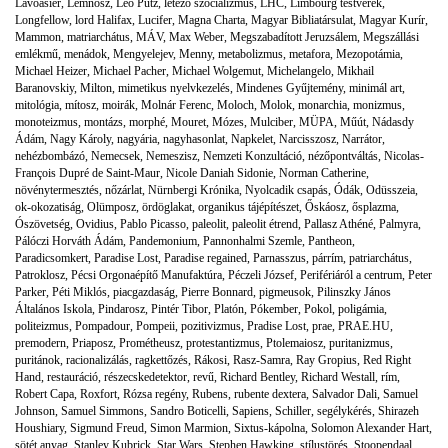
Lavoasier
,
Lémnosz
,
Leo Putz
,
létező szocializmus
,
LHC
,
Limbourg testvérek
,
Longfellow
,
lord Halifax
,
Lucifer
,
Magna Charta
,
Magyar Bibliatársulat
,
Magyar Kurír
,
Mammon
,
matriarchátus
,
MÁV
,
Max Weber
,
Megszabadított Jeruzsálem
,
Megszállási
emlékmű
,
menádok
,
Mengyelejev
,
Menny
,
metabolizmus
,
metafora
,
Mezopotámia
,
Michael Heizer
,
Michael Pacher
,
Michael Wolgemut
,
Michelangelo
,
Mikhail
Baranovskiy
,
Milton
,
mimetikus nyelvkezelés
,
Mindenes Gyűjtemény
,
minimál art
,
mitológia
,
mítosz
,
moirák
,
Molnár Ferenc
,
Moloch
,
Molok
,
monarchia
,
monizmus
,
monoteizmus
,
montázs
,
morphé
,
Mouret
,
Mózes
,
Mulciber
,
MÜPA
,
Műút
,
Nádasdy
Ádám
,
Nagy Károly
,
nagyária
,
nagyhasonlat
,
Napkelet
,
Narcisszosz
,
Narrátor
,
nehézbombázó
,
Nemecsek
,
Nemeszisz
,
Nemzeti Konzultáció
,
nézőpontváltás
,
Nicolas-
François Dupré de Saint-Maur
,
Nicole Daniah Sidonie
,
Norman Catherine
,
növénytermesztés
,
nőzárlat
,
Nürnbergi Krónika
,
Nyolcadik csapás
,
Ódák
,
Odüsszeia
,
ok-okozatiság
,
Olümposz
,
ördöglakat
,
organikus tájépítészet
,
Őskáosz
,
ősplazma
,
Ószövetség
,
Ovidius
,
Pablo Picasso
,
paleolit
,
paleolit étrend
,
Pallasz Athéné
,
Palmyra
,
Pálóczi Horváth Ádám
,
Pandemonium
,
Pannonhalmi Szemle
,
Pantheon
,
Paradicsomkert
,
Paradise Lost
,
Paradise regained
,
Parnasszus
,
párrím
,
patriarchátus
,
Patroklosz
,
Pécsi Orgonaépítő Manufaktúra
,
Péczeli József
,
Perifériáról a centrum
,
Peter
Parker
,
Péti Miklós
,
piacgazdaság
,
Pierre Bonnard
,
pigmeusok
,
Pilinszky János
Általános Iskola
,
Pindarosz
,
Pintér Tibor
,
Platón
,
Pókember
,
Pokol
,
poligámia
,
politeizmus
,
Pompadour
,
Pompeii
,
pozitivizmus
,
Pradise Lost
,
prae
,
PRAE.HU
,
premodern
,
Priaposz
,
Prométheusz
,
protestantizmus
,
Ptolemaiosz
,
puritanizmus
,
puritánok
,
racionalizálás
,
ragkettőzés
,
Rákosi
,
Rasz-Samra
,
Ray Gropius
,
Red Right
Hand
,
restauráció
,
részecskedetektor
,
revű
,
Richard Bentley
,
Richard Westall
,
rím
,
Robert Capa
,
Roxfort
,
Rózsa regény
,
Rubens
,
rubente dextera
,
Salvador Dali
,
Samuel
Johnson
,
Samuel Simmons
,
Sandro Boticelli
,
Sapiens
,
Schiller
,
segélykérés
,
Shirazeh
Houshiary
,
Sigmund Freud
,
Simon Marmion
,
Sixtus-kápolna
,
Solomon Alexander Hart
,
sötét anyag
,
Stanley Kubrick
,
Star Wars
,
Stephen Hawking
,
stílustörés
,
Stoopendaal
,