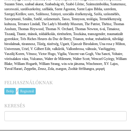
Suzann Sines
,
szabad akarat
,
Szabadság tér
,
Szabó Lőrinc
,
Számszimbolika
,
Szaturnusz
,
szecesszió
,
szedőszekrény
,
szélláda
,
Szent Ágoston
,
Szent Lajos Biblia
,
szerelem
,
Szergej Kirillov
,
szex
,
Szilénosz
,
Szinyei
,
szociális érzékenység
,
Szófa
,
szóismétlés
,
Szovjetunió
,
Sztálin
,
Sztélé
,
szűznemzés
,
Tasso
,
Tennyson
,
teológia
,
Termelékenység
kultusza
,
Terrance Lindall
,
The Lady's Monthly Museum
,
The Patriot
,
Thétisz
,
Thomas
Anshutz
,
Thomas Heywood
,
Thomas N. Orchard
,
Thomas Newton
,
ti-tá
,
Timaiosz
,
Tiszatáj
,
Titanic
,
titánok
,
toldalékolás
,
történelem
,
Toszkána
,
transzgender
,
traumatizált
gyerekkor
,
Très Riches Heures du Duc de Berry
,
Trianon
,
trobar
,
trubadúrok
,
túlvilági
birodalmak
,
türannosz
,
Tűzég
,
tüzérség
,
Ugarit
,
Újasszír Birodalom
,
Una rosa y Milton
,
Univerzum
,
Uriel
,
V. Gilbert Edit
,
valkűrök
,
Vallombrosa
,
változás
,
Vasfüggöny
,
Vaszilij Koren
,
Vénusz
,
Victor Hugo
,
Vigilia
,
Vincent van Gogh
,
Vita Sancti
,
Voltaire
,
vörösalakos váza
,
Vulcanus
,
Walter de Milemete
,
Walter Scott
,
Wenczel György
,
William
Blake
,
William Hogarth
,
William Strang
,
win-win játszma
,
Winchmore
,
XV. Lajos
,
Yuval Harari
,
Zeppelin
,
Zeusz
,
Zola
,
zsargon
,
Zsoltár férfihangra
,
μορφή
FELHASZNÁLÓKNAK
/
Belép
Regisztrál
KERESÉS