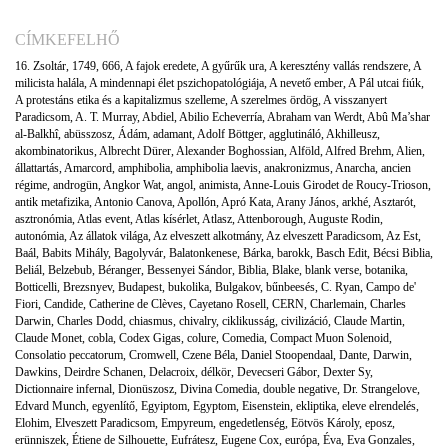
CÍMKEFELHŐ
16. Zsoltár
,
1749
,
666
,
A fajok eredete
,
A gyűrűk ura
,
A keresztény vallás rendszere
,
A
milicista halála
,
A mindennapi élet pszichopatológiája
,
A nevető ember
,
A Pál utcai fiúk
,
A protestáns etika és a kapitalizmus szelleme
,
A szerelmes ördög
,
A visszanyert
Paradicsom
,
A. T. Murray
,
Abdiel
,
Abilio Echeverría
,
Abraham van Werdt
,
Abû Ma’shar
al-Balkhî
,
abüsszosz
,
Ádám
,
adamant
,
Adolf Böttger
,
agglutináló
,
Akhilleusz
,
akombinatorikus
,
Albrecht Dürer
,
Alexander Boghossian
,
Alföld
,
Alfred Brehm
,
Alien
,
állattartás
,
Amarcord
,
amphibolia
,
amphibolia laevis
,
anakronizmus
,
Anarcha
,
ancien
régime
,
androgün
,
Angkor Wat
,
angol
,
animista
,
Anne-Louis Girodet de Roucy-Trioson
,
antik metafizika
,
Antonio Canova
,
Apollón
,
Apró Kata
,
Arany János
,
arkhé
,
Asztarót
,
asztronómia
,
Atlas event
,
Atlas kísérlet
,
Atlasz
,
Attenborough
,
Auguste Rodin
,
autonómia
,
Az állatok világa
,
Az elveszett alkotmány
,
Az elveszett Paradicsom
,
Az Est
,
Baál
,
Babits Mihály
,
Bagolyvár
,
Balatonkenese
,
Bárka
,
barokk
,
Basch Edit
,
Bécsi Biblia
,
Beliál
,
Belzebub
,
Béranger
,
Bessenyei Sándor
,
Biblia
,
Blake
,
blank verse
,
botanika
,
Botticelli
,
Brezsnyev
,
Budapest
,
bukolika
,
Bulgakov
,
bűnbeesés
,
C. Ryan
,
Campo de'
Fiori
,
Candide
,
Catherine de Clèves
,
Cayetano Rosell
,
CERN
,
Charlemain
,
Charles
Darwin
,
Charles Dodd
,
chiasmus
,
chivalry
,
ciklikusság
,
civilizáció
,
Claude Martin
,
Claude Monet
,
cobla
,
Codex Gigas
,
colure
,
Comedia
,
Compact Muon Solenoid
,
Consolatio peccatorum
,
Cromwell
,
Czene Béla
,
Daniel Stoopendaal
,
Dante
,
Darwin
,
Dawkins
,
Deirdre Schanen
,
Delacroix
,
délkör
,
Devecseri Gábor
,
Dexter Sy
,
Dictionnaire infernal
,
Dionüszosz
,
Divina Comedia
,
double negative
,
Dr. Strangelove
,
Edvard Munch
,
egyenlítő
,
Egyiptom
,
Egyptom
,
Eisenstein
,
ekliptika
,
eleve elrendelés
,
Elohim
,
Elveszett Paradicsom
,
Empyreum
,
engedetlenség
,
Eötvös Károly
,
eposz
,
erünniszek
,
Étiene de Silhouette
,
Eufrátesz
,
Eugene Cox
,
európa
,
Éva
,
Eva Gonzales
,