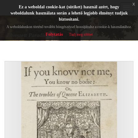
x
Ez a weboldal cookie-kat (sütiket) használ azért, hogy
Toggle
weboldalunk használata során a lehető legjobb élményt tudjuk
navigat
biztosítani.
A weboldalunkon történő további böngészéssel hozzájárulsz a cookie-k használatához.
Folytatás
Elveszett Paradicsom
Tudj meg többet