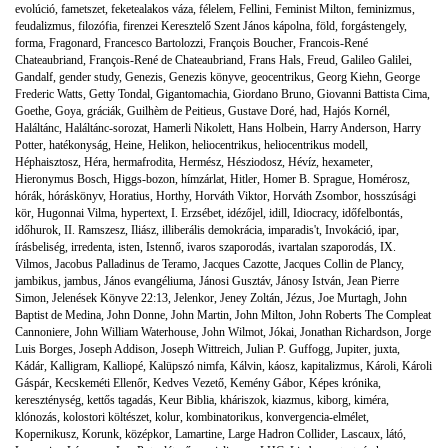
evolúció
,
fametszet
,
feketealakos váza
,
félelem
,
Fellini
,
Feminist Milton
,
feminizmus
,
feudalizmus
,
filozófia
,
firenzei Keresztelő Szent János kápolna
,
föld
,
forgástengely
,
forma
,
Fragonard
,
Francesco Bartolozzi
,
François Boucher
,
Francois-René
Chateaubriand
,
François-René de Chateaubriand
,
Frans Hals
,
Freud
,
Galileo Galilei
,
Gandalf
,
gender study
,
Genezis
,
Genezis könyve
,
geocentrikus
,
Georg Kiehn
,
George
Frederic Watts
,
Getty Tondal
,
Gigantomachia
,
Giordano Bruno
,
Giovanni Battista Cima
,
Goethe
,
Goya
,
gráciák
,
Guilhèm de Peitieus
,
Gustave Doré
,
had
,
Hajós Kornél
,
Haláltánc
,
Haláltánc-sorozat
,
Hamerli Nikolett
,
Hans Holbein
,
Harry Anderson
,
Harry
Potter
,
hatékonyság
,
Heine
,
Helikon
,
heliocentrikus
,
heliocentrikus modell
,
Héphaisztosz
,
Héra
,
hermafrodita
,
Hermész
,
Hésziodosz
,
Hévíz
,
hexameter
,
Hieronymus Bosch
,
Higgs-bozon
,
hímzárlat
,
Hitler
,
Homer B. Sprague
,
Homérosz
,
hórák
,
hóráskönyv
,
Horatius
,
Horthy
,
Horváth Viktor
,
Horváth Zsombor
,
hosszúsági
kör
,
Hugonnai Vilma
,
hypertext
,
I. Erzsébet
,
idézőjel
,
idill
,
Idiocracy
,
időfelbontás
,
időhurok
,
II. Ramszesz
,
Iliász
,
illiberális demokrácia
,
imparadis't
,
Invokáció
,
ipar
,
írásbeliség
,
irredenta
,
isten
,
Istennő
,
ivaros szaporodás
,
ivartalan szaporodás
,
IX.
Vilmos
,
Jacobus Palladinus de Teramo
,
Jacques Cazotte
,
Jacques Collin de Plancy
,
jambikus
,
jambus
,
János evangéliuma
,
Jánosi Gusztáv
,
Jánosy István
,
Jean Pierre
Simon
,
Jelenések Könyve 22:13
,
Jelenkor
,
Jeney Zoltán
,
Jézus
,
Joe Murtagh
,
John
Baptist de Medina
,
John Donne
,
John Martin
,
John Milton
,
John Roberts The Compleat
Cannoniere
,
John William Waterhouse
,
John Wilmot
,
Jókai
,
Jonathan Richardson
,
Jorge
Luis Borges
,
Joseph Addison
,
Joseph Wittreich
,
Julian P. Guffogg
,
Jupiter
,
juxta
,
Kádár
,
Kalligram
,
Kalliopé
,
Kalüpszó nimfa
,
Kálvin
,
káosz
,
kapitalizmus
,
Károli
,
Károli
Gáspár
,
Kecskeméti Ellenőr
,
Kedves Vezető
,
Kemény Gábor
,
Képes krónika
,
kereszténység
,
kettős tagadás
,
Keur Biblia
,
kháriszok
,
kiazmus
,
kiborg
,
kiméra
,
klónozás
,
kolostori költészet
,
kolur
,
kombinatorikus
,
konvergencia-elmélet
,
Kopernikusz
,
Korunk
,
középkor
,
Lamartine
,
Large Hadron Collider
,
Lascaux
,
látó
,