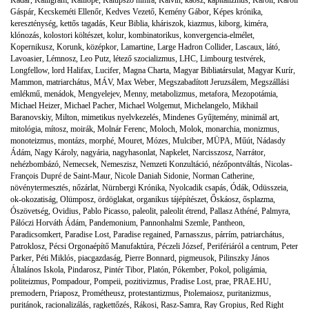
Gáspár
,
Kecskeméti Ellenőr
,
Kedves Vezető
,
Kemény Gábor
,
Képes krónika
,
kereszténység
,
kettős tagadás
,
Keur Biblia
,
kháriszok
,
kiazmus
,
kiborg
,
kiméra
,
klónozás
,
kolostori költészet
,
kolur
,
kombinatorikus
,
konvergencia-elmélet
,
Kopernikusz
,
Korunk
,
középkor
,
Lamartine
,
Large Hadron Collider
,
Lascaux
,
látó
,
Lavoasier
,
Lémnosz
,
Leo Putz
,
létező szocializmus
,
LHC
,
Limbourg testvérek
,
Longfellow
,
lord Halifax
,
Lucifer
,
Magna Charta
,
Magyar Bibliatársulat
,
Magyar Kurír
,
Mammon
,
matriarchátus
,
MÁV
,
Max Weber
,
Megszabadított Jeruzsálem
,
Megszállási
emlékmű
,
menádok
,
Mengyelejev
,
Menny
,
metabolizmus
,
metafora
,
Mezopotámia
,
Michael Heizer
,
Michael Pacher
,
Michael Wolgemut
,
Michelangelo
,
Mikhail
Baranovskiy
,
Milton
,
mimetikus nyelvkezelés
,
Mindenes Gyűjtemény
,
minimál art
,
mitológia
,
mítosz
,
moirák
,
Molnár Ferenc
,
Moloch
,
Molok
,
monarchia
,
monizmus
,
monoteizmus
,
montázs
,
morphé
,
Mouret
,
Mózes
,
Mulciber
,
MÜPA
,
Műút
,
Nádasdy
Ádám
,
Nagy Károly
,
nagyária
,
nagyhasonlat
,
Napkelet
,
Narcisszosz
,
Narrátor
,
nehézbombázó
,
Nemecsek
,
Nemeszisz
,
Nemzeti Konzultáció
,
nézőpontváltás
,
Nicolas-
François Dupré de Saint-Maur
,
Nicole Daniah Sidonie
,
Norman Catherine
,
növénytermesztés
,
nőzárlat
,
Nürnbergi Krónika
,
Nyolcadik csapás
,
Ódák
,
Odüsszeia
,
ok-okozatiság
,
Olümposz
,
ördöglakat
,
organikus tájépítészet
,
Őskáosz
,
ősplazma
,
Ószövetség
,
Ovidius
,
Pablo Picasso
,
paleolit
,
paleolit étrend
,
Pallasz Athéné
,
Palmyra
,
Pálóczi Horváth Ádám
,
Pandemonium
,
Pannonhalmi Szemle
,
Pantheon
,
Paradicsomkert
,
Paradise Lost
,
Paradise regained
,
Parnasszus
,
párrím
,
patriarchátus
,
Patroklosz
,
Pécsi Orgonaépítő Manufaktúra
,
Péczeli József
,
Perifériáról a centrum
,
Peter
Parker
,
Péti Miklós
,
piacgazdaság
,
Pierre Bonnard
,
pigmeusok
,
Pilinszky János
Általános Iskola
,
Pindarosz
,
Pintér Tibor
,
Platón
,
Pókember
,
Pokol
,
poligámia
,
politeizmus
,
Pompadour
,
Pompeii
,
pozitivizmus
,
Pradise Lost
,
prae
,
PRAE.HU
,
premodern
,
Priaposz
,
Prométheusz
,
protestantizmus
,
Ptolemaiosz
,
puritanizmus
,
puritánok
,
racionalizálás
,
ragkettőzés
,
Rákosi
,
Rasz-Samra
,
Ray Gropius
,
Red Right