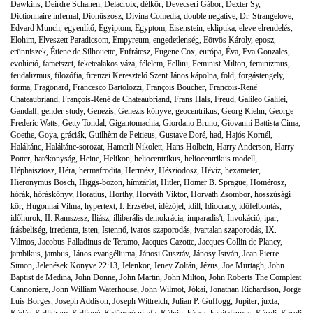
Dawkins
,
Deirdre Schanen
,
Delacroix
,
délkör
,
Devecseri Gábor
,
Dexter Sy
,
Dictionnaire infernal
,
Dionüszosz
,
Divina Comedia
,
double negative
,
Dr. Strangelove
,
Edvard Munch
,
egyenlítő
,
Egyiptom
,
Egyptom
,
Eisenstein
,
ekliptika
,
eleve elrendelés
,
Elohim
,
Elveszett Paradicsom
,
Empyreum
,
engedetlenség
,
Eötvös Károly
,
eposz
,
erünniszek
,
Étiene de Silhouette
,
Eufrátesz
,
Eugene Cox
,
európa
,
Éva
,
Eva Gonzales
,
evolúció
,
fametszet
,
feketealakos váza
,
félelem
,
Fellini
,
Feminist Milton
,
feminizmus
,
feudalizmus
,
filozófia
,
firenzei Keresztelő Szent János kápolna
,
föld
,
forgástengely
,
forma
,
Fragonard
,
Francesco Bartolozzi
,
François Boucher
,
Francois-René
Chateaubriand
,
François-René de Chateaubriand
,
Frans Hals
,
Freud
,
Galileo Galilei
,
Gandalf
,
gender study
,
Genezis
,
Genezis könyve
,
geocentrikus
,
Georg Kiehn
,
George
Frederic Watts
,
Getty Tondal
,
Gigantomachia
,
Giordano Bruno
,
Giovanni Battista Cima
,
Goethe
,
Goya
,
gráciák
,
Guilhèm de Peitieus
,
Gustave Doré
,
had
,
Hajós Kornél
,
Haláltánc
,
Haláltánc-sorozat
,
Hamerli Nikolett
,
Hans Holbein
,
Harry Anderson
,
Harry
Potter
,
hatékonyság
,
Heine
,
Helikon
,
heliocentrikus
,
heliocentrikus modell
,
Héphaisztosz
,
Héra
,
hermafrodita
,
Hermész
,
Hésziodosz
,
Hévíz
,
hexameter
,
Hieronymus Bosch
,
Higgs-bozon
,
hímzárlat
,
Hitler
,
Homer B. Sprague
,
Homérosz
,
hórák
,
hóráskönyv
,
Horatius
,
Horthy
,
Horváth Viktor
,
Horváth Zsombor
,
hosszúsági
kör
,
Hugonnai Vilma
,
hypertext
,
I. Erzsébet
,
idézőjel
,
idill
,
Idiocracy
,
időfelbontás
,
időhurok
,
II. Ramszesz
,
Iliász
,
illiberális demokrácia
,
imparadis't
,
Invokáció
,
ipar
,
írásbeliség
,
irredenta
,
isten
,
Istennő
,
ivaros szaporodás
,
ivartalan szaporodás
,
IX.
Vilmos
,
Jacobus Palladinus de Teramo
,
Jacques Cazotte
,
Jacques Collin de Plancy
,
jambikus
,
jambus
,
János evangéliuma
,
Jánosi Gusztáv
,
Jánosy István
,
Jean Pierre
Simon
,
Jelenések Könyve 22:13
,
Jelenkor
,
Jeney Zoltán
,
Jézus
,
Joe Murtagh
,
John
Baptist de Medina
,
John Donne
,
John Martin
,
John Milton
,
John Roberts The Compleat
Cannoniere
,
John William Waterhouse
,
John Wilmot
,
Jókai
,
Jonathan Richardson
,
Jorge
Luis Borges
,
Joseph Addison
,
Joseph Wittreich
,
Julian P. Guffogg
,
Jupiter
,
juxta
,
Kádár
,
Kalligram
,
Kalliopé
,
Kalüpszó nimfa
,
Kálvin
,
káosz
,
kapitalizmus
,
Károli
,
Károli