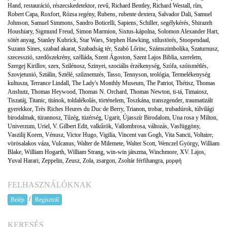
Hand
,
restauráció
,
részecskedetektor
,
revű
,
Richard Bentley
,
Richard Westall
,
rím
,
Robert Capa
,
Roxfort
,
Rózsa regény
,
Rubens
,
rubente dextera
,
Salvador Dali
,
Samuel
Johnson
,
Samuel Simmons
,
Sandro Boticelli
,
Sapiens
,
Schiller
,
segélykérés
,
Shirazeh
Houshiary
,
Sigmund Freud
,
Simon Marmion
,
Sixtus-kápolna
,
Solomon Alexander Hart
,
sötét anyag
,
Stanley Kubrick
,
Star Wars
,
Stephen Hawking
,
stílustörés
,
Stoopendaal
,
Suzann Sines
,
szabad akarat
,
Szabadság tér
,
Szabó Lőrinc
,
Számszimbolika
,
Szaturnusz
,
szecesszió
,
szedőszekrény
,
szélláda
,
Szent Ágoston
,
Szent Lajos Biblia
,
szerelem
,
Szergej Kirillov
,
szex
,
Szilénosz
,
Szinyei
,
szociális érzékenység
,
Szófa
,
szóismétlés
,
Szovjetunió
,
Sztálin
,
Sztélé
,
szűznemzés
,
Tasso
,
Tennyson
,
teológia
,
Termelékenység
kultusza
,
Terrance Lindall
,
The Lady's Monthly Museum
,
The Patriot
,
Thétisz
,
Thomas
Anshutz
,
Thomas Heywood
,
Thomas N. Orchard
,
Thomas Newton
,
ti-tá
,
Timaiosz
,
Tiszatáj
,
Titanic
,
titánok
,
toldalékolás
,
történelem
,
Toszkána
,
transzgender
,
traumatizált
gyerekkor
,
Très Riches Heures du Duc de Berry
,
Trianon
,
trobar
,
trubadúrok
,
túlvilági
birodalmak
,
türannosz
,
Tűzég
,
tüzérség
,
Ugarit
,
Újasszír Birodalom
,
Una rosa y Milton
,
Univerzum
,
Uriel
,
V. Gilbert Edit
,
valkűrök
,
Vallombrosa
,
változás
,
Vasfüggöny
,
Vaszilij Koren
,
Vénusz
,
Victor Hugo
,
Vigilia
,
Vincent van Gogh
,
Vita Sancti
,
Voltaire
,
vörösalakos váza
,
Vulcanus
,
Walter de Milemete
,
Walter Scott
,
Wenczel György
,
William
Blake
,
William Hogarth
,
William Strang
,
win-win játszma
,
Winchmore
,
XV. Lajos
,
Yuval Harari
,
Zeppelin
,
Zeusz
,
Zola
,
zsargon
,
Zsoltár férfihangra
,
μορφή
FELHASZNÁLÓKNAK
/
Belép
Regisztrál
KERESÉS