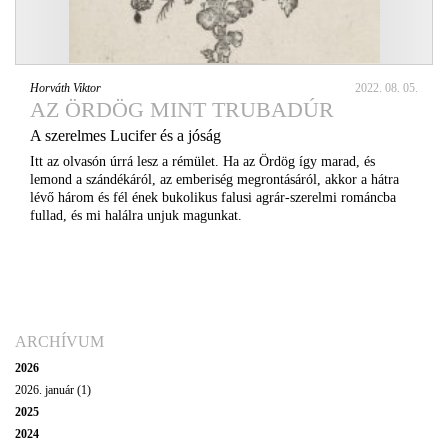
Horváth Viktor
2022. 08. 05.
AZ ÖRDÖG MINT TRUBADÚR
A szerelmes Lucifer és a jóság
Itt az olvasón úrrá lesz a rémület. Ha az Ördög így marad, és
lemond a szándékáról, az emberiség megrontásáról, akkor a hátra
lévő három és fél ének bukolikus falusi agrár-szerelmi románcba
fullad, és mi halálra unjuk magunkat.
ARCHÍVUM
2026
2026. január (1)
2025
2024