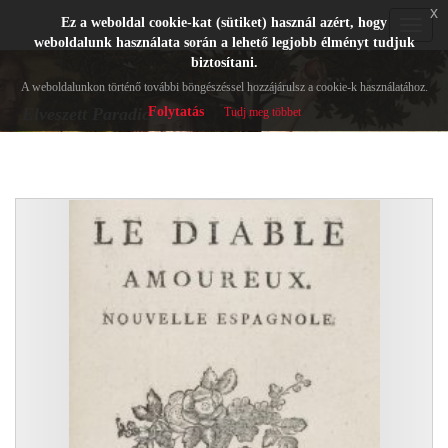
x
Ez a weboldal cookie-kat (sütiket) használ azért, hogy
Toggle
weboldalunk használata során a lehető legjobb élményt tudjuk
navigat
biztosítani.
A weboldalunkon történő további böngészéssel hozzájárulsz a cookie-k használatához.
Folytatás
Elveszett Paradicsom
Tudj meg többet