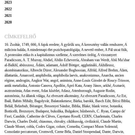
2023
2022
2021
2020
CÍMKEFELHŐ
16. Zsoltár
,
1749
,
666
,
A fajok eredete
,
A gyűrűk ura
,
A keresztény vallás rendszere
,
A
milicista halála
,
A mindennapi élet pszichopatológiája
,
A nevető ember
,
A Pál utcai fiúk
,
A protestáns etika és a kapitalizmus szelleme
,
A szerelmes ördög
,
A visszanyert
Paradicsom
,
A. T. Murray
,
Abdiel
,
Abilio Echeverría
,
Abraham van Werdt
,
Abû Ma’shar
al-Balkhî
,
abüsszosz
,
Ádám
,
adamant
,
Adolf Böttger
,
agglutináló
,
Akhilleusz
,
akombinatorikus
,
Albrecht Dürer
,
Alexander Boghossian
,
Alföld
,
Alfred Brehm
,
Alien
,
állattartás
,
Amarcord
,
amphibolia
,
amphibolia laevis
,
anakronizmus
,
Anarcha
,
ancien
régime
,
androgün
,
Angkor Wat
,
angol
,
animista
,
Anne-Louis Girodet de Roucy-Trioson
,
antik metafizika
,
Antonio Canova
,
Apollón
,
Apró Kata
,
Arany János
,
arkhé
,
Asztarót
,
asztronómia
,
Atlas event
,
Atlas kísérlet
,
Atlasz
,
Attenborough
,
Auguste Rodin
,
autonómia
,
Az állatok világa
,
Az elveszett alkotmány
,
Az elveszett Paradicsom
,
Az Est
,
Baál
,
Babits Mihály
,
Bagolyvár
,
Balatonkenese
,
Bárka
,
barokk
,
Basch Edit
,
Bécsi Biblia
,
Beliál
,
Belzebub
,
Béranger
,
Bessenyei Sándor
,
Biblia
,
Blake
,
blank verse
,
botanika
,
Botticelli
,
Brezsnyev
,
Budapest
,
bukolika
,
Bulgakov
,
bűnbeesés
,
C. Ryan
,
Campo de'
Fiori
,
Candide
,
Catherine de Clèves
,
Cayetano Rosell
,
CERN
,
Charlemain
,
Charles
Darwin
,
Charles Dodd
,
chiasmus
,
chivalry
,
ciklikusság
,
civilizáció
,
Claude Martin
,
Claude Monet
,
cobla
,
Codex Gigas
,
colure
,
Comedia
,
Compact Muon Solenoid
,
Consolatio peccatorum
,
Cromwell
,
Czene Béla
,
Daniel Stoopendaal
,
Dante
,
Darwin
,