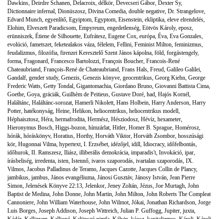
Dawkins
,
Deirdre Schanen
,
Delacroix
,
délkör
,
Devecseri Gábor
,
Dexter Sy
,
Dictionnaire infernal
,
Dionüszosz
,
Divina Comedia
,
double negative
,
Dr. Strangelove
,
Edvard Munch
,
egyenlítő
,
Egyiptom
,
Egyptom
,
Eisenstein
,
ekliptika
,
eleve elrendelés
,
Elohim
,
Elveszett Paradicsom
,
Empyreum
,
engedetlenség
,
Eötvös Károly
,
eposz
,
erünniszek
,
Étiene de Silhouette
,
Eufrátesz
,
Eugene Cox
,
európa
,
Éva
,
Eva Gonzales
,
evolúció
,
fametszet
,
feketealakos váza
,
félelem
,
Fellini
,
Feminist Milton
,
feminizmus
,
feudalizmus
,
filozófia
,
firenzei Keresztelő Szent János kápolna
,
föld
,
forgástengely
,
forma
,
Fragonard
,
Francesco Bartolozzi
,
François Boucher
,
Francois-René
Chateaubriand
,
François-René de Chateaubriand
,
Frans Hals
,
Freud
,
Galileo Galilei
,
Gandalf
,
gender study
,
Genezis
,
Genezis könyve
,
geocentrikus
,
Georg Kiehn
,
George
Frederic Watts
,
Getty Tondal
,
Gigantomachia
,
Giordano Bruno
,
Giovanni Battista Cima
,
Goethe
,
Goya
,
gráciák
,
Guilhèm de Peitieus
,
Gustave Doré
,
had
,
Hajós Kornél
,
Haláltánc
,
Haláltánc-sorozat
,
Hamerli Nikolett
,
Hans Holbein
,
Harry Anderson
,
Harry
Potter
,
hatékonyság
,
Heine
,
Helikon
,
heliocentrikus
,
heliocentrikus modell
,
Héphaisztosz
,
Héra
,
hermafrodita
,
Hermész
,
Hésziodosz
,
Hévíz
,
hexameter
,
Hieronymus Bosch
,
Higgs-bozon
,
hímzárlat
,
Hitler
,
Homer B. Sprague
,
Homérosz
,
hórák
,
hóráskönyv
,
Horatius
,
Horthy
,
Horváth Viktor
,
Horváth Zsombor
,
hosszúsági
kör
,
Hugonnai Vilma
,
hypertext
,
I. Erzsébet
,
idézőjel
,
idill
,
Idiocracy
,
időfelbontás
,
időhurok
,
II. Ramszesz
,
Iliász
,
illiberális demokrácia
,
imparadis't
,
Invokáció
,
ipar
,
írásbeliség
,
irredenta
,
isten
,
Istennő
,
ivaros szaporodás
,
ivartalan szaporodás
,
IX.
Vilmos
,
Jacobus Palladinus de Teramo
,
Jacques Cazotte
,
Jacques Collin de Plancy
,
jambikus
,
jambus
,
János evangéliuma
,
Jánosi Gusztáv
,
Jánosy István
,
Jean Pierre
Simon
,
Jelenések Könyve 22:13
,
Jelenkor
,
Jeney Zoltán
,
Jézus
,
Joe Murtagh
,
John
Baptist de Medina
,
John Donne
,
John Martin
,
John Milton
,
John Roberts The Compleat
Cannoniere
,
John William Waterhouse
,
John Wilmot
,
Jókai
,
Jonathan Richardson
,
Jorge
Luis Borges
,
Joseph Addison
,
Joseph Wittreich
,
Julian P. Guffogg
,
Jupiter
,
juxta
,
Kádár
,
Kalligram
,
Kalliopé
,
Kalüpszó nimfa
,
Kálvin
,
káosz
,
kapitalizmus
,
Károli
,
Károli