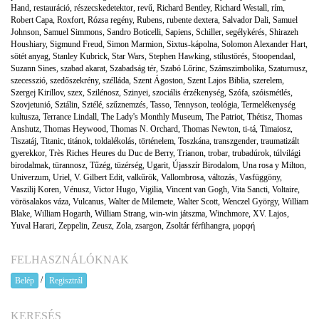
Hand
,
restauráció
,
részecskedetektor
,
revű
,
Richard Bentley
,
Richard Westall
,
rím
,
Robert Capa
,
Roxfort
,
Rózsa regény
,
Rubens
,
rubente dextera
,
Salvador Dali
,
Samuel
Johnson
,
Samuel Simmons
,
Sandro Boticelli
,
Sapiens
,
Schiller
,
segélykérés
,
Shirazeh
Houshiary
,
Sigmund Freud
,
Simon Marmion
,
Sixtus-kápolna
,
Solomon Alexander Hart
,
sötét anyag
,
Stanley Kubrick
,
Star Wars
,
Stephen Hawking
,
stílustörés
,
Stoopendaal
,
Suzann Sines
,
szabad akarat
,
Szabadság tér
,
Szabó Lőrinc
,
Számszimbolika
,
Szaturnusz
,
szecesszió
,
szedőszekrény
,
szélláda
,
Szent Ágoston
,
Szent Lajos Biblia
,
szerelem
,
Szergej Kirillov
,
szex
,
Szilénosz
,
Szinyei
,
szociális érzékenység
,
Szófa
,
szóismétlés
,
Szovjetunió
,
Sztálin
,
Sztélé
,
szűznemzés
,
Tasso
,
Tennyson
,
teológia
,
Termelékenység
kultusza
,
Terrance Lindall
,
The Lady's Monthly Museum
,
The Patriot
,
Thétisz
,
Thomas
Anshutz
,
Thomas Heywood
,
Thomas N. Orchard
,
Thomas Newton
,
ti-tá
,
Timaiosz
,
Tiszatáj
,
Titanic
,
titánok
,
toldalékolás
,
történelem
,
Toszkána
,
transzgender
,
traumatizált
gyerekkor
,
Très Riches Heures du Duc de Berry
,
Trianon
,
trobar
,
trubadúrok
,
túlvilági
birodalmak
,
türannosz
,
Tűzég
,
tüzérség
,
Ugarit
,
Újasszír Birodalom
,
Una rosa y Milton
,
Univerzum
,
Uriel
,
V. Gilbert Edit
,
valkűrök
,
Vallombrosa
,
változás
,
Vasfüggöny
,
Vaszilij Koren
,
Vénusz
,
Victor Hugo
,
Vigilia
,
Vincent van Gogh
,
Vita Sancti
,
Voltaire
,
vörösalakos váza
,
Vulcanus
,
Walter de Milemete
,
Walter Scott
,
Wenczel György
,
William
Blake
,
William Hogarth
,
William Strang
,
win-win játszma
,
Winchmore
,
XV. Lajos
,
Yuval Harari
,
Zeppelin
,
Zeusz
,
Zola
,
zsargon
,
Zsoltár férfihangra
,
μορφή
FELHASZNÁLÓKNAK
/
Belép
Regisztrál
KERESÉS