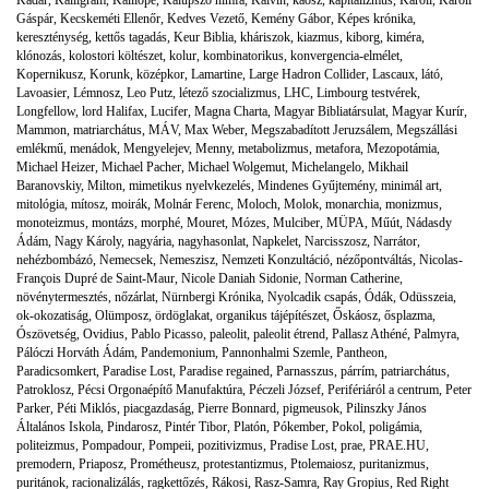
Gáspár
,
Kecskeméti Ellenőr
,
Kedves Vezető
,
Kemény Gábor
,
Képes krónika
,
kereszténység
,
kettős tagadás
,
Keur Biblia
,
kháriszok
,
kiazmus
,
kiborg
,
kiméra
,
klónozás
,
kolostori költészet
,
kolur
,
kombinatorikus
,
konvergencia-elmélet
,
Kopernikusz
,
Korunk
,
középkor
,
Lamartine
,
Large Hadron Collider
,
Lascaux
,
látó
,
Lavoasier
,
Lémnosz
,
Leo Putz
,
létező szocializmus
,
LHC
,
Limbourg testvérek
,
Longfellow
,
lord Halifax
,
Lucifer
,
Magna Charta
,
Magyar Bibliatársulat
,
Magyar Kurír
,
Mammon
,
matriarchátus
,
MÁV
,
Max Weber
,
Megszabadított Jeruzsálem
,
Megszállási
emlékmű
,
menádok
,
Mengyelejev
,
Menny
,
metabolizmus
,
metafora
,
Mezopotámia
,
Michael Heizer
,
Michael Pacher
,
Michael Wolgemut
,
Michelangelo
,
Mikhail
Baranovskiy
,
Milton
,
mimetikus nyelvkezelés
,
Mindenes Gyűjtemény
,
minimál art
,
mitológia
,
mítosz
,
moirák
,
Molnár Ferenc
,
Moloch
,
Molok
,
monarchia
,
monizmus
,
monoteizmus
,
montázs
,
morphé
,
Mouret
,
Mózes
,
Mulciber
,
MÜPA
,
Műút
,
Nádasdy
Ádám
,
Nagy Károly
,
nagyária
,
nagyhasonlat
,
Napkelet
,
Narcisszosz
,
Narrátor
,
nehézbombázó
,
Nemecsek
,
Nemeszisz
,
Nemzeti Konzultáció
,
nézőpontváltás
,
Nicolas-
François Dupré de Saint-Maur
,
Nicole Daniah Sidonie
,
Norman Catherine
,
növénytermesztés
,
nőzárlat
,
Nürnbergi Krónika
,
Nyolcadik csapás
,
Ódák
,
Odüsszeia
,
ok-okozatiság
,
Olümposz
,
ördöglakat
,
organikus tájépítészet
,
Őskáosz
,
ősplazma
,
Ószövetség
,
Ovidius
,
Pablo Picasso
,
paleolit
,
paleolit étrend
,
Pallasz Athéné
,
Palmyra
,
Pálóczi Horváth Ádám
,
Pandemonium
,
Pannonhalmi Szemle
,
Pantheon
,
Paradicsomkert
,
Paradise Lost
,
Paradise regained
,
Parnasszus
,
párrím
,
patriarchátus
,
Patroklosz
,
Pécsi Orgonaépítő Manufaktúra
,
Péczeli József
,
Perifériáról a centrum
,
Peter
Parker
,
Péti Miklós
,
piacgazdaság
,
Pierre Bonnard
,
pigmeusok
,
Pilinszky János
Általános Iskola
,
Pindarosz
,
Pintér Tibor
,
Platón
,
Pókember
,
Pokol
,
poligámia
,
politeizmus
,
Pompadour
,
Pompeii
,
pozitivizmus
,
Pradise Lost
,
prae
,
PRAE.HU
,
premodern
,
Priaposz
,
Prométheusz
,
protestantizmus
,
Ptolemaiosz
,
puritanizmus
,
puritánok
,
racionalizálás
,
ragkettőzés
,
Rákosi
,
Rasz-Samra
,
Ray Gropius
,
Red Right