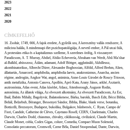
2023
2022
2021
2020
CÍMKEFELHŐ
16. Zsoltár
,
1749
,
666
,
A fajok eredete
,
A gyűrűk ura
,
A keresztény vallás rendszere
,
A
milicista halála
,
A mindennapi élet pszichopatológiája
,
A nevető ember
,
A Pál utcai fiúk
,
A protestáns etika és a kapitalizmus szelleme
,
A szerelmes ördög
,
A visszanyert
Paradicsom
,
A. T. Murray
,
Abdiel
,
Abilio Echeverría
,
Abraham van Werdt
,
Abû Ma’shar
al-Balkhî
,
abüsszosz
,
Ádám
,
adamant
,
Adolf Böttger
,
agglutináló
,
Akhilleusz
,
akombinatorikus
,
Albrecht Dürer
,
Alexander Boghossian
,
Alföld
,
Alfred Brehm
,
Alien
,
állattartás
,
Amarcord
,
amphibolia
,
amphibolia laevis
,
anakronizmus
,
Anarcha
,
ancien
régime
,
androgün
,
Angkor Wat
,
angol
,
animista
,
Anne-Louis Girodet de Roucy-Trioson
,
antik metafizika
,
Antonio Canova
,
Apollón
,
Apró Kata
,
Arany János
,
arkhé
,
Asztarót
,
asztronómia
,
Atlas event
,
Atlas kísérlet
,
Atlasz
,
Attenborough
,
Auguste Rodin
,
autonómia
,
Az állatok világa
,
Az elveszett alkotmány
,
Az elveszett Paradicsom
,
Az Est
,
Baál
,
Babits Mihály
,
Bagolyvár
,
Balatonkenese
,
Bárka
,
barokk
,
Basch Edit
,
Bécsi Biblia
,
Beliál
,
Belzebub
,
Béranger
,
Bessenyei Sándor
,
Biblia
,
Blake
,
blank verse
,
botanika
,
Botticelli
,
Brezsnyev
,
Budapest
,
bukolika
,
Bulgakov
,
bűnbeesés
,
C. Ryan
,
Campo de'
Fiori
,
Candide
,
Catherine de Clèves
,
Cayetano Rosell
,
CERN
,
Charlemain
,
Charles
Darwin
,
Charles Dodd
,
chiasmus
,
chivalry
,
ciklikusság
,
civilizáció
,
Claude Martin
,
Claude Monet
,
cobla
,
Codex Gigas
,
colure
,
Comedia
,
Compact Muon Solenoid
,
Consolatio peccatorum
,
Cromwell
,
Czene Béla
,
Daniel Stoopendaal
,
Dante
,
Darwin
,