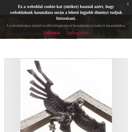
x
Ez a weboldal cookie-kat (sütiket) használ azért, hogy
Toggle
weboldalunk használata során a lehető legjobb élményt tudjuk
navigat
biztosítani.
A weboldalunkon történő további böngészéssel hozzájárulsz a cookie-k használatához.
Folytatás
Elveszett Paradicsom
Tudj meg többet