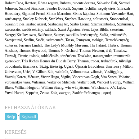
Robert Capa
,
Roxfort
,
Rózsa regény
,
Rubens
,
rubente dextera
,
Salvador Dali
,
Samuel
Johnson
,
Samuel Simmons
,
Sandro Boticelli
,
Sapiens
,
Schiller
,
segélykérés
,
Shirazeh
Houshiary
,
Sigmund Freud
,
Simon Marmion
,
Sixtus-kápolna
,
Solomon Alexander Hart
,
sötét anyag
,
Stanley Kubrick
,
Star Wars
,
Stephen Hawking
,
stílustörés
,
Stoopendaal
,
Suzann Sines
,
szabad akarat
,
Szabadság tér
,
Szabó Lőrinc
,
Számszimbolika
,
Szaturnusz
,
szecesszió
,
szedőszekrény
,
szélláda
,
Szent Ágoston
,
Szent Lajos Biblia
,
szerelem
,
Szergej Kirillov
,
szex
,
Szilénosz
,
Szinyei
,
szociális érzékenység
,
Szófa
,
szóismétlés
,
Szovjetunió
,
Sztálin
,
Sztélé
,
szűznemzés
,
Tasso
,
Tennyson
,
teológia
,
Termelékenység
kultusza
,
Terrance Lindall
,
The Lady's Monthly Museum
,
The Patriot
,
Thétisz
,
Thomas
Anshutz
,
Thomas Heywood
,
Thomas N. Orchard
,
Thomas Newton
,
ti-tá
,
Timaiosz
,
Tiszatáj
,
Titanic
,
titánok
,
toldalékolás
,
történelem
,
Toszkána
,
transzgender
,
traumatizált
gyerekkor
,
Très Riches Heures du Duc de Berry
,
Trianon
,
trobar
,
trubadúrok
,
túlvilági
birodalmak
,
türannosz
,
Tűzég
,
tüzérség
,
Ugarit
,
Újasszír Birodalom
,
Una rosa y Milton
,
Univerzum
,
Uriel
,
V. Gilbert Edit
,
valkűrök
,
Vallombrosa
,
változás
,
Vasfüggöny
,
Vaszilij Koren
,
Vénusz
,
Victor Hugo
,
Vigilia
,
Vincent van Gogh
,
Vita Sancti
,
Voltaire
,
vörösalakos váza
,
Vulcanus
,
Walter de Milemete
,
Walter Scott
,
Wenczel György
,
William
Blake
,
William Hogarth
,
William Strang
,
win-win játszma
,
Winchmore
,
XV. Lajos
,
Yuval Harari
,
Zeppelin
,
Zeusz
,
Zola
,
zsargon
,
Zsoltár férfihangra
,
μορφή
FELHASZNÁLÓKNAK
/
Belép
Regisztrál
KERESÉS