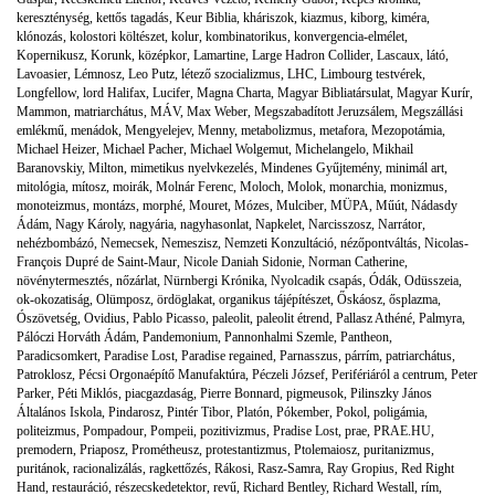
kereszténység
,
kettős tagadás
,
Keur Biblia
,
kháriszok
,
kiazmus
,
kiborg
,
kiméra
,
klónozás
,
kolostori költészet
,
kolur
,
kombinatorikus
,
konvergencia-elmélet
,
Kopernikusz
,
Korunk
,
középkor
,
Lamartine
,
Large Hadron Collider
,
Lascaux
,
látó
,
Lavoasier
,
Lémnosz
,
Leo Putz
,
létező szocializmus
,
LHC
,
Limbourg testvérek
,
Longfellow
,
lord Halifax
,
Lucifer
,
Magna Charta
,
Magyar Bibliatársulat
,
Magyar Kurír
,
Mammon
,
matriarchátus
,
MÁV
,
Max Weber
,
Megszabadított Jeruzsálem
,
Megszállási
emlékmű
,
menádok
,
Mengyelejev
,
Menny
,
metabolizmus
,
metafora
,
Mezopotámia
,
Michael Heizer
,
Michael Pacher
,
Michael Wolgemut
,
Michelangelo
,
Mikhail
Baranovskiy
,
Milton
,
mimetikus nyelvkezelés
,
Mindenes Gyűjtemény
,
minimál art
,
mitológia
,
mítosz
,
moirák
,
Molnár Ferenc
,
Moloch
,
Molok
,
monarchia
,
monizmus
,
monoteizmus
,
montázs
,
morphé
,
Mouret
,
Mózes
,
Mulciber
,
MÜPA
,
Műút
,
Nádasdy
Ádám
,
Nagy Károly
,
nagyária
,
nagyhasonlat
,
Napkelet
,
Narcisszosz
,
Narrátor
,
nehézbombázó
,
Nemecsek
,
Nemeszisz
,
Nemzeti Konzultáció
,
nézőpontváltás
,
Nicolas-
François Dupré de Saint-Maur
,
Nicole Daniah Sidonie
,
Norman Catherine
,
növénytermesztés
,
nőzárlat
,
Nürnbergi Krónika
,
Nyolcadik csapás
,
Ódák
,
Odüsszeia
,
ok-okozatiság
,
Olümposz
,
ördöglakat
,
organikus tájépítészet
,
Őskáosz
,
ősplazma
,
Ószövetség
,
Ovidius
,
Pablo Picasso
,
paleolit
,
paleolit étrend
,
Pallasz Athéné
,
Palmyra
,
Pálóczi Horváth Ádám
,
Pandemonium
,
Pannonhalmi Szemle
,
Pantheon
,
Paradicsomkert
,
Paradise Lost
,
Paradise regained
,
Parnasszus
,
párrím
,
patriarchátus
,
Patroklosz
,
Pécsi Orgonaépítő Manufaktúra
,
Péczeli József
,
Perifériáról a centrum
,
Peter
Parker
,
Péti Miklós
,
piacgazdaság
,
Pierre Bonnard
,
pigmeusok
,
Pilinszky János
Általános Iskola
,
Pindarosz
,
Pintér Tibor
,
Platón
,
Pókember
,
Pokol
,
poligámia
,
politeizmus
,
Pompadour
,
Pompeii
,
pozitivizmus
,
Pradise Lost
,
prae
,
PRAE.HU
,
premodern
,
Priaposz
,
Prométheusz
,
protestantizmus
,
Ptolemaiosz
,
puritanizmus
,
puritánok
,
racionalizálás
,
ragkettőzés
,
Rákosi
,
Rasz-Samra
,
Ray Gropius
,
Red Right
Hand
,
restauráció
,
részecskedetektor
,
revű
,
Richard Bentley
,
Richard Westall
,
rím
,