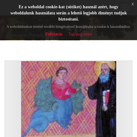
x
Ez a weboldal cookie-kat (sütiket) használ azért, hogy
Toggle
weboldalunk használata során a lehető legjobb élményt tudjuk
navigat
biztosítani.
A weboldalunkon történő további böngészéssel hozzájárulsz a cookie-k használatához.
Folytatás
Elveszett Paradicsom
Tudj meg többet