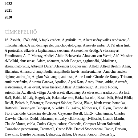
2022
2021
2020
CÍMKEFELHŐ
16. Zsoltár
,
1749
,
666
,
A fajok eredete
,
A gyűrűk ura
,
A keresztény vallás rendszere
,
A
milicista halála
,
A mindennapi élet pszichopatológiája
,
A nevető ember
,
A Pál utcai fiúk
,
A protestáns etika és a kapitalizmus szelleme
,
A szerelmes ördög
,
A visszanyert
Paradicsom
,
A. T. Murray
,
Abdiel
,
Abilio Echeverría
,
Abraham van Werdt
,
Abû Ma’shar
al-Balkhî
,
abüsszosz
,
Ádám
,
adamant
,
Adolf Böttger
,
agglutináló
,
Akhilleusz
,
akombinatorikus
,
Albrecht Dürer
,
Alexander Boghossian
,
Alföld
,
Alfred Brehm
,
Alien
,
állattartás
,
Amarcord
,
amphibolia
,
amphibolia laevis
,
anakronizmus
,
Anarcha
,
ancien
régime
,
androgün
,
Angkor Wat
,
angol
,
animista
,
Anne-Louis Girodet de Roucy-Trioson
,
antik metafizika
,
Antonio Canova
,
Apollón
,
Apró Kata
,
Arany János
,
arkhé
,
Asztarót
,
asztronómia
,
Atlas event
,
Atlas kísérlet
,
Atlasz
,
Attenborough
,
Auguste Rodin
,
autonómia
,
Az állatok világa
,
Az elveszett alkotmány
,
Az elveszett Paradicsom
,
Az Est
,
Baál
,
Babits Mihály
,
Bagolyvár
,
Balatonkenese
,
Bárka
,
barokk
,
Basch Edit
,
Bécsi Biblia
,
Beliál
,
Belzebub
,
Béranger
,
Bessenyei Sándor
,
Biblia
,
Blake
,
blank verse
,
botanika
,
Botticelli
,
Brezsnyev
,
Budapest
,
bukolika
,
Bulgakov
,
bűnbeesés
,
C. Ryan
,
Campo de'
Fiori
,
Candide
,
Catherine de Clèves
,
Cayetano Rosell
,
CERN
,
Charlemain
,
Charles
Darwin
,
Charles Dodd
,
chiasmus
,
chivalry
,
ciklikusság
,
civilizáció
,
Claude Martin
,
Claude Monet
,
cobla
,
Codex Gigas
,
colure
,
Comedia
,
Compact Muon Solenoid
,
Consolatio peccatorum
,
Cromwell
,
Czene Béla
,
Daniel Stoopendaal
,
Dante
,
Darwin
,
Dawkins
,
Deirdre Schanen
,
Delacroix
,
délkör
,
Devecseri Gábor
,
Dexter Sy
,