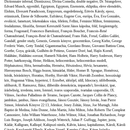
Dictionnaire infernal
,
Dionüszosz
,
Divina Comedia
,
double negative
,
Dr. Strangelove
,
Edvard Munch
,
egyenlítő
,
Egyiptom
,
Egyptom
,
Eisenstein
,
ekliptika
,
eleve elrendelés
,
Elohim
,
Elveszett Paradicsom
,
Empyreum
,
engedetlenség
,
Eötvös Károly
,
eposz
,
erünniszek
,
Étiene de Silhouette
,
Eufrátesz
,
Eugene Cox
,
európa
,
Éva
,
Eva Gonzales
,
evolúció
,
fametszet
,
feketealakos váza
,
félelem
,
Fellini
,
Feminist Milton
,
feminizmus
,
feudalizmus
,
filozófia
,
firenzei Keresztelő Szent János kápolna
,
föld
,
forgástengely
,
forma
,
Fragonard
,
Francesco Bartolozzi
,
François Boucher
,
Francois-René
Chateaubriand
,
François-René de Chateaubriand
,
Frans Hals
,
Freud
,
Galileo Galilei
,
Gandalf
,
gender study
,
Genezis
,
Genezis könyve
,
geocentrikus
,
Georg Kiehn
,
George
Frederic Watts
,
Getty Tondal
,
Gigantomachia
,
Giordano Bruno
,
Giovanni Battista Cima
,
Goethe
,
Goya
,
gráciák
,
Guilhèm de Peitieus
,
Gustave Doré
,
had
,
Hajós Kornél
,
Haláltánc
,
Haláltánc-sorozat
,
Hamerli Nikolett
,
Hans Holbein
,
Harry Anderson
,
Harry
Potter
,
hatékonyság
,
Heine
,
Helikon
,
heliocentrikus
,
heliocentrikus modell
,
Héphaisztosz
,
Héra
,
hermafrodita
,
Hermész
,
Hésziodosz
,
Hévíz
,
hexameter
,
Hieronymus Bosch
,
Higgs-bozon
,
hímzárlat
,
Hitler
,
Homer B. Sprague
,
Homérosz
,
hórák
,
hóráskönyv
,
Horatius
,
Horthy
,
Horváth Viktor
,
Horváth Zsombor
,
hosszúsági
kör
,
Hugonnai Vilma
,
hypertext
,
I. Erzsébet
,
idézőjel
,
idill
,
Idiocracy
,
időfelbontás
,
időhurok
,
II. Ramszesz
,
Iliász
,
illiberális demokrácia
,
imparadis't
,
Invokáció
,
ipar
,
írásbeliség
,
irredenta
,
isten
,
Istennő
,
ivaros szaporodás
,
ivartalan szaporodás
,
IX.
Vilmos
,
Jacobus Palladinus de Teramo
,
Jacques Cazotte
,
Jacques Collin de Plancy
,
jambikus
,
jambus
,
János evangéliuma
,
Jánosi Gusztáv
,
Jánosy István
,
Jean Pierre
Simon
,
Jelenések Könyve 22:13
,
Jelenkor
,
Jeney Zoltán
,
Jézus
,
Joe Murtagh
,
John
Baptist de Medina
,
John Donne
,
John Martin
,
John Milton
,
John Roberts The Compleat
Cannoniere
,
John William Waterhouse
,
John Wilmot
,
Jókai
,
Jonathan Richardson
,
Jorge
Luis Borges
,
Joseph Addison
,
Joseph Wittreich
,
Julian P. Guffogg
,
Jupiter
,
juxta
,
Kádár
,
Kalligram
,
Kalliopé
,
Kalüpszó nimfa
,
Kálvin
,
káosz
,
kapitalizmus
,
Károli
,
Károli
Gáspár
,
Kecskeméti Ellenőr
,
Kedves Vezető
,
Kemény Gábor
,
Képes krónika
,