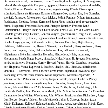
Dictionnaire infernal
,
Dionüszosz
,
Divina Comedia
,
double negative
,
Dr. Strangelove
,
Edvard Munch
,
egyenlítő
,
Egyiptom
,
Egyptom
,
Eisenstein
,
ekliptika
,
eleve elrendelés
,
Elohim
,
Elveszett Paradicsom
,
Empyreum
,
engedetlenség
,
Eötvös Károly
,
eposz
,
erünniszek
,
Étiene de Silhouette
,
Eufrátesz
,
Eugene Cox
,
európa
,
Éva
,
Eva Gonzales
,
evolúció
,
fametszet
,
feketealakos váza
,
félelem
,
Fellini
,
Feminist Milton
,
feminizmus
,
feudalizmus
,
filozófia
,
firenzei Keresztelő Szent János kápolna
,
föld
,
forgástengely
,
forma
,
Fragonard
,
Francesco Bartolozzi
,
François Boucher
,
Francois-René
Chateaubriand
,
François-René de Chateaubriand
,
Frans Hals
,
Freud
,
Galileo Galilei
,
Gandalf
,
gender study
,
Genezis
,
Genezis könyve
,
geocentrikus
,
Georg Kiehn
,
George
Frederic Watts
,
Getty Tondal
,
Gigantomachia
,
Giordano Bruno
,
Giovanni Battista Cima
,
Goethe
,
Goya
,
gráciák
,
Guilhèm de Peitieus
,
Gustave Doré
,
had
,
Hajós Kornél
,
Haláltánc
,
Haláltánc-sorozat
,
Hamerli Nikolett
,
Hans Holbein
,
Harry Anderson
,
Harry
Potter
,
hatékonyság
,
Heine
,
Helikon
,
heliocentrikus
,
heliocentrikus modell
,
Héphaisztosz
,
Héra
,
hermafrodita
,
Hermész
,
Hésziodosz
,
Hévíz
,
hexameter
,
Hieronymus Bosch
,
Higgs-bozon
,
hímzárlat
,
Hitler
,
Homer B. Sprague
,
Homérosz
,
hórák
,
hóráskönyv
,
Horatius
,
Horthy
,
Horváth Viktor
,
Horváth Zsombor
,
hosszúsági
kör
,
Hugonnai Vilma
,
hypertext
,
I. Erzsébet
,
idézőjel
,
idill
,
Idiocracy
,
időfelbontás
,
időhurok
,
II. Ramszesz
,
Iliász
,
illiberális demokrácia
,
imparadis't
,
Invokáció
,
ipar
,
írásbeliség
,
irredenta
,
isten
,
Istennő
,
ivaros szaporodás
,
ivartalan szaporodás
,
IX.
Vilmos
,
Jacobus Palladinus de Teramo
,
Jacques Cazotte
,
Jacques Collin de Plancy
,
jambikus
,
jambus
,
János evangéliuma
,
Jánosi Gusztáv
,
Jánosy István
,
Jean Pierre
Simon
,
Jelenések Könyve 22:13
,
Jelenkor
,
Jeney Zoltán
,
Jézus
,
Joe Murtagh
,
John
Baptist de Medina
,
John Donne
,
John Martin
,
John Milton
,
John Roberts The Compleat
Cannoniere
,
John William Waterhouse
,
John Wilmot
,
Jókai
,
Jonathan Richardson
,
Jorge
Luis Borges
,
Joseph Addison
,
Joseph Wittreich
,
Julian P. Guffogg
,
Jupiter
,
juxta
,
Kádár
,
Kalligram
,
Kalliopé
,
Kalüpszó nimfa
,
Kálvin
,
káosz
,
kapitalizmus
,
Károli
,
Károli
Gáspár
,
Kecskeméti Ellenőr
,
Kedves Vezető
,
Kemény Gábor
,
Képes krónika
,