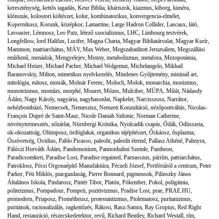
kereszténység
,
kettős tagadás
,
Keur Biblia
,
kháriszok
,
kiazmus
,
kiborg
,
kiméra
,
klónozás
,
kolostori költészet
,
kolur
,
kombinatorikus
,
konvergencia-elmélet
,
Kopernikusz
,
Korunk
,
középkor
,
Lamartine
,
Large Hadron Collider
,
Lascaux
,
látó
,
Lavoasier
,
Lémnosz
,
Leo Putz
,
létező szocializmus
,
LHC
,
Limbourg testvérek
,
Longfellow
,
lord Halifax
,
Lucifer
,
Magna Charta
,
Magyar Bibliatársulat
,
Magyar Kurír
,
Mammon
,
matriarchátus
,
MÁV
,
Max Weber
,
Megszabadított Jeruzsálem
,
Megszállási
emlékmű
,
menádok
,
Mengyelejev
,
Menny
,
metabolizmus
,
metafora
,
Mezopotámia
,
Michael Heizer
,
Michael Pacher
,
Michael Wolgemut
,
Michelangelo
,
Mikhail
Baranovskiy
,
Milton
,
mimetikus nyelvkezelés
,
Mindenes Gyűjtemény
,
minimál art
,
mitológia
,
mítosz
,
moirák
,
Molnár Ferenc
,
Moloch
,
Molok
,
monarchia
,
monizmus
,
monoteizmus
,
montázs
,
morphé
,
Mouret
,
Mózes
,
Mulciber
,
MÜPA
,
Műút
,
Nádasdy
Ádám
,
Nagy Károly
,
nagyária
,
nagyhasonlat
,
Napkelet
,
Narcisszosz
,
Narrátor
,
nehézbombázó
,
Nemecsek
,
Nemeszisz
,
Nemzeti Konzultáció
,
nézőpontváltás
,
Nicolas-
François Dupré de Saint-Maur
,
Nicole Daniah Sidonie
,
Norman Catherine
,
növénytermesztés
,
nőzárlat
,
Nürnbergi Krónika
,
Nyolcadik csapás
,
Ódák
,
Odüsszeia
,
ok-okozatiság
,
Olümposz
,
ördöglakat
,
organikus tájépítészet
,
Őskáosz
,
ősplazma
,
Ószövetség
,
Ovidius
,
Pablo Picasso
,
paleolit
,
paleolit étrend
,
Pallasz Athéné
,
Palmyra
,
Pálóczi Horváth Ádám
,
Pandemonium
,
Pannonhalmi Szemle
,
Pantheon
,
Paradicsomkert
,
Paradise Lost
,
Paradise regained
,
Parnasszus
,
párrím
,
patriarchátus
,
Patroklosz
,
Pécsi Orgonaépítő Manufaktúra
,
Péczeli József
,
Perifériáról a centrum
,
Peter
Parker
,
Péti Miklós
,
piacgazdaság
,
Pierre Bonnard
,
pigmeusok
,
Pilinszky János
Általános Iskola
,
Pindarosz
,
Pintér Tibor
,
Platón
,
Pókember
,
Pokol
,
poligámia
,
politeizmus
,
Pompadour
,
Pompeii
,
pozitivizmus
,
Pradise Lost
,
prae
,
PRAE.HU
,
premodern
,
Priaposz
,
Prométheusz
,
protestantizmus
,
Ptolemaiosz
,
puritanizmus
,
puritánok
,
racionalizálás
,
ragkettőzés
,
Rákosi
,
Rasz-Samra
,
Ray Gropius
,
Red Right
Hand
,
restauráció
,
részecskedetektor
,
revű
,
Richard Bentley
,
Richard Westall
,
rím
,