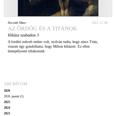
Horváth Viktor
2021. 12. 08.
AZ ÖRDÖG ÉS A TITÁNOK
Hibázz szabadon 3
A fordító művelt ember volt, nyilván tudta, hogy nincs Titán,
viszont úgy gondolhatta, hogy Milton hibázott. Ez ellen
ünnepélyesen tiltakozunk.
ARCHÍVUM
2026
2026. január (1)
2025
2024
2023