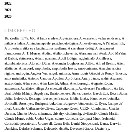
2022
2021
2020
CÍMKEFELHŐ
16. Zsoltár
,
1749
,
666
,
A fajok eredete
,
A gyűrűk ura
,
A keresztény vallás rendszere
,
A
milicista halála
,
A mindennapi élet pszichopatológiája
,
A nevető ember
,
A Pál utcai fiúk
,
A protestáns etika és a kapitalizmus szelleme
,
A szerelmes ördög
,
A visszanyert
Paradicsom
,
A. T. Murray
,
Abdiel
,
Abilio Echeverría
,
Abraham van Werdt
,
Abû Ma’shar
al-Balkhî
,
abüsszosz
,
Ádám
,
adamant
,
Adolf Böttger
,
agglutináló
,
Akhilleusz
,
akombinatorikus
,
Albrecht Dürer
,
Alexander Boghossian
,
Alföld
,
Alfred Brehm
,
Alien
,
állattartás
,
Amarcord
,
amphibolia
,
amphibolia laevis
,
anakronizmus
,
Anarcha
,
ancien
régime
,
androgün
,
Angkor Wat
,
angol
,
animista
,
Anne-Louis Girodet de Roucy-Trioson
,
antik metafizika
,
Antonio Canova
,
Apollón
,
Apró Kata
,
Arany János
,
arkhé
,
Asztarót
,
asztronómia
,
Atlas event
,
Atlas kísérlet
,
Atlasz
,
Attenborough
,
Auguste Rodin
,
autonómia
,
Az állatok világa
,
Az elveszett alkotmány
,
Az elveszett Paradicsom
,
Az Est
,
Baál
,
Babits Mihály
,
Bagolyvár
,
Balatonkenese
,
Bárka
,
barokk
,
Basch Edit
,
Bécsi Biblia
,
Beliál
,
Belzebub
,
Béranger
,
Bessenyei Sándor
,
Biblia
,
Blake
,
blank verse
,
botanika
,
Botticelli
,
Brezsnyev
,
Budapest
,
bukolika
,
Bulgakov
,
bűnbeesés
,
C. Ryan
,
Campo de'
Fiori
,
Candide
,
Catherine de Clèves
,
Cayetano Rosell
,
CERN
,
Charlemain
,
Charles
Darwin
,
Charles Dodd
,
chiasmus
,
chivalry
,
ciklikusság
,
civilizáció
,
Claude Martin
,
Claude Monet
,
cobla
,
Codex Gigas
,
colure
,
Comedia
,
Compact Muon Solenoid
,
Consolatio peccatorum
,
Cromwell
,
Czene Béla
,
Daniel Stoopendaal
,
Dante
,
Darwin
,
Dawkins
,
Deirdre Schanen
,
Delacroix
,
délkör
,
Devecseri Gábor
,
Dexter Sy
,