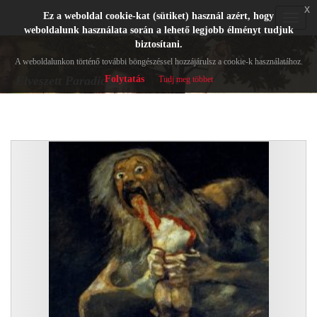
x
Ez a weboldal cookie-kat (sütiket) használ azért, hogy
Toggle
weboldalunk használata során a lehető legjobb élményt tudjuk
navigat
biztosítani.
A weboldalunkon történő további böngészéssel hozzájárulsz a cookie-k használatához.
Folytatás
Elveszett Paradicsom
Tudj meg többet