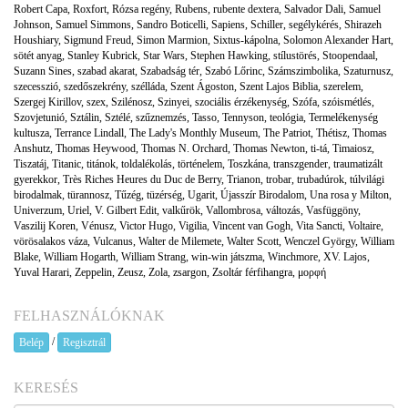
Robert Capa
,
Roxfort
,
Rózsa regény
,
Rubens
,
rubente dextera
,
Salvador Dali
,
Samuel
Johnson
,
Samuel Simmons
,
Sandro Boticelli
,
Sapiens
,
Schiller
,
segélykérés
,
Shirazeh
Houshiary
,
Sigmund Freud
,
Simon Marmion
,
Sixtus-kápolna
,
Solomon Alexander Hart
,
sötét anyag
,
Stanley Kubrick
,
Star Wars
,
Stephen Hawking
,
stílustörés
,
Stoopendaal
,
Suzann Sines
,
szabad akarat
,
Szabadság tér
,
Szabó Lőrinc
,
Számszimbolika
,
Szaturnusz
,
szecesszió
,
szedőszekrény
,
szélláda
,
Szent Ágoston
,
Szent Lajos Biblia
,
szerelem
,
Szergej Kirillov
,
szex
,
Szilénosz
,
Szinyei
,
szociális érzékenység
,
Szófa
,
szóismétlés
,
Szovjetunió
,
Sztálin
,
Sztélé
,
szűznemzés
,
Tasso
,
Tennyson
,
teológia
,
Termelékenység
kultusza
,
Terrance Lindall
,
The Lady's Monthly Museum
,
The Patriot
,
Thétisz
,
Thomas
Anshutz
,
Thomas Heywood
,
Thomas N. Orchard
,
Thomas Newton
,
ti-tá
,
Timaiosz
,
Tiszatáj
,
Titanic
,
titánok
,
toldalékolás
,
történelem
,
Toszkána
,
transzgender
,
traumatizált
gyerekkor
,
Très Riches Heures du Duc de Berry
,
Trianon
,
trobar
,
trubadúrok
,
túlvilági
birodalmak
,
türannosz
,
Tűzég
,
tüzérség
,
Ugarit
,
Újasszír Birodalom
,
Una rosa y Milton
,
Univerzum
,
Uriel
,
V. Gilbert Edit
,
valkűrök
,
Vallombrosa
,
változás
,
Vasfüggöny
,
Vaszilij Koren
,
Vénusz
,
Victor Hugo
,
Vigilia
,
Vincent van Gogh
,
Vita Sancti
,
Voltaire
,
vörösalakos váza
,
Vulcanus
,
Walter de Milemete
,
Walter Scott
,
Wenczel György
,
William
Blake
,
William Hogarth
,
William Strang
,
win-win játszma
,
Winchmore
,
XV. Lajos
,
Yuval Harari
,
Zeppelin
,
Zeusz
,
Zola
,
zsargon
,
Zsoltár férfihangra
,
μορφή
FELHASZNÁLÓKNAK
/
Belép
Regisztrál
KERESÉS