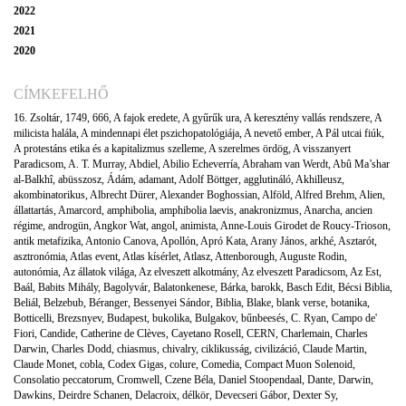
2022
2021
2020
CÍMKEFELHŐ
16. Zsoltár
,
1749
,
666
,
A fajok eredete
,
A gyűrűk ura
,
A keresztény vallás rendszere
,
A
milicista halála
,
A mindennapi élet pszichopatológiája
,
A nevető ember
,
A Pál utcai fiúk
,
A protestáns etika és a kapitalizmus szelleme
,
A szerelmes ördög
,
A visszanyert
Paradicsom
,
A. T. Murray
,
Abdiel
,
Abilio Echeverría
,
Abraham van Werdt
,
Abû Ma’shar
al-Balkhî
,
abüsszosz
,
Ádám
,
adamant
,
Adolf Böttger
,
agglutináló
,
Akhilleusz
,
akombinatorikus
,
Albrecht Dürer
,
Alexander Boghossian
,
Alföld
,
Alfred Brehm
,
Alien
,
állattartás
,
Amarcord
,
amphibolia
,
amphibolia laevis
,
anakronizmus
,
Anarcha
,
ancien
régime
,
androgün
,
Angkor Wat
,
angol
,
animista
,
Anne-Louis Girodet de Roucy-Trioson
,
antik metafizika
,
Antonio Canova
,
Apollón
,
Apró Kata
,
Arany János
,
arkhé
,
Asztarót
,
asztronómia
,
Atlas event
,
Atlas kísérlet
,
Atlasz
,
Attenborough
,
Auguste Rodin
,
autonómia
,
Az állatok világa
,
Az elveszett alkotmány
,
Az elveszett Paradicsom
,
Az Est
,
Baál
,
Babits Mihály
,
Bagolyvár
,
Balatonkenese
,
Bárka
,
barokk
,
Basch Edit
,
Bécsi Biblia
,
Beliál
,
Belzebub
,
Béranger
,
Bessenyei Sándor
,
Biblia
,
Blake
,
blank verse
,
botanika
,
Botticelli
,
Brezsnyev
,
Budapest
,
bukolika
,
Bulgakov
,
bűnbeesés
,
C. Ryan
,
Campo de'
Fiori
,
Candide
,
Catherine de Clèves
,
Cayetano Rosell
,
CERN
,
Charlemain
,
Charles
Darwin
,
Charles Dodd
,
chiasmus
,
chivalry
,
ciklikusság
,
civilizáció
,
Claude Martin
,
Claude Monet
,
cobla
,
Codex Gigas
,
colure
,
Comedia
,
Compact Muon Solenoid
,
Consolatio peccatorum
,
Cromwell
,
Czene Béla
,
Daniel Stoopendaal
,
Dante
,
Darwin
,
Dawkins
,
Deirdre Schanen
,
Delacroix
,
délkör
,
Devecseri Gábor
,
Dexter Sy
,