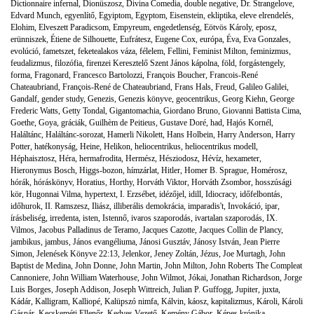
Dictionnaire infernal
,
Dionüszosz
,
Divina Comedia
,
double negative
,
Dr. Strangelove
,
Edvard Munch
,
egyenlítő
,
Egyiptom
,
Egyptom
,
Eisenstein
,
ekliptika
,
eleve elrendelés
,
Elohim
,
Elveszett Paradicsom
,
Empyreum
,
engedetlenség
,
Eötvös Károly
,
eposz
,
erünniszek
,
Étiene de Silhouette
,
Eufrátesz
,
Eugene Cox
,
európa
,
Éva
,
Eva Gonzales
,
evolúció
,
fametszet
,
feketealakos váza
,
félelem
,
Fellini
,
Feminist Milton
,
feminizmus
,
feudalizmus
,
filozófia
,
firenzei Keresztelő Szent János kápolna
,
föld
,
forgástengely
,
forma
,
Fragonard
,
Francesco Bartolozzi
,
François Boucher
,
Francois-René
Chateaubriand
,
François-René de Chateaubriand
,
Frans Hals
,
Freud
,
Galileo Galilei
,
Gandalf
,
gender study
,
Genezis
,
Genezis könyve
,
geocentrikus
,
Georg Kiehn
,
George
Frederic Watts
,
Getty Tondal
,
Gigantomachia
,
Giordano Bruno
,
Giovanni Battista Cima
,
Goethe
,
Goya
,
gráciák
,
Guilhèm de Peitieus
,
Gustave Doré
,
had
,
Hajós Kornél
,
Haláltánc
,
Haláltánc-sorozat
,
Hamerli Nikolett
,
Hans Holbein
,
Harry Anderson
,
Harry
Potter
,
hatékonyság
,
Heine
,
Helikon
,
heliocentrikus
,
heliocentrikus modell
,
Héphaisztosz
,
Héra
,
hermafrodita
,
Hermész
,
Hésziodosz
,
Hévíz
,
hexameter
,
Hieronymus Bosch
,
Higgs-bozon
,
hímzárlat
,
Hitler
,
Homer B. Sprague
,
Homérosz
,
hórák
,
hóráskönyv
,
Horatius
,
Horthy
,
Horváth Viktor
,
Horváth Zsombor
,
hosszúsági
kör
,
Hugonnai Vilma
,
hypertext
,
I. Erzsébet
,
idézőjel
,
idill
,
Idiocracy
,
időfelbontás
,
időhurok
,
II. Ramszesz
,
Iliász
,
illiberális demokrácia
,
imparadis't
,
Invokáció
,
ipar
,
írásbeliség
,
irredenta
,
isten
,
Istennő
,
ivaros szaporodás
,
ivartalan szaporodás
,
IX.
Vilmos
,
Jacobus Palladinus de Teramo
,
Jacques Cazotte
,
Jacques Collin de Plancy
,
jambikus
,
jambus
,
János evangéliuma
,
Jánosi Gusztáv
,
Jánosy István
,
Jean Pierre
Simon
,
Jelenések Könyve 22:13
,
Jelenkor
,
Jeney Zoltán
,
Jézus
,
Joe Murtagh
,
John
Baptist de Medina
,
John Donne
,
John Martin
,
John Milton
,
John Roberts The Compleat
Cannoniere
,
John William Waterhouse
,
John Wilmot
,
Jókai
,
Jonathan Richardson
,
Jorge
Luis Borges
,
Joseph Addison
,
Joseph Wittreich
,
Julian P. Guffogg
,
Jupiter
,
juxta
,
Kádár
,
Kalligram
,
Kalliopé
,
Kalüpszó nimfa
,
Kálvin
,
káosz
,
kapitalizmus
,
Károli
,
Károli
Gáspár
,
Kecskeméti Ellenőr
,
Kedves Vezető
,
Kemény Gábor
,
Képes krónika
,