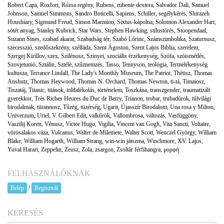
Robert Capa
,
Roxfort
,
Rózsa regény
,
Rubens
,
rubente dextera
,
Salvador Dali
,
Samuel
Johnson
,
Samuel Simmons
,
Sandro Boticelli
,
Sapiens
,
Schiller
,
segélykérés
,
Shirazeh
Houshiary
,
Sigmund Freud
,
Simon Marmion
,
Sixtus-kápolna
,
Solomon Alexander Hart
,
sötét anyag
,
Stanley Kubrick
,
Star Wars
,
Stephen Hawking
,
stílustörés
,
Stoopendaal
,
Suzann Sines
,
szabad akarat
,
Szabadság tér
,
Szabó Lőrinc
,
Számszimbolika
,
Szaturnusz
,
szecesszió
,
szedőszekrény
,
szélláda
,
Szent Ágoston
,
Szent Lajos Biblia
,
szerelem
,
Szergej Kirillov
,
szex
,
Szilénosz
,
Szinyei
,
szociális érzékenység
,
Szófa
,
szóismétlés
,
Szovjetunió
,
Sztálin
,
Sztélé
,
szűznemzés
,
Tasso
,
Tennyson
,
teológia
,
Termelékenység
kultusza
,
Terrance Lindall
,
The Lady's Monthly Museum
,
The Patriot
,
Thétisz
,
Thomas
Anshutz
,
Thomas Heywood
,
Thomas N. Orchard
,
Thomas Newton
,
ti-tá
,
Timaiosz
,
Tiszatáj
,
Titanic
,
titánok
,
toldalékolás
,
történelem
,
Toszkána
,
transzgender
,
traumatizált
gyerekkor
,
Très Riches Heures du Duc de Berry
,
Trianon
,
trobar
,
trubadúrok
,
túlvilági
birodalmak
,
türannosz
,
Tűzég
,
tüzérség
,
Ugarit
,
Újasszír Birodalom
,
Una rosa y Milton
,
Univerzum
,
Uriel
,
V. Gilbert Edit
,
valkűrök
,
Vallombrosa
,
változás
,
Vasfüggöny
,
Vaszilij Koren
,
Vénusz
,
Victor Hugo
,
Vigilia
,
Vincent van Gogh
,
Vita Sancti
,
Voltaire
,
vörösalakos váza
,
Vulcanus
,
Walter de Milemete
,
Walter Scott
,
Wenczel György
,
William
Blake
,
William Hogarth
,
William Strang
,
win-win játszma
,
Winchmore
,
XV. Lajos
,
Yuval Harari
,
Zeppelin
,
Zeusz
,
Zola
,
zsargon
,
Zsoltár férfihangra
,
μορφή
FELHASZNÁLÓKNAK
/
Belép
Regisztrál
KERESÉS