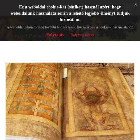
x
Ez a weboldal cookie-kat (sütiket) használ azért, hogy
Toggle
weboldalunk használata során a lehető legjobb élményt tudjuk
navigat
biztosítani.
A weboldalunkon történő további böngészéssel hozzájárulsz a cookie-k használatához.
Folytatás
Elveszett Paradicsom
Tudj meg többet