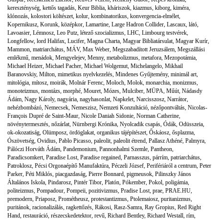
kereszténység
,
kettős tagadás
,
Keur Biblia
,
kháriszok
,
kiazmus
,
kiborg
,
kiméra
,
klónozás
,
kolostori költészet
,
kolur
,
kombinatorikus
,
konvergencia-elmélet
,
Kopernikusz
,
Korunk
,
középkor
,
Lamartine
,
Large Hadron Collider
,
Lascaux
,
látó
,
Lavoasier
,
Lémnosz
,
Leo Putz
,
létező szocializmus
,
LHC
,
Limbourg testvérek
,
Longfellow
,
lord Halifax
,
Lucifer
,
Magna Charta
,
Magyar Bibliatársulat
,
Magyar Kurír
,
Mammon
,
matriarchátus
,
MÁV
,
Max Weber
,
Megszabadított Jeruzsálem
,
Megszállási
emlékmű
,
menádok
,
Mengyelejev
,
Menny
,
metabolizmus
,
metafora
,
Mezopotámia
,
Michael Heizer
,
Michael Pacher
,
Michael Wolgemut
,
Michelangelo
,
Mikhail
Baranovskiy
,
Milton
,
mimetikus nyelvkezelés
,
Mindenes Gyűjtemény
,
minimál art
,
mitológia
,
mítosz
,
moirák
,
Molnár Ferenc
,
Moloch
,
Molok
,
monarchia
,
monizmus
,
monoteizmus
,
montázs
,
morphé
,
Mouret
,
Mózes
,
Mulciber
,
MÜPA
,
Műút
,
Nádasdy
Ádám
,
Nagy Károly
,
nagyária
,
nagyhasonlat
,
Napkelet
,
Narcisszosz
,
Narrátor
,
nehézbombázó
,
Nemecsek
,
Nemeszisz
,
Nemzeti Konzultáció
,
nézőpontváltás
,
Nicolas-
François Dupré de Saint-Maur
,
Nicole Daniah Sidonie
,
Norman Catherine
,
növénytermesztés
,
nőzárlat
,
Nürnbergi Krónika
,
Nyolcadik csapás
,
Ódák
,
Odüsszeia
,
ok-okozatiság
,
Olümposz
,
ördöglakat
,
organikus tájépítészet
,
Őskáosz
,
ősplazma
,
Ószövetség
,
Ovidius
,
Pablo Picasso
,
paleolit
,
paleolit étrend
,
Pallasz Athéné
,
Palmyra
,
Pálóczi Horváth Ádám
,
Pandemonium
,
Pannonhalmi Szemle
,
Pantheon
,
Paradicsomkert
,
Paradise Lost
,
Paradise regained
,
Parnasszus
,
párrím
,
patriarchátus
,
Patroklosz
,
Pécsi Orgonaépítő Manufaktúra
,
Péczeli József
,
Perifériáról a centrum
,
Peter
Parker
,
Péti Miklós
,
piacgazdaság
,
Pierre Bonnard
,
pigmeusok
,
Pilinszky János
Általános Iskola
,
Pindarosz
,
Pintér Tibor
,
Platón
,
Pókember
,
Pokol
,
poligámia
,
politeizmus
,
Pompadour
,
Pompeii
,
pozitivizmus
,
Pradise Lost
,
prae
,
PRAE.HU
,
premodern
,
Priaposz
,
Prométheusz
,
protestantizmus
,
Ptolemaiosz
,
puritanizmus
,
puritánok
,
racionalizálás
,
ragkettőzés
,
Rákosi
,
Rasz-Samra
,
Ray Gropius
,
Red Right
Hand
,
restauráció
,
részecskedetektor
,
revű
,
Richard Bentley
,
Richard Westall
,
rím
,