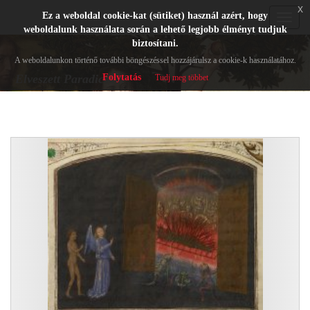
x
Ez a weboldal cookie-kat (sütiket) használ azért, hogy
Toggle
weboldalunk használata során a lehető legjobb élményt tudjuk
navigat
biztosítani.
A weboldalunkon történő további böngészéssel hozzájárulsz a cookie-k használatához.
Folytatás
Elveszett Paradicsom
Tudj meg többet