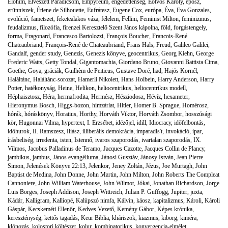
Elohim
,
Elveszett Paradicsom
,
Empyreum
,
engedetlenség
,
Eötvös Károly
,
eposz
,
erünniszek
,
Étiene de Silhouette
,
Eufrátesz
,
Eugene Cox
,
európa
,
Éva
,
Eva Gonzales
,
evolúció
,
fametszet
,
feketealakos váza
,
félelem
,
Fellini
,
Feminist Milton
,
feminizmus
,
feudalizmus
,
filozófia
,
firenzei Keresztelő Szent János kápolna
,
föld
,
forgástengely
,
forma
,
Fragonard
,
Francesco Bartolozzi
,
François Boucher
,
Francois-René
Chateaubriand
,
François-René de Chateaubriand
,
Frans Hals
,
Freud
,
Galileo Galilei
,
Gandalf
,
gender study
,
Genezis
,
Genezis könyve
,
geocentrikus
,
Georg Kiehn
,
George
Frederic Watts
,
Getty Tondal
,
Gigantomachia
,
Giordano Bruno
,
Giovanni Battista Cima
,
Goethe
,
Goya
,
gráciák
,
Guilhèm de Peitieus
,
Gustave Doré
,
had
,
Hajós Kornél
,
Haláltánc
,
Haláltánc-sorozat
,
Hamerli Nikolett
,
Hans Holbein
,
Harry Anderson
,
Harry
Potter
,
hatékonyság
,
Heine
,
Helikon
,
heliocentrikus
,
heliocentrikus modell
,
Héphaisztosz
,
Héra
,
hermafrodita
,
Hermész
,
Hésziodosz
,
Hévíz
,
hexameter
,
Hieronymus Bosch
,
Higgs-bozon
,
hímzárlat
,
Hitler
,
Homer B. Sprague
,
Homérosz
,
hórák
,
hóráskönyv
,
Horatius
,
Horthy
,
Horváth Viktor
,
Horváth Zsombor
,
hosszúsági
kör
,
Hugonnai Vilma
,
hypertext
,
I. Erzsébet
,
idézőjel
,
idill
,
Idiocracy
,
időfelbontás
,
időhurok
,
II. Ramszesz
,
Iliász
,
illiberális demokrácia
,
imparadis't
,
Invokáció
,
ipar
,
írásbeliség
,
irredenta
,
isten
,
Istennő
,
ivaros szaporodás
,
ivartalan szaporodás
,
IX.
Vilmos
,
Jacobus Palladinus de Teramo
,
Jacques Cazotte
,
Jacques Collin de Plancy
,
jambikus
,
jambus
,
János evangéliuma
,
Jánosi Gusztáv
,
Jánosy István
,
Jean Pierre
Simon
,
Jelenések Könyve 22:13
,
Jelenkor
,
Jeney Zoltán
,
Jézus
,
Joe Murtagh
,
John
Baptist de Medina
,
John Donne
,
John Martin
,
John Milton
,
John Roberts The Compleat
Cannoniere
,
John William Waterhouse
,
John Wilmot
,
Jókai
,
Jonathan Richardson
,
Jorge
Luis Borges
,
Joseph Addison
,
Joseph Wittreich
,
Julian P. Guffogg
,
Jupiter
,
juxta
,
Kádár
,
Kalligram
,
Kalliopé
,
Kalüpszó nimfa
,
Kálvin
,
káosz
,
kapitalizmus
,
Károli
,
Károli
Gáspár
,
Kecskeméti Ellenőr
,
Kedves Vezető
,
Kemény Gábor
,
Képes krónika
,
kereszténység
,
kettős tagadás
,
Keur Biblia
,
kháriszok
,
kiazmus
,
kiborg
,
kiméra
,
klónozás
,
kolostori költészet
,
kolur
,
kombinatorikus
,
konvergencia-elmélet
,