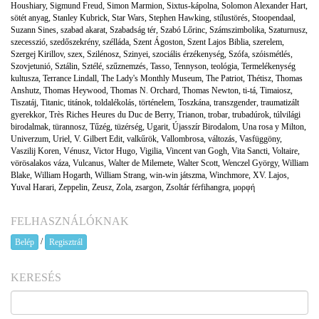
Houshiary
,
Sigmund Freud
,
Simon Marmion
,
Sixtus-kápolna
,
Solomon Alexander Hart
,
sötét anyag
,
Stanley Kubrick
,
Star Wars
,
Stephen Hawking
,
stílustörés
,
Stoopendaal
,
Suzann Sines
,
szabad akarat
,
Szabadság tér
,
Szabó Lőrinc
,
Számszimbolika
,
Szaturnusz
,
szecesszió
,
szedőszekrény
,
szélláda
,
Szent Ágoston
,
Szent Lajos Biblia
,
szerelem
,
Szergej Kirillov
,
szex
,
Szilénosz
,
Szinyei
,
szociális érzékenység
,
Szófa
,
szóismétlés
,
Szovjetunió
,
Sztálin
,
Sztélé
,
szűznemzés
,
Tasso
,
Tennyson
,
teológia
,
Termelékenység
kultusza
,
Terrance Lindall
,
The Lady's Monthly Museum
,
The Patriot
,
Thétisz
,
Thomas
Anshutz
,
Thomas Heywood
,
Thomas N. Orchard
,
Thomas Newton
,
ti-tá
,
Timaiosz
,
Tiszatáj
,
Titanic
,
titánok
,
toldalékolás
,
történelem
,
Toszkána
,
transzgender
,
traumatizált
gyerekkor
,
Très Riches Heures du Duc de Berry
,
Trianon
,
trobar
,
trubadúrok
,
túlvilági
birodalmak
,
türannosz
,
Tűzég
,
tüzérség
,
Ugarit
,
Újasszír Birodalom
,
Una rosa y Milton
,
Univerzum
,
Uriel
,
V. Gilbert Edit
,
valkűrök
,
Vallombrosa
,
változás
,
Vasfüggöny
,
Vaszilij Koren
,
Vénusz
,
Victor Hugo
,
Vigilia
,
Vincent van Gogh
,
Vita Sancti
,
Voltaire
,
vörösalakos váza
,
Vulcanus
,
Walter de Milemete
,
Walter Scott
,
Wenczel György
,
William
Blake
,
William Hogarth
,
William Strang
,
win-win játszma
,
Winchmore
,
XV. Lajos
,
Yuval Harari
,
Zeppelin
,
Zeusz
,
Zola
,
zsargon
,
Zsoltár férfihangra
,
μορφή
FELHASZNÁLÓKNAK
/
Belép
Regisztrál
KERESÉS