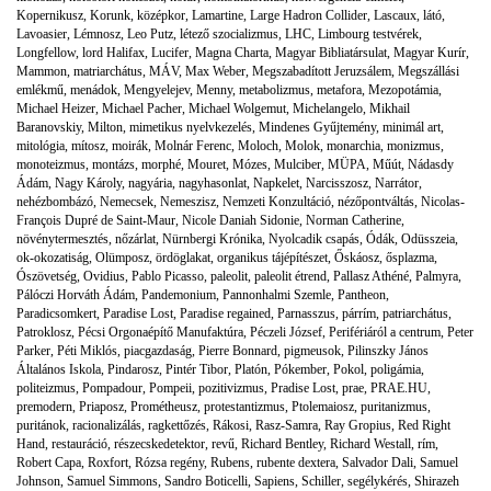
Kopernikusz
,
Korunk
,
középkor
,
Lamartine
,
Large Hadron Collider
,
Lascaux
,
látó
,
Lavoasier
,
Lémnosz
,
Leo Putz
,
létező szocializmus
,
LHC
,
Limbourg testvérek
,
Longfellow
,
lord Halifax
,
Lucifer
,
Magna Charta
,
Magyar Bibliatársulat
,
Magyar Kurír
,
Mammon
,
matriarchátus
,
MÁV
,
Max Weber
,
Megszabadított Jeruzsálem
,
Megszállási
emlékmű
,
menádok
,
Mengyelejev
,
Menny
,
metabolizmus
,
metafora
,
Mezopotámia
,
Michael Heizer
,
Michael Pacher
,
Michael Wolgemut
,
Michelangelo
,
Mikhail
Baranovskiy
,
Milton
,
mimetikus nyelvkezelés
,
Mindenes Gyűjtemény
,
minimál art
,
mitológia
,
mítosz
,
moirák
,
Molnár Ferenc
,
Moloch
,
Molok
,
monarchia
,
monizmus
,
monoteizmus
,
montázs
,
morphé
,
Mouret
,
Mózes
,
Mulciber
,
MÜPA
,
Műút
,
Nádasdy
Ádám
,
Nagy Károly
,
nagyária
,
nagyhasonlat
,
Napkelet
,
Narcisszosz
,
Narrátor
,
nehézbombázó
,
Nemecsek
,
Nemeszisz
,
Nemzeti Konzultáció
,
nézőpontváltás
,
Nicolas-
François Dupré de Saint-Maur
,
Nicole Daniah Sidonie
,
Norman Catherine
,
növénytermesztés
,
nőzárlat
,
Nürnbergi Krónika
,
Nyolcadik csapás
,
Ódák
,
Odüsszeia
,
ok-okozatiság
,
Olümposz
,
ördöglakat
,
organikus tájépítészet
,
Őskáosz
,
ősplazma
,
Ószövetség
,
Ovidius
,
Pablo Picasso
,
paleolit
,
paleolit étrend
,
Pallasz Athéné
,
Palmyra
,
Pálóczi Horváth Ádám
,
Pandemonium
,
Pannonhalmi Szemle
,
Pantheon
,
Paradicsomkert
,
Paradise Lost
,
Paradise regained
,
Parnasszus
,
párrím
,
patriarchátus
,
Patroklosz
,
Pécsi Orgonaépítő Manufaktúra
,
Péczeli József
,
Perifériáról a centrum
,
Peter
Parker
,
Péti Miklós
,
piacgazdaság
,
Pierre Bonnard
,
pigmeusok
,
Pilinszky János
Általános Iskola
,
Pindarosz
,
Pintér Tibor
,
Platón
,
Pókember
,
Pokol
,
poligámia
,
politeizmus
,
Pompadour
,
Pompeii
,
pozitivizmus
,
Pradise Lost
,
prae
,
PRAE.HU
,
premodern
,
Priaposz
,
Prométheusz
,
protestantizmus
,
Ptolemaiosz
,
puritanizmus
,
puritánok
,
racionalizálás
,
ragkettőzés
,
Rákosi
,
Rasz-Samra
,
Ray Gropius
,
Red Right
Hand
,
restauráció
,
részecskedetektor
,
revű
,
Richard Bentley
,
Richard Westall
,
rím
,
Robert Capa
,
Roxfort
,
Rózsa regény
,
Rubens
,
rubente dextera
,
Salvador Dali
,
Samuel
Johnson
,
Samuel Simmons
,
Sandro Boticelli
,
Sapiens
,
Schiller
,
segélykérés
,
Shirazeh