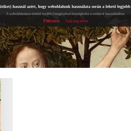
ütiket) használ azért, hogy weboldalunk használata során a lehető legjobb
A weboldalunkon történő további böngészéssel hozzájárulsz a cookie-k használatához.
Folytatás
Tudj meg többet