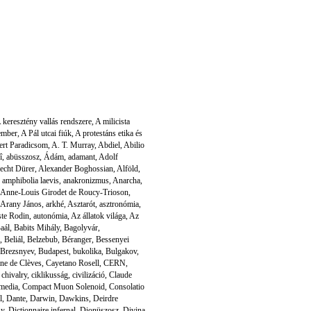
 keresztény vallás rendszere
,
A milicista
ember
,
A Pál utcai fiúk
,
A protestáns etika és
ert Paradicsom
,
A. T. Murray
,
Abdiel
,
Abilio
î
,
abüsszosz
,
Ádám
,
adamant
,
Adolf
echt Dürer
,
Alexander Boghossian
,
Alföld
,
,
amphibolia laevis
,
anakronizmus
,
Anarcha
,
Anne-Louis Girodet de Roucy-Trioson
,
Arany János
,
arkhé
,
Asztarót
,
asztronómia
,
te Rodin
,
autonómia
,
Az állatok világa
,
Az
aál
,
Babits Mihály
,
Bagolyvár
,
,
Beliál
,
Belzebub
,
Béranger
,
Bessenyei
Brezsnyev
,
Budapest
,
bukolika
,
Bulgakov
,
ine de Clèves
,
Cayetano Rosell
,
CERN
,
,
chivalry
,
ciklikusság
,
civilizáció
,
Claude
media
,
Compact Muon Solenoid
,
Consolatio
l
,
Dante
,
Darwin
,
Dawkins
,
Deirdre
Sy
,
Dictionnaire infernal
,
Dionüszosz
,
Divina