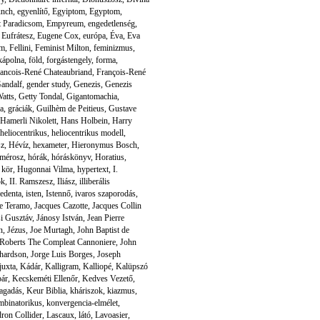
unch
,
egyenlítő
,
Egyiptom
,
Egyptom
,
t Paradicsom
,
Empyreum
,
engedetlenség
,
,
Eufrátesz
,
Eugene Cox
,
európa
,
Éva
,
Eva
em
,
Fellini
,
Feminist Milton
,
feminizmus
,
 kápolna
,
föld
,
forgástengely
,
forma
,
ancois-René Chateaubriand
,
François-René
andalf
,
gender study
,
Genezis
,
Genezis
atts
,
Getty Tondal
,
Gigantomachia
,
a
,
gráciák
,
Guilhèm de Peitieus
,
Gustave
Hamerli Nikolett
,
Hans Holbein
,
Harry
heliocentrikus
,
heliocentrikus modell
,
sz
,
Hévíz
,
hexameter
,
Hieronymus Bosch
,
mérosz
,
hórák
,
hóráskönyv
,
Horatius
,
 kör
,
Hugonnai Vilma
,
hypertext
,
I.
ok
,
II. Ramszesz
,
Iliász
,
illiberális
redenta
,
isten
,
Istennő
,
ivaros szaporodás
,
de Teramo
,
Jacques Cazotte
,
Jacques Collin
i Gusztáv
,
Jánosy István
,
Jean Pierre
n
,
Jézus
,
Joe Murtagh
,
John Baptist de
Roberts The Compleat Cannoniere
,
John
chardson
,
Jorge Luis Borges
,
Joseph
juxta
,
Kádár
,
Kalligram
,
Kalliopé
,
Kalüpszó
pár
,
Kecskeméti Ellenőr
,
Kedves Vezető
,
tagadás
,
Keur Biblia
,
kháriszok
,
kiazmus
,
mbinatorikus
,
konvergencia-elmélet
,
ron Collider
,
Lascaux
,
látó
,
Lavoasier
,