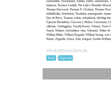
szóismétlés
,
Szovjetunió
,
Sztálin
,
Sztélé
,
szűznemzés
,
kultusza
,
Terrance Lindall
,
The Lady's Monthly Muse
Thomas Heywood
,
Thomas N. Orchard
,
Thomas New
toldalékolás
,
történelem
,
Toszkána
,
transzgender
,
traum
Duc de Berry
,
Trianon
,
trobar
,
trubadúrok
,
túlvilági bi
Újasszír Birodalom
,
Una rosa y Milton
,
Univerzum
,
Ur
változás
,
Vasfüggöny
,
Vaszilij Koren
,
Vénusz
,
Victor 
Sancti
,
Voltaire
,
vörösalakos váza
,
Vulcanus
,
Walter de
William Blake
,
William Hogarth
,
William Strang
,
win-w
Harari
,
Zeppelin
,
Zeusz
,
Zola
,
zsargon
,
Zsoltár férfiha
FELHASZNÁLÓKNAK
/
Belép
Regisztrál
A prae.hu művészeti portál és a Prae 