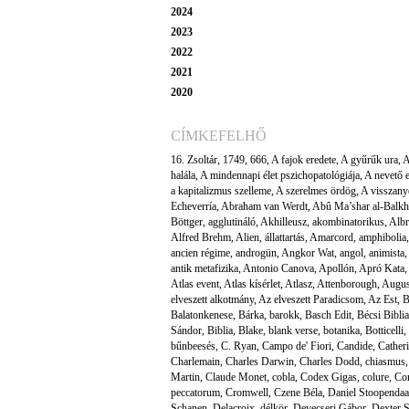
2024
2023
2022
2021
2020
CÍMKEFELHŐ
16. Zsoltár
,
1749
,
666
,
A fajok eredete
,
A gyűrűk ura
,
A
halála
,
A mindennapi élet pszichopatológiája
,
A nevető 
a kapitalizmus szelleme
,
A szerelmes ördög
,
A visszany
Echeverría
,
Abraham van Werdt
,
Abû Ma’shar al-Balkh
Böttger
,
agglutináló
,
Akhilleusz
,
akombinatorikus
,
Albr
Alfred Brehm
,
Alien
,
állattartás
,
Amarcord
,
amphibolia
ancien régime
,
androgün
,
Angkor Wat
,
angol
,
animista
,
antik metafizika
,
Antonio Canova
,
Apollón
,
Apró Kata
,
Atlas event
,
Atlas kísérlet
,
Atlasz
,
Attenborough
,
Augus
elveszett alkotmány
,
Az elveszett Paradicsom
,
Az Est
,
B
Balatonkenese
,
Bárka
,
barokk
,
Basch Edit
,
Bécsi Biblia
Sándor
,
Biblia
,
Blake
,
blank verse
,
botanika
,
Botticelli
,
bűnbeesés
,
C. Ryan
,
Campo de' Fiori
,
Candide
,
Cather
Charlemain
,
Charles Darwin
,
Charles Dodd
,
chiasmus
Martin
,
Claude Monet
,
cobla
,
Codex Gigas
,
colure
,
Co
peccatorum
,
Cromwell
,
Czene Béla
,
Daniel Stoopendaa
Schanen
,
Delacroix
,
délkör
,
Devecseri Gábor
,
Dexter 