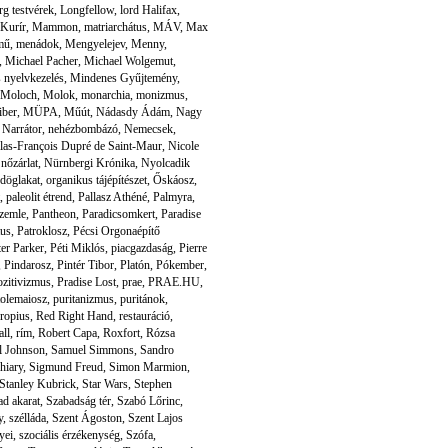
g testvérek
,
Longfellow
,
lord Halifax
,
Kurír
,
Mammon
,
matriarchátus
,
MÁV
,
Max
mű
,
menádok
,
Mengyelejev
,
Menny
,
,
Michael Pacher
,
Michael Wolgemut
,
 nyelvkezelés
,
Mindenes Gyűjtemény
,
Moloch
,
Molok
,
monarchia
,
monizmus
,
iber
,
MÜPA
,
Műút
,
Nádasdy Ádám
,
Nagy
,
Narrátor
,
nehézbombázó
,
Nemecsek
,
las-François Dupré de Saint-Maur
,
Nicole
,
nőzárlat
,
Nürnbergi Krónika
,
Nyolcadik
döglakat
,
organikus tájépítészet
,
Őskáosz
,
,
paleolit étrend
,
Pallasz Athéné
,
Palmyra
,
zemle
,
Pantheon
,
Paradicsomkert
,
Paradise
tus
,
Patroklosz
,
Pécsi Orgonaépítő
ter Parker
,
Péti Miklós
,
piacgazdaság
,
Pierre
,
Pindarosz
,
Pintér Tibor
,
Platón
,
Pókember
,
ozitivizmus
,
Pradise Lost
,
prae
,
PRAE.HU
,
tolemaiosz
,
puritanizmus
,
puritánok
,
ropius
,
Red Right Hand
,
restauráció
,
all
,
rím
,
Robert Capa
,
Roxfort
,
Rózsa
l Johnson
,
Samuel Simmons
,
Sandro
hiary
,
Sigmund Freud
,
Simon Marmion
,
Stanley Kubrick
,
Star Wars
,
Stephen
ad akarat
,
Szabadság tér
,
Szabó Lőrinc
,
y
,
szélláda
,
Szent Ágoston
,
Szent Lajos
yei
,
szociális érzékenység
,
Szófa
,