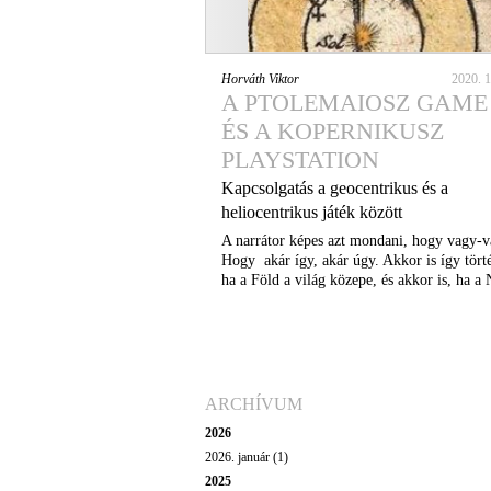
Horváth Viktor
2020. 1
A PTOLEMAIOSZ GAME
ÉS A KOPERNIKUSZ
PLAYSTATION
Kapcsolgatás a geocentrikus és a
heliocentrikus játék között
A narrátor képes azt mondani, hogy vagy-v
Hogy akár így, akár úgy. Akkor is így törté
ha a Föld a világ közepe, és akkor is, ha a 
ARCHÍVUM
2026
2026. január (1)
2025