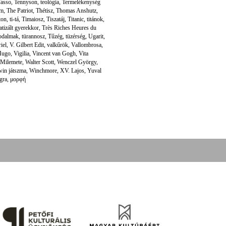
Tasso
,
Tennyson
,
teológia
,
Termelékenység
um
,
The Patriot
,
Thétisz
,
Thomas Anshutz
,
ton
,
ti-tá
,
Timaiosz
,
Tiszatáj
,
Titanic
,
titánok
,
atizált gyerekkor
,
Très Riches Heures du
rodalmak
,
türannosz
,
Tűzég
,
tüzérség
,
Ugarit
,
iel
,
V. Gilbert Edit
,
valkűrök
,
Vallombrosa
,
Hugo
,
Vigilia
,
Vincent van Gogh
,
Vita
 Milemete
,
Walter Scott
,
Wenczel György
,
in játszma
,
Winchmore
,
XV. Lajos
,
Yuval
ngra
,
μορφή
folyóirat kiadását, működését a Magyar Kultúráért Alapítvány – Petőfi Kulturális Ügynökség – 