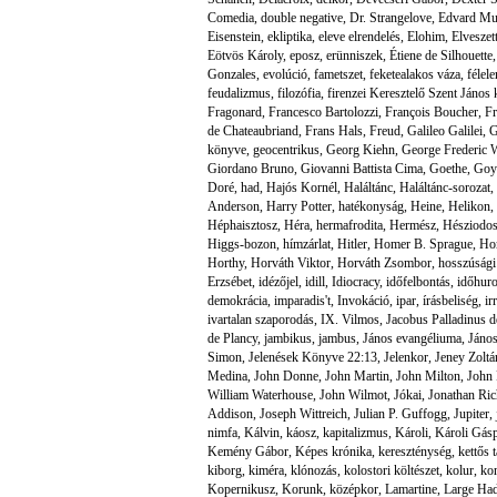
Comedia
,
double negative
,
Dr. Strangelove
,
Edvard M
Eisenstein
,
ekliptika
,
eleve elrendelés
,
Elohim
,
Elveszet
Eötvös Károly
,
eposz
,
erünniszek
,
Étiene de Silhouette
Gonzales
,
evolúció
,
fametszet
,
feketealakos váza
,
félel
feudalizmus
,
filozófia
,
firenzei Keresztelő Szent János
Fragonard
,
Francesco Bartolozzi
,
François Boucher
,
Fr
de Chateaubriand
,
Frans Hals
,
Freud
,
Galileo Galilei
,
G
könyve
,
geocentrikus
,
Georg Kiehn
,
George Frederic W
Giordano Bruno
,
Giovanni Battista Cima
,
Goethe
,
Goy
Doré
,
had
,
Hajós Kornél
,
Haláltánc
,
Haláltánc-sorozat
,
Anderson
,
Harry Potter
,
hatékonyság
,
Heine
,
Helikon
,
Héphaisztosz
,
Héra
,
hermafrodita
,
Hermész
,
Hésziodo
Higgs-bozon
,
hímzárlat
,
Hitler
,
Homer B. Sprague
,
Ho
Horthy
,
Horváth Viktor
,
Horváth Zsombor
,
hosszúsági
Erzsébet
,
idézőjel
,
idill
,
Idiocracy
,
időfelbontás
,
időhur
demokrácia
,
imparadis't
,
Invokáció
,
ipar
,
írásbeliség
,
ir
ivartalan szaporodás
,
IX. Vilmos
,
Jacobus Palladinus 
de Plancy
,
jambikus
,
jambus
,
János evangéliuma
,
János
Simon
,
Jelenések Könyve 22:13
,
Jelenkor
,
Jeney Zoltá
Medina
,
John Donne
,
John Martin
,
John Milton
,
John 
William Waterhouse
,
John Wilmot
,
Jókai
,
Jonathan Ri
Addison
,
Joseph Wittreich
,
Julian P. Guffogg
,
Jupiter
,
nimfa
,
Kálvin
,
káosz
,
kapitalizmus
,
Károli
,
Károli Gás
Kemény Gábor
,
Képes krónika
,
kereszténység
,
kettős 
kiborg
,
kiméra
,
klónozás
,
kolostori költészet
,
kolur
,
ko
Kopernikusz
,
Korunk
,
középkor
,
Lamartine
,
Large Had