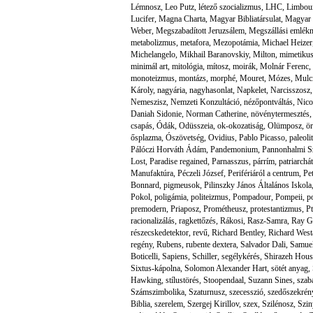
Lémnosz
,
Leo Putz
,
létező szocializmus
,
LHC
,
Limbour
Lucifer
,
Magna Charta
,
Magyar Bibliatársulat
,
Magyar 
Weber
,
Megszabadított Jeruzsálem
,
Megszállási emlék
metabolizmus
,
metafora
,
Mezopotámia
,
Michael Heizer
Michelangelo
,
Mikhail Baranovskiy
,
Milton
,
mimetikus
minimál art
,
mitológia
,
mítosz
,
moirák
,
Molnár Ferenc
,
monoteizmus
,
montázs
,
morphé
,
Mouret
,
Mózes
,
Mulc
Károly
,
nagyária
,
nagyhasonlat
,
Napkelet
,
Narcisszosz
Nemeszisz
,
Nemzeti Konzultáció
,
nézőpontváltás
,
Nico
Daniah Sidonie
,
Norman Catherine
,
növénytermesztés
csapás
,
Ódák
,
Odüsszeia
,
ok-okozatiság
,
Olümposz
,
ör
ősplazma
,
Ószövetség
,
Ovidius
,
Pablo Picasso
,
paleolit
Pálóczi Horváth Ádám
,
Pandemonium
,
Pannonhalmi S
Lost
,
Paradise regained
,
Parnasszus
,
párrím
,
patriarchá
Manufaktúra
,
Péczeli József
,
Perifériáról a centrum
,
Pe
Bonnard
,
pigmeusok
,
Pilinszky János Általános Iskola
Pokol
,
poligámia
,
politeizmus
,
Pompadour
,
Pompeii
,
p
premodern
,
Priaposz
,
Prométheusz
,
protestantizmus
,
P
racionalizálás
,
ragkettőzés
,
Rákosi
,
Rasz-Samra
,
Ray G
részecskedetektor
,
revű
,
Richard Bentley
,
Richard West
regény
,
Rubens
,
rubente dextera
,
Salvador Dali
,
Samue
Boticelli
,
Sapiens
,
Schiller
,
segélykérés
,
Shirazeh Hous
Sixtus-kápolna
,
Solomon Alexander Hart
,
sötét anyag
,
Hawking
,
stílustörés
,
Stoopendaal
,
Suzann Sines
,
szab
Számszimbolika
,
Szaturnusz
,
szecesszió
,
szedőszekrén
Biblia
,
szerelem
,
Szergej Kirillov
,
szex
,
Szilénosz
,
Szin