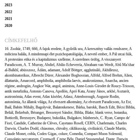
2023
2022
2021
2020
CÍMKEFELHŐ
16. Zsoltár
,
1749
,
666
,
A fajok eredete
,
A gyűrűk ura
,
A keresztény vallás rendszere
,
A
milicista halála
,
A mindennapi élet pszichopatológiája
,
A nevető ember
,
A Pál utcai fiúk
,
A protestáns etika és a kapitalizmus szelleme
,
A szerelmes ördög
,
A visszanyert
Paradicsom
,
A. T. Murray
,
Abdiel
,
Abilio Echeverría
,
Abraham van Werdt
,
Abû Ma’shar
al-Balkhî
,
abüsszosz
,
Ádám
,
adamant
,
Adolf Böttger
,
agglutináló
,
Akhilleusz
,
akombinatorikus
,
Albrecht Dürer
,
Alexander Boghossian
,
Alföld
,
Alfred Brehm
,
Alien
,
állattartás
,
Amarcord
,
amphibolia
,
amphibolia laevis
,
anakronizmus
,
Anarcha
,
ancien
régime
,
androgün
,
Angkor Wat
,
angol
,
animista
,
Anne-Louis Girodet de Roucy-Trioson
,
antik metafizika
,
Antonio Canova
,
Apollón
,
Apró Kata
,
Arany János
,
arkhé
,
Asztarót
,
asztronómia
,
Atlas event
,
Atlas kísérlet
,
Atlasz
,
Attenborough
,
Auguste Rodin
,
autonómia
,
Az állatok világa
,
Az elveszett alkotmány
,
Az elveszett Paradicsom
,
Az Est
,
Baál
,
Babits Mihály
,
Bagolyvár
,
Balatonkenese
,
Bárka
,
barokk
,
Basch Edit
,
Bécsi Biblia
,
Beliál
,
Belzebub
,
Béranger
,
Bessenyei Sándor
,
Biblia
,
Blake
,
blank verse
,
botanika
,
Botticelli
,
Brezsnyev
,
Budapest
,
bukolika
,
Bulgakov
,
bűnbeesés
,
C. Ryan
,
Campo de'
Fiori
,
Candide
,
Catherine de Clèves
,
Cayetano Rosell
,
CERN
,
Charlemain
,
Charles
Darwin
,
Charles Dodd
,
chiasmus
,
chivalry
,
ciklikusság
,
civilizáció
,
Claude Martin
,
Claude Monet
,
cobla
,
Codex Gigas
,
colure
,
Comedia
,
Compact Muon Solenoid
,
Consolatio peccatorum
,
Cromwell
,
Czene Béla
,
Daniel Stoopendaal
,
Dante
,
Darwin
,