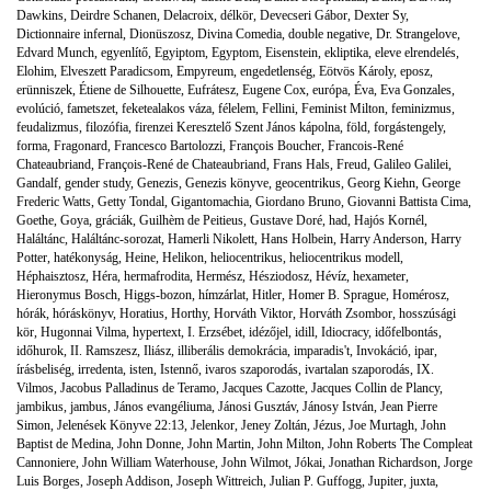
Dawkins
,
Deirdre Schanen
,
Delacroix
,
délkör
,
Devecseri Gábor
,
Dexter Sy
,
Dictionnaire infernal
,
Dionüszosz
,
Divina Comedia
,
double negative
,
Dr. Strangelove
,
Edvard Munch
,
egyenlítő
,
Egyiptom
,
Egyptom
,
Eisenstein
,
ekliptika
,
eleve elrendelés
,
Elohim
,
Elveszett Paradicsom
,
Empyreum
,
engedetlenség
,
Eötvös Károly
,
eposz
,
erünniszek
,
Étiene de Silhouette
,
Eufrátesz
,
Eugene Cox
,
európa
,
Éva
,
Eva Gonzales
,
evolúció
,
fametszet
,
feketealakos váza
,
félelem
,
Fellini
,
Feminist Milton
,
feminizmus
,
feudalizmus
,
filozófia
,
firenzei Keresztelő Szent János kápolna
,
föld
,
forgástengely
,
forma
,
Fragonard
,
Francesco Bartolozzi
,
François Boucher
,
Francois-René
Chateaubriand
,
François-René de Chateaubriand
,
Frans Hals
,
Freud
,
Galileo Galilei
,
Gandalf
,
gender study
,
Genezis
,
Genezis könyve
,
geocentrikus
,
Georg Kiehn
,
George
Frederic Watts
,
Getty Tondal
,
Gigantomachia
,
Giordano Bruno
,
Giovanni Battista Cima
,
Goethe
,
Goya
,
gráciák
,
Guilhèm de Peitieus
,
Gustave Doré
,
had
,
Hajós Kornél
,
Haláltánc
,
Haláltánc-sorozat
,
Hamerli Nikolett
,
Hans Holbein
,
Harry Anderson
,
Harry
Potter
,
hatékonyság
,
Heine
,
Helikon
,
heliocentrikus
,
heliocentrikus modell
,
Héphaisztosz
,
Héra
,
hermafrodita
,
Hermész
,
Hésziodosz
,
Hévíz
,
hexameter
,
Hieronymus Bosch
,
Higgs-bozon
,
hímzárlat
,
Hitler
,
Homer B. Sprague
,
Homérosz
,
hórák
,
hóráskönyv
,
Horatius
,
Horthy
,
Horváth Viktor
,
Horváth Zsombor
,
hosszúsági
kör
,
Hugonnai Vilma
,
hypertext
,
I. Erzsébet
,
idézőjel
,
idill
,
Idiocracy
,
időfelbontás
,
időhurok
,
II. Ramszesz
,
Iliász
,
illiberális demokrácia
,
imparadis't
,
Invokáció
,
ipar
,
írásbeliség
,
irredenta
,
isten
,
Istennő
,
ivaros szaporodás
,
ivartalan szaporodás
,
IX.
Vilmos
,
Jacobus Palladinus de Teramo
,
Jacques Cazotte
,
Jacques Collin de Plancy
,
jambikus
,
jambus
,
János evangéliuma
,
Jánosi Gusztáv
,
Jánosy István
,
Jean Pierre
Simon
,
Jelenések Könyve 22:13
,
Jelenkor
,
Jeney Zoltán
,
Jézus
,
Joe Murtagh
,
John
Baptist de Medina
,
John Donne
,
John Martin
,
John Milton
,
John Roberts The Compleat
Cannoniere
,
John William Waterhouse
,
John Wilmot
,
Jókai
,
Jonathan Richardson
,
Jorge
Luis Borges
,
Joseph Addison
,
Joseph Wittreich
,
Julian P. Guffogg
,
Jupiter
,
juxta
,