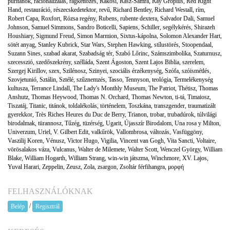
puritánok
,
racionalizálás
,
ragkettőzés
,
Rákosi
,
Rasz-Samra
,
Ray Gropius
,
Red Right
Hand
,
restauráció
,
részecskedetektor
,
revű
,
Richard Bentley
,
Richard Westall
,
rím
,
Robert Capa
,
Roxfort
,
Rózsa regény
,
Rubens
,
rubente dextera
,
Salvador Dali
,
Samuel
Johnson
,
Samuel Simmons
,
Sandro Boticelli
,
Sapiens
,
Schiller
,
segélykérés
,
Shirazeh
Houshiary
,
Sigmund Freud
,
Simon Marmion
,
Sixtus-kápolna
,
Solomon Alexander Hart
,
sötét anyag
,
Stanley Kubrick
,
Star Wars
,
Stephen Hawking
,
stílustörés
,
Stoopendaal
,
Suzann Sines
,
szabad akarat
,
Szabadság tér
,
Szabó Lőrinc
,
Számszimbolika
,
Szaturnusz
,
szecesszió
,
szedőszekrény
,
szélláda
,
Szent Ágoston
,
Szent Lajos Biblia
,
szerelem
,
Szergej Kirillov
,
szex
,
Szilénosz
,
Szinyei
,
szociális érzékenység
,
Szófa
,
szóismétlés
,
Szovjetunió
,
Sztálin
,
Sztélé
,
szűznemzés
,
Tasso
,
Tennyson
,
teológia
,
Termelékenység
kultusza
,
Terrance Lindall
,
The Lady's Monthly Museum
,
The Patriot
,
Thétisz
,
Thomas
Anshutz
,
Thomas Heywood
,
Thomas N. Orchard
,
Thomas Newton
,
ti-tá
,
Timaiosz
,
Tiszatáj
,
Titanic
,
titánok
,
toldalékolás
,
történelem
,
Toszkána
,
transzgender
,
traumatizált
gyerekkor
,
Très Riches Heures du Duc de Berry
,
Trianon
,
trobar
,
trubadúrok
,
túlvilági
birodalmak
,
türannosz
,
Tűzég
,
tüzérség
,
Ugarit
,
Újasszír Birodalom
,
Una rosa y Milton
,
Univerzum
,
Uriel
,
V. Gilbert Edit
,
valkűrök
,
Vallombrosa
,
változás
,
Vasfüggöny
,
Vaszilij Koren
,
Vénusz
,
Victor Hugo
,
Vigilia
,
Vincent van Gogh
,
Vita Sancti
,
Voltaire
,
vörösalakos váza
,
Vulcanus
,
Walter de Milemete
,
Walter Scott
,
Wenczel György
,
William
Blake
,
William Hogarth
,
William Strang
,
win-win játszma
,
Winchmore
,
XV. Lajos
,
Yuval Harari
,
Zeppelin
,
Zeusz
,
Zola
,
zsargon
,
Zsoltár férfihangra
,
μορφή
FELHASZNÁLÓKNAK
/
Belép
Regisztrál