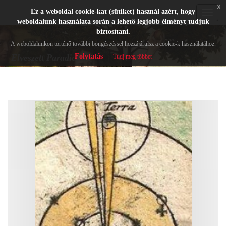
x
Ez a weboldal cookie-kat (sütiket) használ azért, hogy
Toggle
weboldalunk használata során a lehető legjobb élményt tudjuk
navigat
biztosítani.
A weboldalunkon történő további böngészéssel hozzájárulsz a cookie-k használatához.
Folytatás
Elveszett Paradicsom
Tudj meg többet