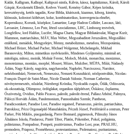
Kádár
,
Kalligram
,
Kalliopé
,
Kalüpszó nimfa
,
Kálvin
,
káosz
,
kapitalizmus
,
Károli
,
Károli
Gáspár
,
Kecskeméti Ellenőr
,
Kedves Vezető
,
Kemény Gábor
,
Képes krónika
,
kereszténység
,
kettős tagadás
,
Keur Biblia
,
kháriszok
,
kiazmus
,
kiborg
,
kiméra
,
klónozás
,
kolostori költészet
,
kolur
,
kombinatorikus
,
konvergencia-elmélet
,
Kopernikusz
,
Korunk
,
középkor
,
Lamartine
,
Large Hadron Collider
,
Lascaux
,
látó
,
Lavoasier
,
Lémnosz
,
Leo Putz
,
létező szocializmus
,
LHC
,
Limbourg testvérek
,
Longfellow
,
lord Halifax
,
Lucifer
,
Magna Charta
,
Magyar Bibliatársulat
,
Magyar Kurír
,
Mammon
,
matriarchátus
,
MÁV
,
Max Weber
,
Megszabadított Jeruzsálem
,
Megszállási
emlékmű
,
menádok
,
Mengyelejev
,
Menny
,
metabolizmus
,
metafora
,
Mezopotámia
,
Michael Heizer
,
Michael Pacher
,
Michael Wolgemut
,
Michelangelo
,
Mikhail
Baranovskiy
,
Milton
,
mimetikus nyelvkezelés
,
Mindenes Gyűjtemény
,
minimál art
,
mitológia
,
mítosz
,
moirák
,
Molnár Ferenc
,
Moloch
,
Molok
,
monarchia
,
monizmus
,
monoteizmus
,
montázs
,
morphé
,
Mouret
,
Mózes
,
Mulciber
,
MÜPA
,
Műút
,
Nádasdy
Ádám
,
Nagy Károly
,
nagyária
,
nagyhasonlat
,
Napkelet
,
Narcisszosz
,
Narrátor
,
nehézbombázó
,
Nemecsek
,
Nemeszisz
,
Nemzeti Konzultáció
,
nézőpontváltás
,
Nicolas-
François Dupré de Saint-Maur
,
Nicole Daniah Sidonie
,
Norman Catherine
,
növénytermesztés
,
nőzárlat
,
Nürnbergi Krónika
,
Nyolcadik csapás
,
Ódák
,
Odüsszeia
,
ok-okozatiság
,
Olümposz
,
ördöglakat
,
organikus tájépítészet
,
Őskáosz
,
ősplazma
,
Ószövetség
,
Ovidius
,
Pablo Picasso
,
paleolit
,
paleolit étrend
,
Pallasz Athéné
,
Palmyra
,
Pálóczi Horváth Ádám
,
Pandemonium
,
Pannonhalmi Szemle
,
Pantheon
,
Paradicsomkert
,
Paradise Lost
,
Paradise regained
,
Parnasszus
,
párrím
,
patriarchátus
,
Patroklosz
,
Pécsi Orgonaépítő Manufaktúra
,
Péczeli József
,
Perifériáról a centrum
,
Peter
Parker
,
Péti Miklós
,
piacgazdaság
,
Pierre Bonnard
,
pigmeusok
,
Pilinszky János
Általános Iskola
,
Pindarosz
,
Pintér Tibor
,
Platón
,
Pókember
,
Pokol
,
poligámia
,
politeizmus
,
Pompadour
,
Pompeii
,
pozitivizmus
,
Pradise Lost
,
prae
,
PRAE.HU
,
premodern
,
Priaposz
,
Prométheusz
,
protestantizmus
,
Ptolemaiosz
,
puritanizmus
,