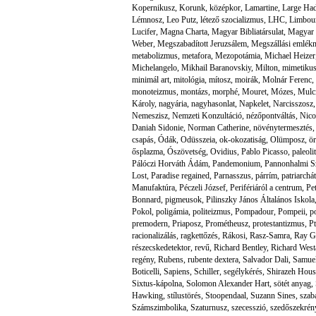
Kopernikusz
,
Korunk
,
középkor
,
Lamartine
,
Large Had
Lémnosz
,
Leo Putz
,
létező szocializmus
,
LHC
,
Limbour
Lucifer
,
Magna Charta
,
Magyar Bibliatársulat
,
Magyar 
Weber
,
Megszabadított Jeruzsálem
,
Megszállási emlék
metabolizmus
,
metafora
,
Mezopotámia
,
Michael Heizer
Michelangelo
,
Mikhail Baranovskiy
,
Milton
,
mimetikus
minimál art
,
mitológia
,
mítosz
,
moirák
,
Molnár Ferenc
,
monoteizmus
,
montázs
,
morphé
,
Mouret
,
Mózes
,
Mulc
Károly
,
nagyária
,
nagyhasonlat
,
Napkelet
,
Narcisszosz
Nemeszisz
,
Nemzeti Konzultáció
,
nézőpontváltás
,
Nico
Daniah Sidonie
,
Norman Catherine
,
növénytermesztés
csapás
,
Ódák
,
Odüsszeia
,
ok-okozatiság
,
Olümposz
,
ör
ősplazma
,
Ószövetség
,
Ovidius
,
Pablo Picasso
,
paleolit
Pálóczi Horváth Ádám
,
Pandemonium
,
Pannonhalmi S
Lost
,
Paradise regained
,
Parnasszus
,
párrím
,
patriarchá
Manufaktúra
,
Péczeli József
,
Perifériáról a centrum
,
Pe
Bonnard
,
pigmeusok
,
Pilinszky János Általános Iskola
Pokol
,
poligámia
,
politeizmus
,
Pompadour
,
Pompeii
,
p
premodern
,
Priaposz
,
Prométheusz
,
protestantizmus
,
P
racionalizálás
,
ragkettőzés
,
Rákosi
,
Rasz-Samra
,
Ray G
részecskedetektor
,
revű
,
Richard Bentley
,
Richard West
regény
,
Rubens
,
rubente dextera
,
Salvador Dali
,
Samue
Boticelli
,
Sapiens
,
Schiller
,
segélykérés
,
Shirazeh Hous
Sixtus-kápolna
,
Solomon Alexander Hart
,
sötét anyag
,
Hawking
,
stílustörés
,
Stoopendaal
,
Suzann Sines
,
szab
Számszimbolika
,
Szaturnusz
,
szecesszió
,
szedőszekrén