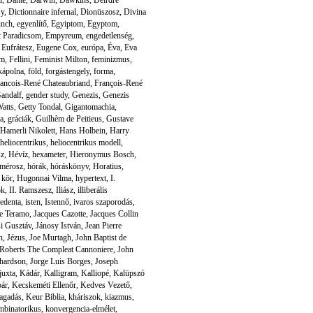
Sy
,
Dictionnaire infernal
,
Dionüszosz
,
Divina
unch
,
egyenlítő
,
Egyiptom
,
Egyptom
,
t Paradicsom
,
Empyreum
,
engedetlenség
,
,
Eufrátesz
,
Eugene Cox
,
európa
,
Éva
,
Eva
em
,
Fellini
,
Feminist Milton
,
feminizmus
,
 kápolna
,
föld
,
forgástengely
,
forma
,
ancois-René Chateaubriand
,
François-René
andalf
,
gender study
,
Genezis
,
Genezis
atts
,
Getty Tondal
,
Gigantomachia
,
a
,
gráciák
,
Guilhèm de Peitieus
,
Gustave
Hamerli Nikolett
,
Hans Holbein
,
Harry
heliocentrikus
,
heliocentrikus modell
,
sz
,
Hévíz
,
hexameter
,
Hieronymus Bosch
,
mérosz
,
hórák
,
hóráskönyv
,
Horatius
,
 kör
,
Hugonnai Vilma
,
hypertext
,
I.
ok
,
II. Ramszesz
,
Iliász
,
illiberális
redenta
,
isten
,
Istennő
,
ivaros szaporodás
,
de Teramo
,
Jacques Cazotte
,
Jacques Collin
i Gusztáv
,
Jánosy István
,
Jean Pierre
n
,
Jézus
,
Joe Murtagh
,
John Baptist de
Roberts The Compleat Cannoniere
,
John
chardson
,
Jorge Luis Borges
,
Joseph
juxta
,
Kádár
,
Kalligram
,
Kalliopé
,
Kalüpszó
pár
,
Kecskeméti Ellenőr
,
Kedves Vezető
,
tagadás
,
Keur Biblia
,
kháriszok
,
kiazmus
,
mbinatorikus
,
konvergencia-elmélet
,