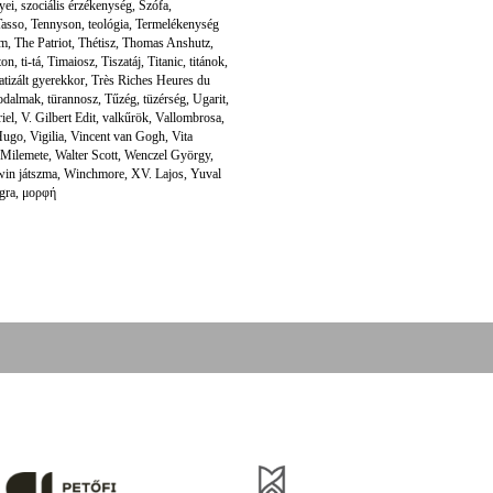
yei
,
szociális érzékenység
,
Szófa
,
Tasso
,
Tennyson
,
teológia
,
Termelékenység
um
,
The Patriot
,
Thétisz
,
Thomas Anshutz
,
ton
,
ti-tá
,
Timaiosz
,
Tiszatáj
,
Titanic
,
titánok
,
atizált gyerekkor
,
Très Riches Heures du
rodalmak
,
türannosz
,
Tűzég
,
tüzérség
,
Ugarit
,
iel
,
V. Gilbert Edit
,
valkűrök
,
Vallombrosa
,
Hugo
,
Vigilia
,
Vincent van Gogh
,
Vita
 Milemete
,
Walter Scott
,
Wenczel György
,
in játszma
,
Winchmore
,
XV. Lajos
,
Yuval
ngra
,
μορφή
folyóirat kiadását, működését a Magyar Kultúráért Alapítvány – Petőfi Kulturális Ügynökség – 