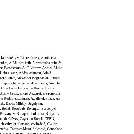
 keresztény vallás rendszere
,
A milicista
ember
,
A Pál utcai fiúk
,
A protestáns etika és
ert Paradicsom
,
A. T. Murray
,
Abdiel
,
Abilio
î
,
abüsszosz
,
Ádám
,
adamant
,
Adolf
echt Dürer
,
Alexander Boghossian
,
Alföld
,
,
amphibolia laevis
,
anakronizmus
,
Anarcha
,
Anne-Louis Girodet de Roucy-Trioson
,
Arany János
,
arkhé
,
Asztarót
,
asztronómia
,
te Rodin
,
autonómia
,
Az állatok világa
,
Az
aál
,
Babits Mihály
,
Bagolyvár
,
,
Beliál
,
Belzebub
,
Béranger
,
Bessenyei
Brezsnyev
,
Budapest
,
bukolika
,
Bulgakov
,
ine de Clèves
,
Cayetano Rosell
,
CERN
,
,
chivalry
,
ciklikusság
,
civilizáció
,
Claude
media
,
Compact Muon Solenoid
,
Consolatio
l
,
Dante
,
Darwin
,
Dawkins
,
Deirdre