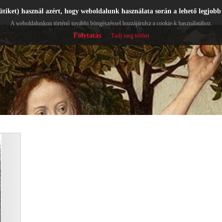
ütiket) használ azért, hogy weboldalunk használata során a lehető legjobb
A weboldalunkon történő további böngészéssel hozzájárulsz a cookie-k használatához.
Folytatás
Tudj meg többet