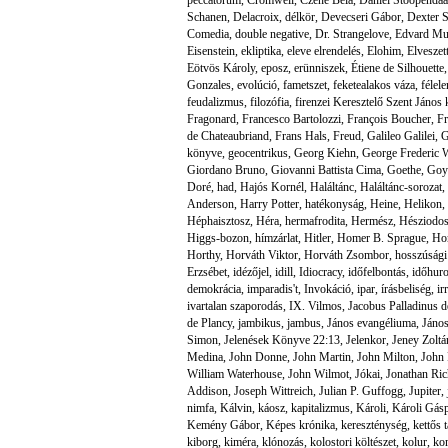
Schanen
,
Delacroix
,
délkör
,
Devecseri Gábor
,
Dexter 
Comedia
,
double negative
,
Dr. Strangelove
,
Edvard M
Eisenstein
,
ekliptika
,
eleve elrendelés
,
Elohim
,
Elveszet
Eötvös Károly
,
eposz
,
erünniszek
,
Étiene de Silhouette
Gonzales
,
evolúció
,
fametszet
,
feketealakos váza
,
félel
feudalizmus
,
filozófia
,
firenzei Keresztelő Szent János
Fragonard
,
Francesco Bartolozzi
,
François Boucher
,
Fr
de Chateaubriand
,
Frans Hals
,
Freud
,
Galileo Galilei
,
G
könyve
,
geocentrikus
,
Georg Kiehn
,
George Frederic W
Giordano Bruno
,
Giovanni Battista Cima
,
Goethe
,
Goy
Doré
,
had
,
Hajós Kornél
,
Haláltánc
,
Haláltánc-sorozat
,
Anderson
,
Harry Potter
,
hatékonyság
,
Heine
,
Helikon
,
Héphaisztosz
,
Héra
,
hermafrodita
,
Hermész
,
Hésziodo
Higgs-bozon
,
hímzárlat
,
Hitler
,
Homer B. Sprague
,
Ho
Horthy
,
Horváth Viktor
,
Horváth Zsombor
,
hosszúsági
Erzsébet
,
idézőjel
,
idill
,
Idiocracy
,
időfelbontás
,
időhur
demokrácia
,
imparadis't
,
Invokáció
,
ipar
,
írásbeliség
,
ir
ivartalan szaporodás
,
IX. Vilmos
,
Jacobus Palladinus 
de Plancy
,
jambikus
,
jambus
,
János evangéliuma
,
János
Simon
,
Jelenések Könyve 22:13
,
Jelenkor
,
Jeney Zoltá
Medina
,
John Donne
,
John Martin
,
John Milton
,
John 
William Waterhouse
,
John Wilmot
,
Jókai
,
Jonathan Ri
Addison
,
Joseph Wittreich
,
Julian P. Guffogg
,
Jupiter
,
nimfa
,
Kálvin
,
káosz
,
kapitalizmus
,
Károli
,
Károli Gás
Kemény Gábor
,
Képes krónika
,
kereszténység
,
kettős 
kiborg
,
kiméra
,
klónozás
,
kolostori költészet
,
kolur
,
ko