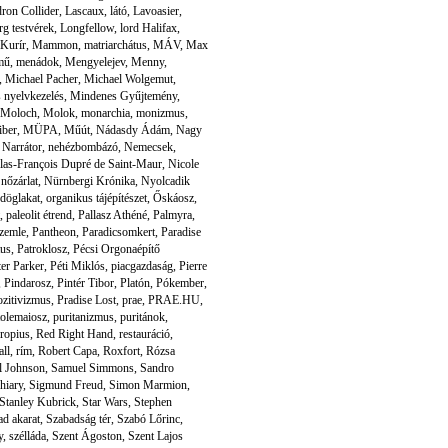
ron Collider
,
Lascaux
,
látó
,
Lavoasier
,
g testvérek
,
Longfellow
,
lord Halifax
,
Kurír
,
Mammon
,
matriarchátus
,
MÁV
,
Max
mű
,
menádok
,
Mengyelejev
,
Menny
,
,
Michael Pacher
,
Michael Wolgemut
,
 nyelvkezelés
,
Mindenes Gyűjtemény
,
Moloch
,
Molok
,
monarchia
,
monizmus
,
iber
,
MÜPA
,
Műút
,
Nádasdy Ádám
,
Nagy
,
Narrátor
,
nehézbombázó
,
Nemecsek
,
las-François Dupré de Saint-Maur
,
Nicole
,
nőzárlat
,
Nürnbergi Krónika
,
Nyolcadik
döglakat
,
organikus tájépítészet
,
Őskáosz
,
,
paleolit étrend
,
Pallasz Athéné
,
Palmyra
,
zemle
,
Pantheon
,
Paradicsomkert
,
Paradise
tus
,
Patroklosz
,
Pécsi Orgonaépítő
ter Parker
,
Péti Miklós
,
piacgazdaság
,
Pierre
,
Pindarosz
,
Pintér Tibor
,
Platón
,
Pókember
,
ozitivizmus
,
Pradise Lost
,
prae
,
PRAE.HU
,
tolemaiosz
,
puritanizmus
,
puritánok
,
ropius
,
Red Right Hand
,
restauráció
,
all
,
rím
,
Robert Capa
,
Roxfort
,
Rózsa
l Johnson
,
Samuel Simmons
,
Sandro
hiary
,
Sigmund Freud
,
Simon Marmion
,
Stanley Kubrick
,
Star Wars
,
Stephen
ad akarat
,
Szabadság tér
,
Szabó Lőrinc
,
y
,
szélláda
,
Szent Ágoston
,
Szent Lajos