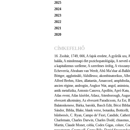
2025
2024
2023
2022
2021
2020
CÍMKEFELHŐ
16. Zsoltár
,
1749
,
666
,
A fajok eredete
,
A gyűrűk ura
,
A
halála
,
A mindennapi élet pszichopatológiája
,
A nevető 
a kapitalizmus szelleme
,
A szerelmes ördög
,
A visszany
Echeverría
,
Abraham van Werdt
,
Abû Ma’shar al-Balkh
Böttger
,
agglutináló
,
Akhilleusz
,
akombinatorikus
,
Albr
Alfred Brehm
,
Alien
,
állattartás
,
Amarcord
,
amphibolia
ancien régime
,
androgün
,
Angkor Wat
,
angol
,
animista
,
antik metafizika
,
Antonio Canova
,
Apollón
,
Apró Kata
,
Atlas event
,
Atlas kísérlet
,
Atlasz
,
Attenborough
,
Augus
elveszett alkotmány
,
Az elveszett Paradicsom
,
Az Est
,
B
Balatonkenese
,
Bárka
,
barokk
,
Basch Edit
,
Bécsi Biblia
Sándor
,
Biblia
,
Blake
,
blank verse
,
botanika
,
Botticelli
,
bűnbeesés
,
C. Ryan
,
Campo de' Fiori
,
Candide
,
Cather
Charlemain
,
Charles Darwin
,
Charles Dodd
,
chiasmus
Martin
,
Claude Monet
,
cobla
,
Codex Gigas
,
colure
,
Co
peccatorum
,
Cromwell
,
Czene Béla
,
Daniel Stoopendaa