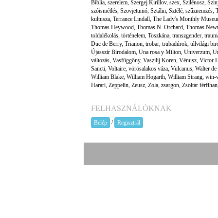
Biblia
,
szerelem
,
Szergej Kirillov
,
szex
,
Szilénosz
,
Szin
szóismétlés
,
Szovjetunió
,
Sztálin
,
Sztélé
,
szűznemzés
,
kultusza
,
Terrance Lindall
,
The Lady's Monthly Muse
Thomas Heywood
,
Thomas N. Orchard
,
Thomas New
toldalékolás
,
történelem
,
Toszkána
,
transzgender
,
traum
Duc de Berry
,
Trianon
,
trobar
,
trubadúrok
,
túlvilági bi
Újasszír Birodalom
,
Una rosa y Milton
,
Univerzum
,
Ur
változás
,
Vasfüggöny
,
Vaszilij Koren
,
Vénusz
,
Victor 
Sancti
,
Voltaire
,
vörösalakos váza
,
Vulcanus
,
Walter de
William Blake
,
William Hogarth
,
William Strang
,
win-w
Harari
,
Zeppelin
,
Zeusz
,
Zola
,
zsargon
,
Zsoltár férfiha
FELHASZNÁLÓKNAK
/
Belép
Regisztrál
A prae.hu művészeti portál és a Prae 