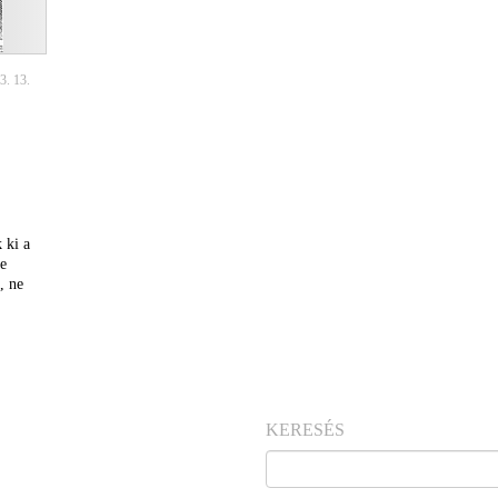
3. 13.
 ki a
ne
, ne
KERESÉS