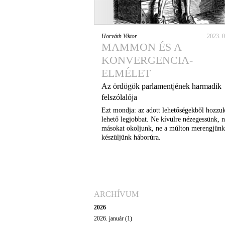
Horváth Viktor
2023. 0
MAMMON ÉS A
KONVERGENCIA-
ELMÉLET
Az ördögök parlamentjének harmadik
felszólalója
Ezt mondja: az adott lehetőségekből hozzuk
lehető legjobbat. Ne kívülre nézegessünk, 
másokat okoljunk, ne a múlton merengjünk
készüljünk háborúra.
ARCHÍVUM
2026
2026. január (1)