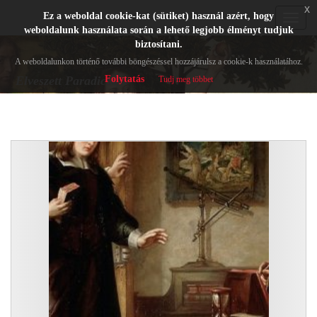
x
Ez a weboldal cookie-kat (sütiket) használ azért, hogy
Toggle
weboldalunk használata során a lehető legjobb élményt tudjuk
navigat
biztosítani.
A weboldalunkon történő további böngészéssel hozzájárulsz a cookie-k használatához.
Folytatás
Elveszett Paradicsom
Tudj meg többet