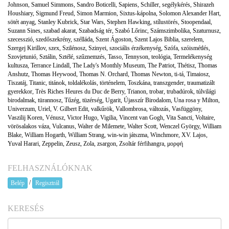
Johnson
,
Samuel Simmons
,
Sandro Boticelli
,
Sapiens
,
Schiller
,
segélykérés
,
Shirazeh
Houshiary
,
Sigmund Freud
,
Simon Marmion
,
Sixtus-kápolna
,
Solomon Alexander Hart
,
sötét anyag
,
Stanley Kubrick
,
Star Wars
,
Stephen Hawking
,
stílustörés
,
Stoopendaal
,
Suzann Sines
,
szabad akarat
,
Szabadság tér
,
Szabó Lőrinc
,
Számszimbolika
,
Szaturnusz
,
szecesszió
,
szedőszekrény
,
szélláda
,
Szent Ágoston
,
Szent Lajos Biblia
,
szerelem
,
Szergej Kirillov
,
szex
,
Szilénosz
,
Szinyei
,
szociális érzékenység
,
Szófa
,
szóismétlés
,
Szovjetunió
,
Sztálin
,
Sztélé
,
szűznemzés
,
Tasso
,
Tennyson
,
teológia
,
Termelékenység
kultusza
,
Terrance Lindall
,
The Lady's Monthly Museum
,
The Patriot
,
Thétisz
,
Thomas
Anshutz
,
Thomas Heywood
,
Thomas N. Orchard
,
Thomas Newton
,
ti-tá
,
Timaiosz
,
Tiszatáj
,
Titanic
,
titánok
,
toldalékolás
,
történelem
,
Toszkána
,
transzgender
,
traumatizált
gyerekkor
,
Très Riches Heures du Duc de Berry
,
Trianon
,
trobar
,
trubadúrok
,
túlvilági
birodalmak
,
türannosz
,
Tűzég
,
tüzérség
,
Ugarit
,
Újasszír Birodalom
,
Una rosa y Milton
,
Univerzum
,
Uriel
,
V. Gilbert Edit
,
valkűrök
,
Vallombrosa
,
változás
,
Vasfüggöny
,
Vaszilij Koren
,
Vénusz
,
Victor Hugo
,
Vigilia
,
Vincent van Gogh
,
Vita Sancti
,
Voltaire
,
vörösalakos váza
,
Vulcanus
,
Walter de Milemete
,
Walter Scott
,
Wenczel György
,
William
Blake
,
William Hogarth
,
William Strang
,
win-win játszma
,
Winchmore
,
XV. Lajos
,
Yuval Harari
,
Zeppelin
,
Zeusz
,
Zola
,
zsargon
,
Zsoltár férfihangra
,
μορφή
FELHASZNÁLÓKNAK
/
Belép
Regisztrál
KERESÉS