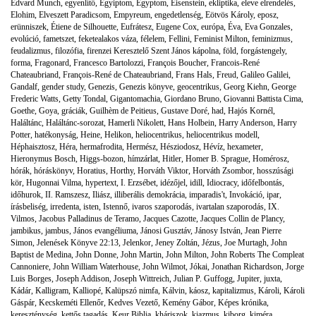
Edvard Munch
,
egyenlítő
,
Egyiptom
,
Egyptom
,
Eisenstein
,
ekliptika
,
eleve elrendelés
,
Elohim
,
Elveszett Paradicsom
,
Empyreum
,
engedetlenség
,
Eötvös Károly
,
eposz
,
erünniszek
,
Étiene de Silhouette
,
Eufrátesz
,
Eugene Cox
,
európa
,
Éva
,
Eva Gonzales
,
evolúció
,
fametszet
,
feketealakos váza
,
félelem
,
Fellini
,
Feminist Milton
,
feminizmus
,
feudalizmus
,
filozófia
,
firenzei Keresztelő Szent János kápolna
,
föld
,
forgástengely
,
forma
,
Fragonard
,
Francesco Bartolozzi
,
François Boucher
,
Francois-René
Chateaubriand
,
François-René de Chateaubriand
,
Frans Hals
,
Freud
,
Galileo Galilei
,
Gandalf
,
gender study
,
Genezis
,
Genezis könyve
,
geocentrikus
,
Georg Kiehn
,
George
Frederic Watts
,
Getty Tondal
,
Gigantomachia
,
Giordano Bruno
,
Giovanni Battista Cima
,
Goethe
,
Goya
,
gráciák
,
Guilhèm de Peitieus
,
Gustave Doré
,
had
,
Hajós Kornél
,
Haláltánc
,
Haláltánc-sorozat
,
Hamerli Nikolett
,
Hans Holbein
,
Harry Anderson
,
Harry
Potter
,
hatékonyság
,
Heine
,
Helikon
,
heliocentrikus
,
heliocentrikus modell
,
Héphaisztosz
,
Héra
,
hermafrodita
,
Hermész
,
Hésziodosz
,
Hévíz
,
hexameter
,
Hieronymus Bosch
,
Higgs-bozon
,
hímzárlat
,
Hitler
,
Homer B. Sprague
,
Homérosz
,
hórák
,
hóráskönyv
,
Horatius
,
Horthy
,
Horváth Viktor
,
Horváth Zsombor
,
hosszúsági
kör
,
Hugonnai Vilma
,
hypertext
,
I. Erzsébet
,
idézőjel
,
idill
,
Idiocracy
,
időfelbontás
,
időhurok
,
II. Ramszesz
,
Iliász
,
illiberális demokrácia
,
imparadis't
,
Invokáció
,
ipar
,
írásbeliség
,
irredenta
,
isten
,
Istennő
,
ivaros szaporodás
,
ivartalan szaporodás
,
IX.
Vilmos
,
Jacobus Palladinus de Teramo
,
Jacques Cazotte
,
Jacques Collin de Plancy
,
jambikus
,
jambus
,
János evangéliuma
,
Jánosi Gusztáv
,
Jánosy István
,
Jean Pierre
Simon
,
Jelenések Könyve 22:13
,
Jelenkor
,
Jeney Zoltán
,
Jézus
,
Joe Murtagh
,
John
Baptist de Medina
,
John Donne
,
John Martin
,
John Milton
,
John Roberts The Compleat
Cannoniere
,
John William Waterhouse
,
John Wilmot
,
Jókai
,
Jonathan Richardson
,
Jorge
Luis Borges
,
Joseph Addison
,
Joseph Wittreich
,
Julian P. Guffogg
,
Jupiter
,
juxta
,
Kádár
,
Kalligram
,
Kalliopé
,
Kalüpszó nimfa
,
Kálvin
,
káosz
,
kapitalizmus
,
Károli
,
Károli
Gáspár
,
Kecskeméti Ellenőr
,
Kedves Vezető
,
Kemény Gábor
,
Képes krónika
,
kereszténység
,
kettős tagadás
,
Keur Biblia
,
kháriszok
,
kiazmus
,
kiborg
,
kiméra
,