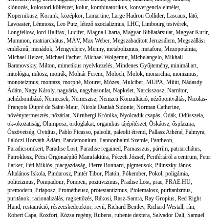
klónozás
,
kolostori költészet
,
kolur
,
kombinatorikus
,
konvergencia-elmélet
,
Kopernikusz
,
Korunk
,
középkor
,
Lamartine
,
Large Hadron Collider
,
Lascaux
,
látó
,
Lavoasier
,
Lémnosz
,
Leo Putz
,
létező szocializmus
,
LHC
,
Limbourg testvérek
,
Longfellow
,
lord Halifax
,
Lucifer
,
Magna Charta
,
Magyar Bibliatársulat
,
Magyar Kurír
,
Mammon
,
matriarchátus
,
MÁV
,
Max Weber
,
Megszabadított Jeruzsálem
,
Megszállási
emlékmű
,
menádok
,
Mengyelejev
,
Menny
,
metabolizmus
,
metafora
,
Mezopotámia
,
Michael Heizer
,
Michael Pacher
,
Michael Wolgemut
,
Michelangelo
,
Mikhail
Baranovskiy
,
Milton
,
mimetikus nyelvkezelés
,
Mindenes Gyűjtemény
,
minimál art
,
mitológia
,
mítosz
,
moirák
,
Molnár Ferenc
,
Moloch
,
Molok
,
monarchia
,
monizmus
,
monoteizmus
,
montázs
,
morphé
,
Mouret
,
Mózes
,
Mulciber
,
MÜPA
,
Műút
,
Nádasdy
Ádám
,
Nagy Károly
,
nagyária
,
nagyhasonlat
,
Napkelet
,
Narcisszosz
,
Narrátor
,
nehézbombázó
,
Nemecsek
,
Nemeszisz
,
Nemzeti Konzultáció
,
nézőpontváltás
,
Nicolas-
François Dupré de Saint-Maur
,
Nicole Daniah Sidonie
,
Norman Catherine
,
növénytermesztés
,
nőzárlat
,
Nürnbergi Krónika
,
Nyolcadik csapás
,
Ódák
,
Odüsszeia
,
ok-okozatiság
,
Olümposz
,
ördöglakat
,
organikus tájépítészet
,
Őskáosz
,
ősplazma
,
Ószövetség
,
Ovidius
,
Pablo Picasso
,
paleolit
,
paleolit étrend
,
Pallasz Athéné
,
Palmyra
,
Pálóczi Horváth Ádám
,
Pandemonium
,
Pannonhalmi Szemle
,
Pantheon
,
Paradicsomkert
,
Paradise Lost
,
Paradise regained
,
Parnasszus
,
párrím
,
patriarchátus
,
Patroklosz
,
Pécsi Orgonaépítő Manufaktúra
,
Péczeli József
,
Perifériáról a centrum
,
Peter
Parker
,
Péti Miklós
,
piacgazdaság
,
Pierre Bonnard
,
pigmeusok
,
Pilinszky János
Általános Iskola
,
Pindarosz
,
Pintér Tibor
,
Platón
,
Pókember
,
Pokol
,
poligámia
,
politeizmus
,
Pompadour
,
Pompeii
,
pozitivizmus
,
Pradise Lost
,
prae
,
PRAE.HU
,
premodern
,
Priaposz
,
Prométheusz
,
protestantizmus
,
Ptolemaiosz
,
puritanizmus
,
puritánok
,
racionalizálás
,
ragkettőzés
,
Rákosi
,
Rasz-Samra
,
Ray Gropius
,
Red Right
Hand
,
restauráció
,
részecskedetektor
,
revű
,
Richard Bentley
,
Richard Westall
,
rím
,
Robert Capa
,
Roxfort
,
Rózsa regény
,
Rubens
,
rubente dextera
,
Salvador Dali
,
Samuel