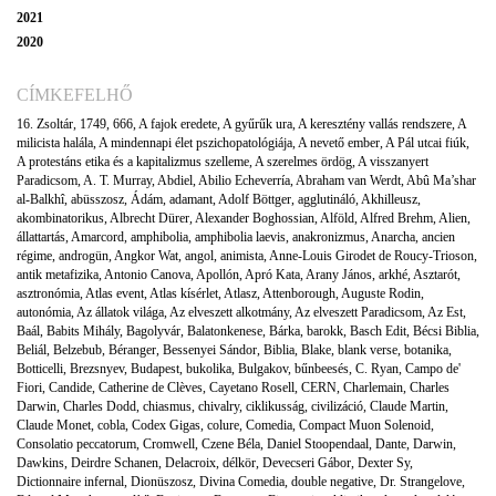
2021
2020
CÍMKEFELHŐ
16. Zsoltár
,
1749
,
666
,
A fajok eredete
,
A gyűrűk ura
,
A keresztény vallás rendszere
,
A
milicista halála
,
A mindennapi élet pszichopatológiája
,
A nevető ember
,
A Pál utcai fiúk
,
A protestáns etika és a kapitalizmus szelleme
,
A szerelmes ördög
,
A visszanyert
Paradicsom
,
A. T. Murray
,
Abdiel
,
Abilio Echeverría
,
Abraham van Werdt
,
Abû Ma’shar
al-Balkhî
,
abüsszosz
,
Ádám
,
adamant
,
Adolf Böttger
,
agglutináló
,
Akhilleusz
,
akombinatorikus
,
Albrecht Dürer
,
Alexander Boghossian
,
Alföld
,
Alfred Brehm
,
Alien
,
állattartás
,
Amarcord
,
amphibolia
,
amphibolia laevis
,
anakronizmus
,
Anarcha
,
ancien
régime
,
androgün
,
Angkor Wat
,
angol
,
animista
,
Anne-Louis Girodet de Roucy-Trioson
,
antik metafizika
,
Antonio Canova
,
Apollón
,
Apró Kata
,
Arany János
,
arkhé
,
Asztarót
,
asztronómia
,
Atlas event
,
Atlas kísérlet
,
Atlasz
,
Attenborough
,
Auguste Rodin
,
autonómia
,
Az állatok világa
,
Az elveszett alkotmány
,
Az elveszett Paradicsom
,
Az Est
,
Baál
,
Babits Mihály
,
Bagolyvár
,
Balatonkenese
,
Bárka
,
barokk
,
Basch Edit
,
Bécsi Biblia
,
Beliál
,
Belzebub
,
Béranger
,
Bessenyei Sándor
,
Biblia
,
Blake
,
blank verse
,
botanika
,
Botticelli
,
Brezsnyev
,
Budapest
,
bukolika
,
Bulgakov
,
bűnbeesés
,
C. Ryan
,
Campo de'
Fiori
,
Candide
,
Catherine de Clèves
,
Cayetano Rosell
,
CERN
,
Charlemain
,
Charles
Darwin
,
Charles Dodd
,
chiasmus
,
chivalry
,
ciklikusság
,
civilizáció
,
Claude Martin
,
Claude Monet
,
cobla
,
Codex Gigas
,
colure
,
Comedia
,
Compact Muon Solenoid
,
Consolatio peccatorum
,
Cromwell
,
Czene Béla
,
Daniel Stoopendaal
,
Dante
,
Darwin
,
Dawkins
,
Deirdre Schanen
,
Delacroix
,
délkör
,
Devecseri Gábor
,
Dexter Sy
,
Dictionnaire infernal
,
Dionüszosz
,
Divina Comedia
,
double negative
,
Dr. Strangelove
,