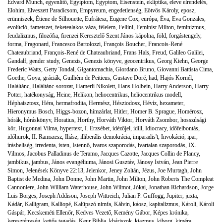
Edvard Munch
,
egyenlítő
,
Egyiptom
,
Egyptom
,
Eisenstein
,
ekliptika
,
eleve elrendelés
,
Elohim
,
Elveszett Paradicsom
,
Empyreum
,
engedetlenség
,
Eötvös Károly
,
eposz
,
erünniszek
,
Étiene de Silhouette
,
Eufrátesz
,
Eugene Cox
,
európa
,
Éva
,
Eva Gonzales
,
evolúció
,
fametszet
,
feketealakos váza
,
félelem
,
Fellini
,
Feminist Milton
,
feminizmus
,
feudalizmus
,
filozófia
,
firenzei Keresztelő Szent János kápolna
,
föld
,
forgástengely
,
forma
,
Fragonard
,
Francesco Bartolozzi
,
François Boucher
,
Francois-René
Chateaubriand
,
François-René de Chateaubriand
,
Frans Hals
,
Freud
,
Galileo Galilei
,
Gandalf
,
gender study
,
Genezis
,
Genezis könyve
,
geocentrikus
,
Georg Kiehn
,
George
Frederic Watts
,
Getty Tondal
,
Gigantomachia
,
Giordano Bruno
,
Giovanni Battista Cima
,
Goethe
,
Goya
,
gráciák
,
Guilhèm de Peitieus
,
Gustave Doré
,
had
,
Hajós Kornél
,
Haláltánc
,
Haláltánc-sorozat
,
Hamerli Nikolett
,
Hans Holbein
,
Harry Anderson
,
Harry
Potter
,
hatékonyság
,
Heine
,
Helikon
,
heliocentrikus
,
heliocentrikus modell
,
Héphaisztosz
,
Héra
,
hermafrodita
,
Hermész
,
Hésziodosz
,
Hévíz
,
hexameter
,
Hieronymus Bosch
,
Higgs-bozon
,
hímzárlat
,
Hitler
,
Homer B. Sprague
,
Homérosz
,
hórák
,
hóráskönyv
,
Horatius
,
Horthy
,
Horváth Viktor
,
Horváth Zsombor
,
hosszúsági
kör
,
Hugonnai Vilma
,
hypertext
,
I. Erzsébet
,
idézőjel
,
idill
,
Idiocracy
,
időfelbontás
,
időhurok
,
II. Ramszesz
,
Iliász
,
illiberális demokrácia
,
imparadis't
,
Invokáció
,
ipar
,
írásbeliség
,
irredenta
,
isten
,
Istennő
,
ivaros szaporodás
,
ivartalan szaporodás
,
IX.
Vilmos
,
Jacobus Palladinus de Teramo
,
Jacques Cazotte
,
Jacques Collin de Plancy
,
jambikus
,
jambus
,
János evangéliuma
,
Jánosi Gusztáv
,
Jánosy István
,
Jean Pierre
Simon
,
Jelenések Könyve 22:13
,
Jelenkor
,
Jeney Zoltán
,
Jézus
,
Joe Murtagh
,
John
Baptist de Medina
,
John Donne
,
John Martin
,
John Milton
,
John Roberts The Compleat
Cannoniere
,
John William Waterhouse
,
John Wilmot
,
Jókai
,
Jonathan Richardson
,
Jorge
Luis Borges
,
Joseph Addison
,
Joseph Wittreich
,
Julian P. Guffogg
,
Jupiter
,
juxta
,
Kádár
,
Kalligram
,
Kalliopé
,
Kalüpszó nimfa
,
Kálvin
,
káosz
,
kapitalizmus
,
Károli
,
Károli
Gáspár
,
Kecskeméti Ellenőr
,
Kedves Vezető
,
Kemény Gábor
,
Képes krónika
,
kereszténység
,
kettős tagadás
,
Keur Biblia
,
kháriszok
,
kiazmus
,
kiborg
,
kiméra
,