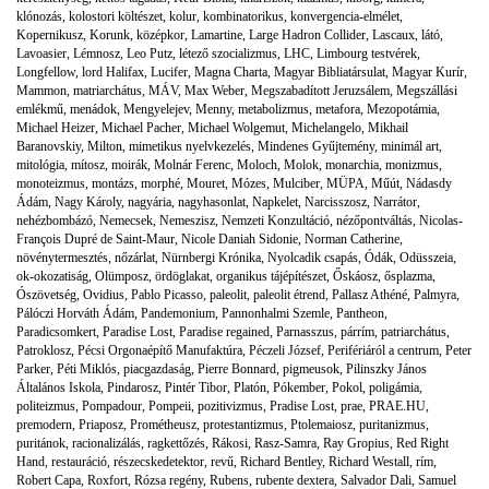
klónozás
,
kolostori költészet
,
kolur
,
kombinatorikus
,
konvergencia-elmélet
,
Kopernikusz
,
Korunk
,
középkor
,
Lamartine
,
Large Hadron Collider
,
Lascaux
,
látó
,
Lavoasier
,
Lémnosz
,
Leo Putz
,
létező szocializmus
,
LHC
,
Limbourg testvérek
,
Longfellow
,
lord Halifax
,
Lucifer
,
Magna Charta
,
Magyar Bibliatársulat
,
Magyar Kurír
,
Mammon
,
matriarchátus
,
MÁV
,
Max Weber
,
Megszabadított Jeruzsálem
,
Megszállási
emlékmű
,
menádok
,
Mengyelejev
,
Menny
,
metabolizmus
,
metafora
,
Mezopotámia
,
Michael Heizer
,
Michael Pacher
,
Michael Wolgemut
,
Michelangelo
,
Mikhail
Baranovskiy
,
Milton
,
mimetikus nyelvkezelés
,
Mindenes Gyűjtemény
,
minimál art
,
mitológia
,
mítosz
,
moirák
,
Molnár Ferenc
,
Moloch
,
Molok
,
monarchia
,
monizmus
,
monoteizmus
,
montázs
,
morphé
,
Mouret
,
Mózes
,
Mulciber
,
MÜPA
,
Műút
,
Nádasdy
Ádám
,
Nagy Károly
,
nagyária
,
nagyhasonlat
,
Napkelet
,
Narcisszosz
,
Narrátor
,
nehézbombázó
,
Nemecsek
,
Nemeszisz
,
Nemzeti Konzultáció
,
nézőpontváltás
,
Nicolas-
François Dupré de Saint-Maur
,
Nicole Daniah Sidonie
,
Norman Catherine
,
növénytermesztés
,
nőzárlat
,
Nürnbergi Krónika
,
Nyolcadik csapás
,
Ódák
,
Odüsszeia
,
ok-okozatiság
,
Olümposz
,
ördöglakat
,
organikus tájépítészet
,
Őskáosz
,
ősplazma
,
Ószövetség
,
Ovidius
,
Pablo Picasso
,
paleolit
,
paleolit étrend
,
Pallasz Athéné
,
Palmyra
,
Pálóczi Horváth Ádám
,
Pandemonium
,
Pannonhalmi Szemle
,
Pantheon
,
Paradicsomkert
,
Paradise Lost
,
Paradise regained
,
Parnasszus
,
párrím
,
patriarchátus
,
Patroklosz
,
Pécsi Orgonaépítő Manufaktúra
,
Péczeli József
,
Perifériáról a centrum
,
Peter
Parker
,
Péti Miklós
,
piacgazdaság
,
Pierre Bonnard
,
pigmeusok
,
Pilinszky János
Általános Iskola
,
Pindarosz
,
Pintér Tibor
,
Platón
,
Pókember
,
Pokol
,
poligámia
,
politeizmus
,
Pompadour
,
Pompeii
,
pozitivizmus
,
Pradise Lost
,
prae
,
PRAE.HU
,
premodern
,
Priaposz
,
Prométheusz
,
protestantizmus
,
Ptolemaiosz
,
puritanizmus
,
puritánok
,
racionalizálás
,
ragkettőzés
,
Rákosi
,
Rasz-Samra
,
Ray Gropius
,
Red Right
Hand
,
restauráció
,
részecskedetektor
,
revű
,
Richard Bentley
,
Richard Westall
,
rím
,
Robert Capa
,
Roxfort
,
Rózsa regény
,
Rubens
,
rubente dextera
,
Salvador Dali
,
Samuel