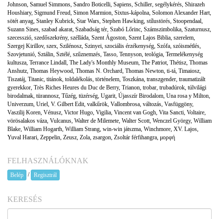
Johnson
,
Samuel Simmons
,
Sandro Boticelli
,
Sapiens
,
Schiller
,
segélykérés
,
Shirazeh
Houshiary
,
Sigmund Freud
,
Simon Marmion
,
Sixtus-kápolna
,
Solomon Alexander Hart
,
sötét anyag
,
Stanley Kubrick
,
Star Wars
,
Stephen Hawking
,
stílustörés
,
Stoopendaal
,
Suzann Sines
,
szabad akarat
,
Szabadság tér
,
Szabó Lőrinc
,
Számszimbolika
,
Szaturnusz
,
szecesszió
,
szedőszekrény
,
szélláda
,
Szent Ágoston
,
Szent Lajos Biblia
,
szerelem
,
Szergej Kirillov
,
szex
,
Szilénosz
,
Szinyei
,
szociális érzékenység
,
Szófa
,
szóismétlés
,
Szovjetunió
,
Sztálin
,
Sztélé
,
szűznemzés
,
Tasso
,
Tennyson
,
teológia
,
Termelékenység
kultusza
,
Terrance Lindall
,
The Lady's Monthly Museum
,
The Patriot
,
Thétisz
,
Thomas
Anshutz
,
Thomas Heywood
,
Thomas N. Orchard
,
Thomas Newton
,
ti-tá
,
Timaiosz
,
Tiszatáj
,
Titanic
,
titánok
,
toldalékolás
,
történelem
,
Toszkána
,
transzgender
,
traumatizált
gyerekkor
,
Très Riches Heures du Duc de Berry
,
Trianon
,
trobar
,
trubadúrok
,
túlvilági
birodalmak
,
türannosz
,
Tűzég
,
tüzérség
,
Ugarit
,
Újasszír Birodalom
,
Una rosa y Milton
,
Univerzum
,
Uriel
,
V. Gilbert Edit
,
valkűrök
,
Vallombrosa
,
változás
,
Vasfüggöny
,
Vaszilij Koren
,
Vénusz
,
Victor Hugo
,
Vigilia
,
Vincent van Gogh
,
Vita Sancti
,
Voltaire
,
vörösalakos váza
,
Vulcanus
,
Walter de Milemete
,
Walter Scott
,
Wenczel György
,
William
Blake
,
William Hogarth
,
William Strang
,
win-win játszma
,
Winchmore
,
XV. Lajos
,
Yuval Harari
,
Zeppelin
,
Zeusz
,
Zola
,
zsargon
,
Zsoltár férfihangra
,
μορφή
FELHASZNÁLÓKNAK
/
Belép
Regisztrál
KERESÉS