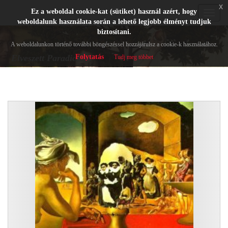
x
Ez a weboldal cookie-kat (sütiket) használ azért, hogy
Toggle
weboldalunk használata során a lehető legjobb élményt tudjuk
navigat
biztosítani.
A weboldalunkon történő további böngészéssel hozzájárulsz a cookie-k használatához.
Folytatás
Elveszett Paradicsom
Tudj meg többet