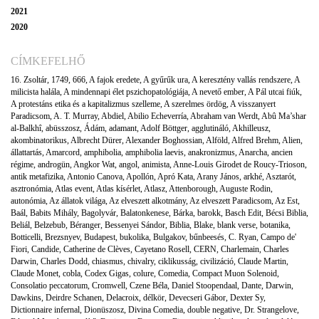
2021
2020
CÍMKEFELHŐ
16. Zsoltár
,
1749
,
666
,
A fajok eredete
,
A gyűrűk ura
,
A keresztény vallás rendszere
,
A
milicista halála
,
A mindennapi élet pszichopatológiája
,
A nevető ember
,
A Pál utcai fiúk
,
A protestáns etika és a kapitalizmus szelleme
,
A szerelmes ördög
,
A visszanyert
Paradicsom
,
A. T. Murray
,
Abdiel
,
Abilio Echeverría
,
Abraham van Werdt
,
Abû Ma’shar
al-Balkhî
,
abüsszosz
,
Ádám
,
adamant
,
Adolf Böttger
,
agglutináló
,
Akhilleusz
,
akombinatorikus
,
Albrecht Dürer
,
Alexander Boghossian
,
Alföld
,
Alfred Brehm
,
Alien
,
állattartás
,
Amarcord
,
amphibolia
,
amphibolia laevis
,
anakronizmus
,
Anarcha
,
ancien
régime
,
androgün
,
Angkor Wat
,
angol
,
animista
,
Anne-Louis Girodet de Roucy-Trioson
,
antik metafizika
,
Antonio Canova
,
Apollón
,
Apró Kata
,
Arany János
,
arkhé
,
Asztarót
,
asztronómia
,
Atlas event
,
Atlas kísérlet
,
Atlasz
,
Attenborough
,
Auguste Rodin
,
autonómia
,
Az állatok világa
,
Az elveszett alkotmány
,
Az elveszett Paradicsom
,
Az Est
,
Baál
,
Babits Mihály
,
Bagolyvár
,
Balatonkenese
,
Bárka
,
barokk
,
Basch Edit
,
Bécsi Biblia
,
Beliál
,
Belzebub
,
Béranger
,
Bessenyei Sándor
,
Biblia
,
Blake
,
blank verse
,
botanika
,
Botticelli
,
Brezsnyev
,
Budapest
,
bukolika
,
Bulgakov
,
bűnbeesés
,
C. Ryan
,
Campo de'
Fiori
,
Candide
,
Catherine de Clèves
,
Cayetano Rosell
,
CERN
,
Charlemain
,
Charles
Darwin
,
Charles Dodd
,
chiasmus
,
chivalry
,
ciklikusság
,
civilizáció
,
Claude Martin
,
Claude Monet
,
cobla
,
Codex Gigas
,
colure
,
Comedia
,
Compact Muon Solenoid
,
Consolatio peccatorum
,
Cromwell
,
Czene Béla
,
Daniel Stoopendaal
,
Dante
,
Darwin
,
Dawkins
,
Deirdre Schanen
,
Delacroix
,
délkör
,
Devecseri Gábor
,
Dexter Sy
,
Dictionnaire infernal
,
Dionüszosz
,
Divina Comedia
,
double negative
,
Dr. Strangelove
,