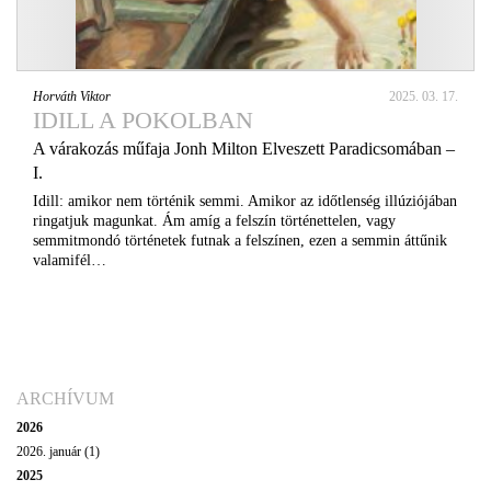
Horváth Viktor
2025. 03. 17.
IDILL A POKOLBAN
A várakozás műfaja Jonh Milton Elveszett Paradicsomában –
I.
Idill: amikor nem történik semmi. Amikor az időtlenség illúziójában
ringatjuk magunkat. Ám amíg a felszín történettelen, vagy
semmitmondó történetek futnak a felszínen, ezen a semmin áttűnik
valamifél…
ARCHÍVUM
2026
2026. január (1)
2025