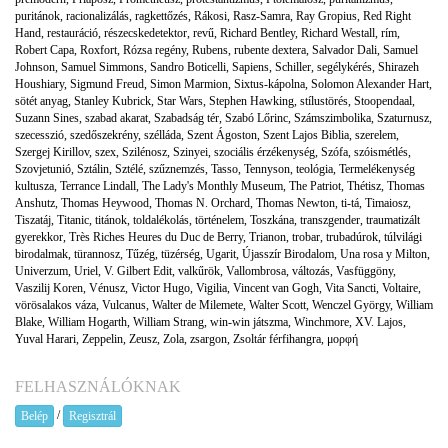
puritánok
,
racionalizálás
,
ragkettőzés
,
Rákosi
,
Rasz-Samra
,
Ray Gropius
,
Red Right
Hand
,
restauráció
,
részecskedetektor
,
revű
,
Richard Bentley
,
Richard Westall
,
rím
,
Robert Capa
,
Roxfort
,
Rózsa regény
,
Rubens
,
rubente dextera
,
Salvador Dali
,
Samuel
Johnson
,
Samuel Simmons
,
Sandro Boticelli
,
Sapiens
,
Schiller
,
segélykérés
,
Shirazeh
Houshiary
,
Sigmund Freud
,
Simon Marmion
,
Sixtus-kápolna
,
Solomon Alexander Hart
,
sötét anyag
,
Stanley Kubrick
,
Star Wars
,
Stephen Hawking
,
stílustörés
,
Stoopendaal
,
Suzann Sines
,
szabad akarat
,
Szabadság tér
,
Szabó Lőrinc
,
Számszimbolika
,
Szaturnusz
,
szecesszió
,
szedőszekrény
,
szélláda
,
Szent Ágoston
,
Szent Lajos Biblia
,
szerelem
,
Szergej Kirillov
,
szex
,
Szilénosz
,
Szinyei
,
szociális érzékenység
,
Szófa
,
szóismétlés
,
Szovjetunió
,
Sztálin
,
Sztélé
,
szűznemzés
,
Tasso
,
Tennyson
,
teológia
,
Termelékenység
kultusza
,
Terrance Lindall
,
The Lady's Monthly Museum
,
The Patriot
,
Thétisz
,
Thomas
Anshutz
,
Thomas Heywood
,
Thomas N. Orchard
,
Thomas Newton
,
ti-tá
,
Timaiosz
,
Tiszatáj
,
Titanic
,
titánok
,
toldalékolás
,
történelem
,
Toszkána
,
transzgender
,
traumatizált
gyerekkor
,
Très Riches Heures du Duc de Berry
,
Trianon
,
trobar
,
trubadúrok
,
túlvilági
birodalmak
,
türannosz
,
Tűzég
,
tüzérség
,
Ugarit
,
Újasszír Birodalom
,
Una rosa y Milton
,
Univerzum
,
Uriel
,
V. Gilbert Edit
,
valkűrök
,
Vallombrosa
,
változás
,
Vasfüggöny
,
Vaszilij Koren
,
Vénusz
,
Victor Hugo
,
Vigilia
,
Vincent van Gogh
,
Vita Sancti
,
Voltaire
,
vörösalakos váza
,
Vulcanus
,
Walter de Milemete
,
Walter Scott
,
Wenczel György
,
William
Blake
,
William Hogarth
,
William Strang
,
win-win játszma
,
Winchmore
,
XV. Lajos
,
Yuval Harari
,
Zeppelin
,
Zeusz
,
Zola
,
zsargon
,
Zsoltár férfihangra
,
μορφή
FELHASZNÁLÓKNAK
/
Belép
Regisztrál