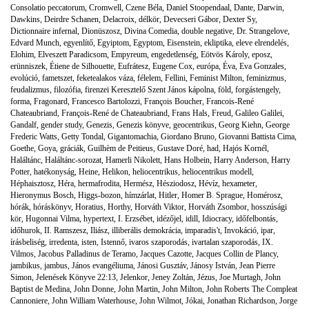
Consolatio peccatorum
,
Cromwell
,
Czene Béla
,
Daniel Stoopendaal
,
Dante
,
Darwin
,
Dawkins
,
Deirdre Schanen
,
Delacroix
,
délkör
,
Devecseri Gábor
,
Dexter Sy
,
Dictionnaire infernal
,
Dionüszosz
,
Divina Comedia
,
double negative
,
Dr. Strangelove
,
Edvard Munch
,
egyenlítő
,
Egyiptom
,
Egyptom
,
Eisenstein
,
ekliptika
,
eleve elrendelés
,
Elohim
,
Elveszett Paradicsom
,
Empyreum
,
engedetlenség
,
Eötvös Károly
,
eposz
,
erünniszek
,
Étiene de Silhouette
,
Eufrátesz
,
Eugene Cox
,
európa
,
Éva
,
Eva Gonzales
,
evolúció
,
fametszet
,
feketealakos váza
,
félelem
,
Fellini
,
Feminist Milton
,
feminizmus
,
feudalizmus
,
filozófia
,
firenzei Keresztelő Szent János kápolna
,
föld
,
forgástengely
,
forma
,
Fragonard
,
Francesco Bartolozzi
,
François Boucher
,
Francois-René
Chateaubriand
,
François-René de Chateaubriand
,
Frans Hals
,
Freud
,
Galileo Galilei
,
Gandalf
,
gender study
,
Genezis
,
Genezis könyve
,
geocentrikus
,
Georg Kiehn
,
George
Frederic Watts
,
Getty Tondal
,
Gigantomachia
,
Giordano Bruno
,
Giovanni Battista Cima
,
Goethe
,
Goya
,
gráciák
,
Guilhèm de Peitieus
,
Gustave Doré
,
had
,
Hajós Kornél
,
Haláltánc
,
Haláltánc-sorozat
,
Hamerli Nikolett
,
Hans Holbein
,
Harry Anderson
,
Harry
Potter
,
hatékonyság
,
Heine
,
Helikon
,
heliocentrikus
,
heliocentrikus modell
,
Héphaisztosz
,
Héra
,
hermafrodita
,
Hermész
,
Hésziodosz
,
Hévíz
,
hexameter
,
Hieronymus Bosch
,
Higgs-bozon
,
hímzárlat
,
Hitler
,
Homer B. Sprague
,
Homérosz
,
hórák
,
hóráskönyv
,
Horatius
,
Horthy
,
Horváth Viktor
,
Horváth Zsombor
,
hosszúsági
kör
,
Hugonnai Vilma
,
hypertext
,
I. Erzsébet
,
idézőjel
,
idill
,
Idiocracy
,
időfelbontás
,
időhurok
,
II. Ramszesz
,
Iliász
,
illiberális demokrácia
,
imparadis't
,
Invokáció
,
ipar
,
írásbeliség
,
irredenta
,
isten
,
Istennő
,
ivaros szaporodás
,
ivartalan szaporodás
,
IX.
Vilmos
,
Jacobus Palladinus de Teramo
,
Jacques Cazotte
,
Jacques Collin de Plancy
,
jambikus
,
jambus
,
János evangéliuma
,
Jánosi Gusztáv
,
Jánosy István
,
Jean Pierre
Simon
,
Jelenések Könyve 22:13
,
Jelenkor
,
Jeney Zoltán
,
Jézus
,
Joe Murtagh
,
John
Baptist de Medina
,
John Donne
,
John Martin
,
John Milton
,
John Roberts The Compleat
Cannoniere
,
John William Waterhouse
,
John Wilmot
,
Jókai
,
Jonathan Richardson
,
Jorge