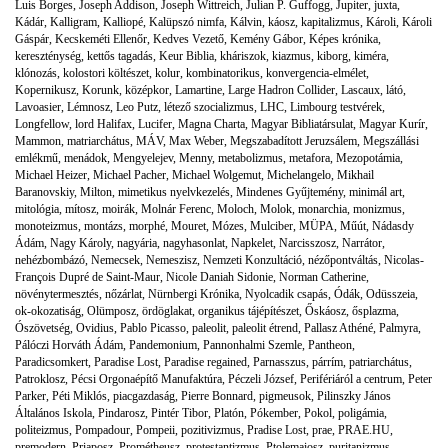
Luis Borges
,
Joseph Addison
,
Joseph Wittreich
,
Julian P. Guffogg
,
Jupiter
,
juxta
,
Kádár
,
Kalligram
,
Kalliopé
,
Kalüpszó nimfa
,
Kálvin
,
káosz
,
kapitalizmus
,
Károli
,
Károli
Gáspár
,
Kecskeméti Ellenőr
,
Kedves Vezető
,
Kemény Gábor
,
Képes krónika
,
kereszténység
,
kettős tagadás
,
Keur Biblia
,
kháriszok
,
kiazmus
,
kiborg
,
kiméra
,
klónozás
,
kolostori költészet
,
kolur
,
kombinatorikus
,
konvergencia-elmélet
,
Kopernikusz
,
Korunk
,
középkor
,
Lamartine
,
Large Hadron Collider
,
Lascaux
,
látó
,
Lavoasier
,
Lémnosz
,
Leo Putz
,
létező szocializmus
,
LHC
,
Limbourg testvérek
,
Longfellow
,
lord Halifax
,
Lucifer
,
Magna Charta
,
Magyar Bibliatársulat
,
Magyar Kurír
,
Mammon
,
matriarchátus
,
MÁV
,
Max Weber
,
Megszabadított Jeruzsálem
,
Megszállási
emlékmű
,
menádok
,
Mengyelejev
,
Menny
,
metabolizmus
,
metafora
,
Mezopotámia
,
Michael Heizer
,
Michael Pacher
,
Michael Wolgemut
,
Michelangelo
,
Mikhail
Baranovskiy
,
Milton
,
mimetikus nyelvkezelés
,
Mindenes Gyűjtemény
,
minimál art
,
mitológia
,
mítosz
,
moirák
,
Molnár Ferenc
,
Moloch
,
Molok
,
monarchia
,
monizmus
,
monoteizmus
,
montázs
,
morphé
,
Mouret
,
Mózes
,
Mulciber
,
MÜPA
,
Műút
,
Nádasdy
Ádám
,
Nagy Károly
,
nagyária
,
nagyhasonlat
,
Napkelet
,
Narcisszosz
,
Narrátor
,
nehézbombázó
,
Nemecsek
,
Nemeszisz
,
Nemzeti Konzultáció
,
nézőpontváltás
,
Nicolas-
François Dupré de Saint-Maur
,
Nicole Daniah Sidonie
,
Norman Catherine
,
növénytermesztés
,
nőzárlat
,
Nürnbergi Krónika
,
Nyolcadik csapás
,
Ódák
,
Odüsszeia
,
ok-okozatiság
,
Olümposz
,
ördöglakat
,
organikus tájépítészet
,
Őskáosz
,
ősplazma
,
Ószövetség
,
Ovidius
,
Pablo Picasso
,
paleolit
,
paleolit étrend
,
Pallasz Athéné
,
Palmyra
,
Pálóczi Horváth Ádám
,
Pandemonium
,
Pannonhalmi Szemle
,
Pantheon
,
Paradicsomkert
,
Paradise Lost
,
Paradise regained
,
Parnasszus
,
párrím
,
patriarchátus
,
Patroklosz
,
Pécsi Orgonaépítő Manufaktúra
,
Péczeli József
,
Perifériáról a centrum
,
Peter
Parker
,
Péti Miklós
,
piacgazdaság
,
Pierre Bonnard
,
pigmeusok
,
Pilinszky János
Általános Iskola
,
Pindarosz
,
Pintér Tibor
,
Platón
,
Pókember
,
Pokol
,
poligámia
,
politeizmus
,
Pompadour
,
Pompeii
,
pozitivizmus
,
Pradise Lost
,
prae
,
PRAE.HU
,
premodern
,
Priaposz
,
Prométheusz
,
protestantizmus
,
Ptolemaiosz
,
puritanizmus
,