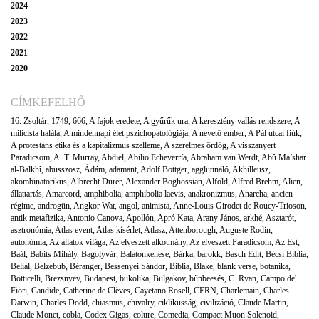
2024
2023
2022
2021
2020
CÍMKEFELHŐ
16. Zsoltár
,
1749
,
666
,
A fajok eredete
,
A gyűrűk ura
,
A keresztény vallás rendszere
,
A
milicista halála
,
A mindennapi élet pszichopatológiája
,
A nevető ember
,
A Pál utcai fiúk
,
A protestáns etika és a kapitalizmus szelleme
,
A szerelmes ördög
,
A visszanyert
Paradicsom
,
A. T. Murray
,
Abdiel
,
Abilio Echeverría
,
Abraham van Werdt
,
Abû Ma’shar
al-Balkhî
,
abüsszosz
,
Ádám
,
adamant
,
Adolf Böttger
,
agglutináló
,
Akhilleusz
,
akombinatorikus
,
Albrecht Dürer
,
Alexander Boghossian
,
Alföld
,
Alfred Brehm
,
Alien
,
állattartás
,
Amarcord
,
amphibolia
,
amphibolia laevis
,
anakronizmus
,
Anarcha
,
ancien
régime
,
androgün
,
Angkor Wat
,
angol
,
animista
,
Anne-Louis Girodet de Roucy-Trioson
,
antik metafizika
,
Antonio Canova
,
Apollón
,
Apró Kata
,
Arany János
,
arkhé
,
Asztarót
,
asztronómia
,
Atlas event
,
Atlas kísérlet
,
Atlasz
,
Attenborough
,
Auguste Rodin
,
autonómia
,
Az állatok világa
,
Az elveszett alkotmány
,
Az elveszett Paradicsom
,
Az Est
,
Baál
,
Babits Mihály
,
Bagolyvár
,
Balatonkenese
,
Bárka
,
barokk
,
Basch Edit
,
Bécsi Biblia
,
Beliál
,
Belzebub
,
Béranger
,
Bessenyei Sándor
,
Biblia
,
Blake
,
blank verse
,
botanika
,
Botticelli
,
Brezsnyev
,
Budapest
,
bukolika
,
Bulgakov
,
bűnbeesés
,
C. Ryan
,
Campo de'
Fiori
,
Candide
,
Catherine de Clèves
,
Cayetano Rosell
,
CERN
,
Charlemain
,
Charles
Darwin
,
Charles Dodd
,
chiasmus
,
chivalry
,
ciklikusság
,
civilizáció
,
Claude Martin
,
Claude Monet
,
cobla
,
Codex Gigas
,
colure
,
Comedia
,
Compact Muon Solenoid
,