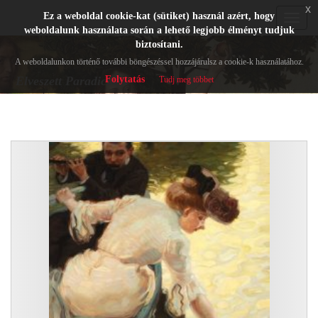
x
Ez a weboldal cookie-kat (sütiket) használ azért, hogy
Toggle
weboldalunk használata során a lehető legjobb élményt tudjuk
navigat
biztosítani.
A weboldalunkon történő további böngészéssel hozzájárulsz a cookie-k használatához.
Folytatás
Elveszett Paradicsom
Tudj meg többet