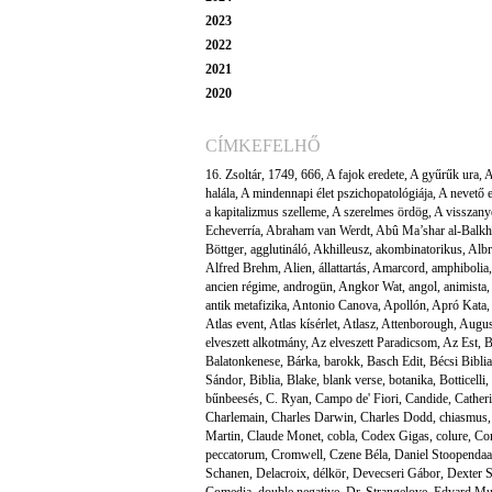
2023
2022
2021
2020
CÍMKEFELHŐ
16. Zsoltár
,
1749
,
666
,
A fajok eredete
,
A gyűrűk ura
,
A
halála
,
A mindennapi élet pszichopatológiája
,
A nevető 
a kapitalizmus szelleme
,
A szerelmes ördög
,
A visszany
Echeverría
,
Abraham van Werdt
,
Abû Ma’shar al-Balkh
Böttger
,
agglutináló
,
Akhilleusz
,
akombinatorikus
,
Albr
Alfred Brehm
,
Alien
,
állattartás
,
Amarcord
,
amphibolia
ancien régime
,
androgün
,
Angkor Wat
,
angol
,
animista
,
antik metafizika
,
Antonio Canova
,
Apollón
,
Apró Kata
,
Atlas event
,
Atlas kísérlet
,
Atlasz
,
Attenborough
,
Augus
elveszett alkotmány
,
Az elveszett Paradicsom
,
Az Est
,
B
Balatonkenese
,
Bárka
,
barokk
,
Basch Edit
,
Bécsi Biblia
Sándor
,
Biblia
,
Blake
,
blank verse
,
botanika
,
Botticelli
,
bűnbeesés
,
C. Ryan
,
Campo de' Fiori
,
Candide
,
Cather
Charlemain
,
Charles Darwin
,
Charles Dodd
,
chiasmus
Martin
,
Claude Monet
,
cobla
,
Codex Gigas
,
colure
,
Co
peccatorum
,
Cromwell
,
Czene Béla
,
Daniel Stoopendaa
Schanen
,
Delacroix
,
délkör
,
Devecseri Gábor
,
Dexter 
Comedia
,
double negative
,
Dr. Strangelove
,
Edvard M