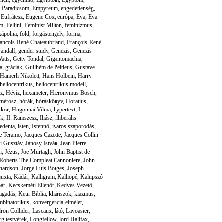
t Paradicsom
,
Empyreum
,
engedetlenség
,
,
Eufrátesz
,
Eugene Cox
,
európa
,
Éva
,
Eva
em
,
Fellini
,
Feminist Milton
,
feminizmus
,
 kápolna
,
föld
,
forgástengely
,
forma
,
ancois-René Chateaubriand
,
François-René
andalf
,
gender study
,
Genezis
,
Genezis
atts
,
Getty Tondal
,
Gigantomachia
,
a
,
gráciák
,
Guilhèm de Peitieus
,
Gustave
Hamerli Nikolett
,
Hans Holbein
,
Harry
heliocentrikus
,
heliocentrikus modell
,
sz
,
Hévíz
,
hexameter
,
Hieronymus Bosch
,
mérosz
,
hórák
,
hóráskönyv
,
Horatius
,
 kör
,
Hugonnai Vilma
,
hypertext
,
I.
ok
,
II. Ramszesz
,
Iliász
,
illiberális
redenta
,
isten
,
Istennő
,
ivaros szaporodás
,
de Teramo
,
Jacques Cazotte
,
Jacques Collin
i Gusztáv
,
Jánosy István
,
Jean Pierre
n
,
Jézus
,
Joe Murtagh
,
John Baptist de
Roberts The Compleat Cannoniere
,
John
chardson
,
Jorge Luis Borges
,
Joseph
juxta
,
Kádár
,
Kalligram
,
Kalliopé
,
Kalüpszó
pár
,
Kecskeméti Ellenőr
,
Kedves Vezető
,
tagadás
,
Keur Biblia
,
kháriszok
,
kiazmus
,
mbinatorikus
,
konvergencia-elmélet
,
ron Collider
,
Lascaux
,
látó
,
Lavoasier
,
g testvérek
,
Longfellow
,
lord Halifax
,