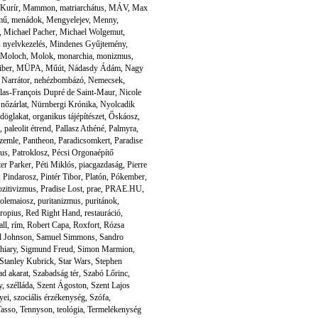
Kurír
,
Mammon
,
matriarchátus
,
MÁV
,
Max
mű
,
menádok
,
Mengyelejev
,
Menny
,
,
Michael Pacher
,
Michael Wolgemut
,
 nyelvkezelés
,
Mindenes Gyűjtemény
,
Moloch
,
Molok
,
monarchia
,
monizmus
,
iber
,
MÜPA
,
Műút
,
Nádasdy Ádám
,
Nagy
,
Narrátor
,
nehézbombázó
,
Nemecsek
,
las-François Dupré de Saint-Maur
,
Nicole
,
nőzárlat
,
Nürnbergi Krónika
,
Nyolcadik
döglakat
,
organikus tájépítészet
,
Őskáosz
,
,
paleolit étrend
,
Pallasz Athéné
,
Palmyra
,
zemle
,
Pantheon
,
Paradicsomkert
,
Paradise
tus
,
Patroklosz
,
Pécsi Orgonaépítő
ter Parker
,
Péti Miklós
,
piacgazdaság
,
Pierre
,
Pindarosz
,
Pintér Tibor
,
Platón
,
Pókember
,
ozitivizmus
,
Pradise Lost
,
prae
,
PRAE.HU
,
tolemaiosz
,
puritanizmus
,
puritánok
,
ropius
,
Red Right Hand
,
restauráció
,
all
,
rím
,
Robert Capa
,
Roxfort
,
Rózsa
l Johnson
,
Samuel Simmons
,
Sandro
hiary
,
Sigmund Freud
,
Simon Marmion
,
Stanley Kubrick
,
Star Wars
,
Stephen
ad akarat
,
Szabadság tér
,
Szabó Lőrinc
,
y
,
szélláda
,
Szent Ágoston
,
Szent Lajos
yei
,
szociális érzékenység
,
Szófa
,
Tasso
,
Tennyson
,
teológia
,
Termelékenység