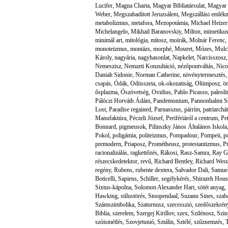
Lucifer
,
Magna Charta
,
Magyar Bibliatársulat
,
Magyar 
Weber
,
Megszabadított Jeruzsálem
,
Megszállási emlék
metabolizmus
,
metafora
,
Mezopotámia
,
Michael Heizer
Michelangelo
,
Mikhail Baranovskiy
,
Milton
,
mimetikus
minimál art
,
mitológia
,
mítosz
,
moirák
,
Molnár Ferenc
,
monoteizmus
,
montázs
,
morphé
,
Mouret
,
Mózes
,
Mulc
Károly
,
nagyária
,
nagyhasonlat
,
Napkelet
,
Narcisszosz
Nemeszisz
,
Nemzeti Konzultáció
,
nézőpontváltás
,
Nico
Daniah Sidonie
,
Norman Catherine
,
növénytermesztés
csapás
,
Ódák
,
Odüsszeia
,
ok-okozatiság
,
Olümposz
,
ör
ősplazma
,
Ószövetség
,
Ovidius
,
Pablo Picasso
,
paleolit
Pálóczi Horváth Ádám
,
Pandemonium
,
Pannonhalmi S
Lost
,
Paradise regained
,
Parnasszus
,
párrím
,
patriarchá
Manufaktúra
,
Péczeli József
,
Perifériáról a centrum
,
Pe
Bonnard
,
pigmeusok
,
Pilinszky János Általános Iskola
Pokol
,
poligámia
,
politeizmus
,
Pompadour
,
Pompeii
,
p
premodern
,
Priaposz
,
Prométheusz
,
protestantizmus
,
P
racionalizálás
,
ragkettőzés
,
Rákosi
,
Rasz-Samra
,
Ray G
részecskedetektor
,
revű
,
Richard Bentley
,
Richard West
regény
,
Rubens
,
rubente dextera
,
Salvador Dali
,
Samue
Boticelli
,
Sapiens
,
Schiller
,
segélykérés
,
Shirazeh Hous
Sixtus-kápolna
,
Solomon Alexander Hart
,
sötét anyag
,
Hawking
,
stílustörés
,
Stoopendaal
,
Suzann Sines
,
szab
Számszimbolika
,
Szaturnusz
,
szecesszió
,
szedőszekrén
Biblia
,
szerelem
,
Szergej Kirillov
,
szex
,
Szilénosz
,
Szin
szóismétlés
,
Szovjetunió
,
Sztálin
,
Sztélé
,
szűznemzés
,