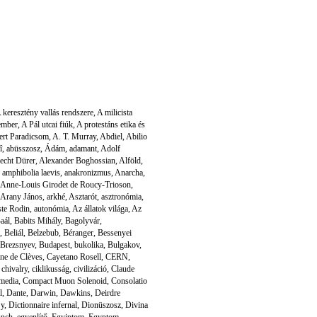
 keresztény vallás rendszere
,
A milicista
ember
,
A Pál utcai fiúk
,
A protestáns etika és
ert Paradicsom
,
A. T. Murray
,
Abdiel
,
Abilio
î
,
abüsszosz
,
Ádám
,
adamant
,
Adolf
echt Dürer
,
Alexander Boghossian
,
Alföld
,
,
amphibolia laevis
,
anakronizmus
,
Anarcha
,
Anne-Louis Girodet de Roucy-Trioson
,
Arany János
,
arkhé
,
Asztarót
,
asztronómia
,
te Rodin
,
autonómia
,
Az állatok világa
,
Az
aál
,
Babits Mihály
,
Bagolyvár
,
,
Beliál
,
Belzebub
,
Béranger
,
Bessenyei
Brezsnyev
,
Budapest
,
bukolika
,
Bulgakov
,
ine de Clèves
,
Cayetano Rosell
,
CERN
,
,
chivalry
,
ciklikusság
,
civilizáció
,
Claude
media
,
Compact Muon Solenoid
,
Consolatio
l
,
Dante
,
Darwin
,
Dawkins
,
Deirdre
Sy
,
Dictionnaire infernal
,
Dionüszosz
,
Divina
unch
,
egyenlítő
,
Egyiptom
,
Egyptom
,