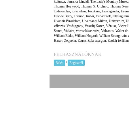
kultusza
,
Terrance Lindall
,
The Lady's Monthly Muse
Thomas Heywood
,
Thomas N. Orchard
,
Thomas New
toldalékolás
,
történelem
,
Toszkána
,
transzgender
,
traum
Duc de Berry
,
Trianon
,
trobar
,
trubadúrok
,
túlvilági bi
Újasszír Birodalom
,
Una rosa y Milton
,
Univerzum
,
Ur
változás
,
Vasfüggöny
,
Vaszilij Koren
,
Vénusz
,
Victor 
Sancti
,
Voltaire
,
vörösalakos váza
,
Vulcanus
,
Walter de
William Blake
,
William Hogarth
,
William Strang
,
win-w
Harari
,
Zeppelin
,
Zeusz
,
Zola
,
zsargon
,
Zsoltár férfiha
FELHASZNÁLÓKNAK
/
Belép
Regisztrál
A prae.hu művészeti portál és a Prae 