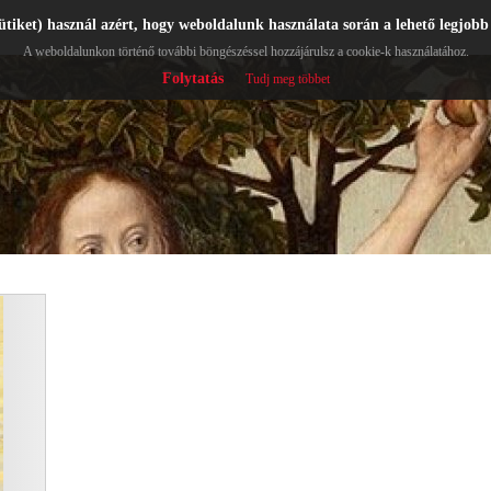
ütiket) használ azért, hogy weboldalunk használata során a lehető legjobb
A weboldalunkon történő további böngészéssel hozzájárulsz a cookie-k használatához.
Folytatás
Tudj meg többet