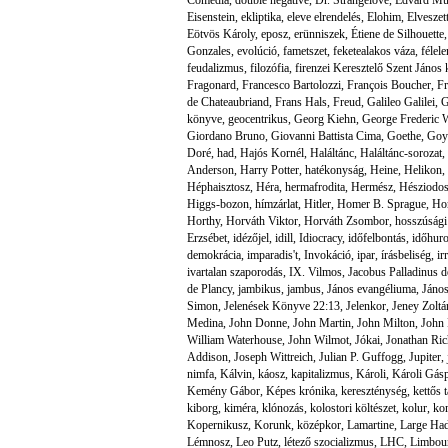
Eisenstein
,
ekliptika
,
eleve elrendelés
,
Elohim
,
Elveszet
Eötvös Károly
,
eposz
,
erünniszek
,
Étiene de Silhouette
Gonzales
,
evolúció
,
fametszet
,
feketealakos váza
,
félel
feudalizmus
,
filozófia
,
firenzei Keresztelő Szent János
Fragonard
,
Francesco Bartolozzi
,
François Boucher
,
Fr
de Chateaubriand
,
Frans Hals
,
Freud
,
Galileo Galilei
,
G
könyve
,
geocentrikus
,
Georg Kiehn
,
George Frederic W
Giordano Bruno
,
Giovanni Battista Cima
,
Goethe
,
Goy
Doré
,
had
,
Hajós Kornél
,
Haláltánc
,
Haláltánc-sorozat
,
Anderson
,
Harry Potter
,
hatékonyság
,
Heine
,
Helikon
,
Héphaisztosz
,
Héra
,
hermafrodita
,
Hermész
,
Hésziodo
Higgs-bozon
,
hímzárlat
,
Hitler
,
Homer B. Sprague
,
Ho
Horthy
,
Horváth Viktor
,
Horváth Zsombor
,
hosszúsági
Erzsébet
,
idézőjel
,
idill
,
Idiocracy
,
időfelbontás
,
időhur
demokrácia
,
imparadis't
,
Invokáció
,
ipar
,
írásbeliség
,
ir
ivartalan szaporodás
,
IX. Vilmos
,
Jacobus Palladinus 
de Plancy
,
jambikus
,
jambus
,
János evangéliuma
,
János
Simon
,
Jelenések Könyve 22:13
,
Jelenkor
,
Jeney Zoltá
Medina
,
John Donne
,
John Martin
,
John Milton
,
John 
William Waterhouse
,
John Wilmot
,
Jókai
,
Jonathan Ri
Addison
,
Joseph Wittreich
,
Julian P. Guffogg
,
Jupiter
,
nimfa
,
Kálvin
,
káosz
,
kapitalizmus
,
Károli
,
Károli Gás
Kemény Gábor
,
Képes krónika
,
kereszténység
,
kettős 
kiborg
,
kiméra
,
klónozás
,
kolostori költészet
,
kolur
,
ko
Kopernikusz
,
Korunk
,
középkor
,
Lamartine
,
Large Had
Lémnosz
,
Leo Putz
,
létező szocializmus
,
LHC
,
Limbour