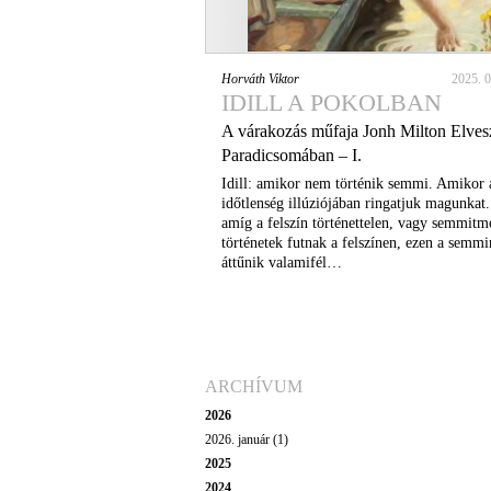
Horváth Viktor
2025. 0
IDILL A POKOLBAN
A várakozás műfaja Jonh Milton Elves
Paradicsomában – I.
Idill: amikor nem történik semmi. Amikor 
időtlenség illúziójában ringatjuk magunka
amíg a felszín történettelen, vagy semmit
történetek futnak a felszínen, ezen a semmi
áttűnik valamifél…
ARCHÍVUM
2026
2026. január (1)
2025
2024