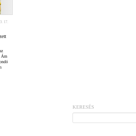
3. 17.
zett
az
t. Ám
mondó
n
KERESÉS