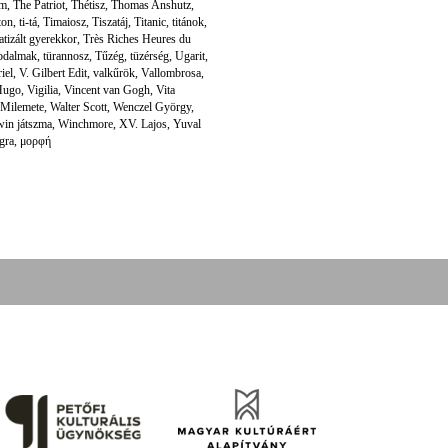
um
,
The Patriot
,
Thétisz
,
Thomas Anshutz
,
ton
,
ti-tá
,
Timaiosz
,
Tiszatáj
,
Titanic
,
titánok
,
atizált gyerekkor
,
Très Riches Heures du
rodalmak
,
türannosz
,
Tűzég
,
tüzérség
,
Ugarit
,
iel
,
V. Gilbert Edit
,
valkűrök
,
Vallombrosa
,
Hugo
,
Vigilia
,
Vincent van Gogh
,
Vita
 Milemete
,
Walter Scott
,
Wenczel György
,
in játszma
,
Winchmore
,
XV. Lajos
,
Yuval
ngra
,
μορφή
folyóirat kiadását, működését a Magyar Kultúráért Alapítvány – Petőfi Kulturális Ügynökség – 