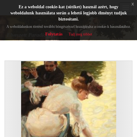
x
Ez a weboldal cookie-kat (sütiket) használ azért, hogy
Toggle
weboldalunk használata során a lehető legjobb élményt tudjuk
navigat
biztosítani.
A weboldalunkon történő további böngészéssel hozzájárulsz a cookie-k használatához.
Folytatás
Elveszett Paradicsom
Tudj meg többet