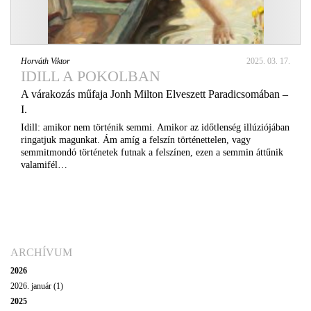
Horváth Viktor
2025. 03. 17.
IDILL A POKOLBAN
A várakozás műfaja Jonh Milton Elveszett Paradicsomában –
I.
Idill: amikor nem történik semmi. Amikor az időtlenség illúziójában
ringatjuk magunkat. Ám amíg a felszín történettelen, vagy
semmitmondó történetek futnak a felszínen, ezen a semmin áttűnik
valamifél…
ARCHÍVUM
2026
2026. január (1)
2025