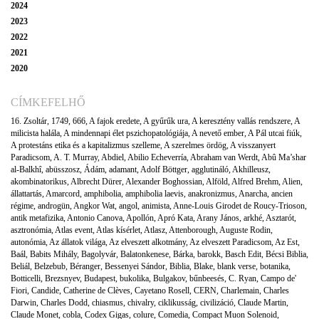
2024
2023
2022
2021
2020
CÍMKEFELHŐ
16. Zsoltár
,
1749
,
666
,
A fajok eredete
,
A gyűrűk ura
,
A keresztény vallás rendszere
,
A
milicista halála
,
A mindennapi élet pszichopatológiája
,
A nevető ember
,
A Pál utcai fiúk
,
A protestáns etika és a kapitalizmus szelleme
,
A szerelmes ördög
,
A visszanyert
Paradicsom
,
A. T. Murray
,
Abdiel
,
Abilio Echeverría
,
Abraham van Werdt
,
Abû Ma’shar
al-Balkhî
,
abüsszosz
,
Ádám
,
adamant
,
Adolf Böttger
,
agglutináló
,
Akhilleusz
,
akombinatorikus
,
Albrecht Dürer
,
Alexander Boghossian
,
Alföld
,
Alfred Brehm
,
Alien
,
állattartás
,
Amarcord
,
amphibolia
,
amphibolia laevis
,
anakronizmus
,
Anarcha
,
ancien
régime
,
androgün
,
Angkor Wat
,
angol
,
animista
,
Anne-Louis Girodet de Roucy-Trioson
,
antik metafizika
,
Antonio Canova
,
Apollón
,
Apró Kata
,
Arany János
,
arkhé
,
Asztarót
,
asztronómia
,
Atlas event
,
Atlas kísérlet
,
Atlasz
,
Attenborough
,
Auguste Rodin
,
autonómia
,
Az állatok világa
,
Az elveszett alkotmány
,
Az elveszett Paradicsom
,
Az Est
,
Baál
,
Babits Mihály
,
Bagolyvár
,
Balatonkenese
,
Bárka
,
barokk
,
Basch Edit
,
Bécsi Biblia
,
Beliál
,
Belzebub
,
Béranger
,
Bessenyei Sándor
,
Biblia
,
Blake
,
blank verse
,
botanika
,
Botticelli
,
Brezsnyev
,
Budapest
,
bukolika
,
Bulgakov
,
bűnbeesés
,
C. Ryan
,
Campo de'
Fiori
,
Candide
,
Catherine de Clèves
,
Cayetano Rosell
,
CERN
,
Charlemain
,
Charles
Darwin
,
Charles Dodd
,
chiasmus
,
chivalry
,
ciklikusság
,
civilizáció
,
Claude Martin
,
Claude Monet
,
cobla
,
Codex Gigas
,
colure
,
Comedia
,
Compact Muon Solenoid
,