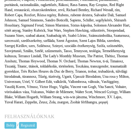
puritánok
,
racionalizálás
,
ragkettőzés
,
Rákosi
,
Rasz-Samra
,
Ray Gropius
,
Red Right
Hand
,
restauráció
,
részecskedetektor
,
revű
,
Richard Bentley
,
Richard Westall
,
rím
,
Robert Capa
,
Roxfort
,
Rózsa regény
,
Rubens
,
rubente dextera
,
Salvador Dali
,
Samuel
Johnson
,
Samuel Simmons
,
Sandro Boticelli
,
Sapiens
,
Schiller
,
segélykérés
,
Shirazeh
Houshiary
,
Sigmund Freud
,
Simon Marmion
,
Sixtus-kápolna
,
Solomon Alexander Hart
,
sötét anyag
,
Stanley Kubrick
,
Star Wars
,
Stephen Hawking
,
stílustörés
,
Stoopendaal
,
Suzann Sines
,
szabad akarat
,
Szabadság tér
,
Szabó Lőrinc
,
Számszimbolika
,
Szaturnusz
,
szecesszió
,
szedőszekrény
,
szélláda
,
Szent Ágoston
,
Szent Lajos Biblia
,
szerelem
,
Szergej Kirillov
,
szex
,
Szilénosz
,
Szinyei
,
szociális érzékenység
,
Szófa
,
szóismétlés
,
Szovjetunió
,
Sztálin
,
Sztélé
,
szűznemzés
,
Tasso
,
Tennyson
,
teológia
,
Termelékenység
kultusza
,
Terrance Lindall
,
The Lady's Monthly Museum
,
The Patriot
,
Thétisz
,
Thomas
Anshutz
,
Thomas Heywood
,
Thomas N. Orchard
,
Thomas Newton
,
ti-tá
,
Timaiosz
,
Tiszatáj
,
Titanic
,
titánok
,
toldalékolás
,
történelem
,
Toszkána
,
transzgender
,
traumatizált
gyerekkor
,
Très Riches Heures du Duc de Berry
,
Trianon
,
trobar
,
trubadúrok
,
túlvilági
birodalmak
,
türannosz
,
Tűzég
,
tüzérség
,
Ugarit
,
Újasszír Birodalom
,
Una rosa y Milton
,
Univerzum
,
Uriel
,
V. Gilbert Edit
,
valkűrök
,
Vallombrosa
,
változás
,
Vasfüggöny
,
Vaszilij Koren
,
Vénusz
,
Victor Hugo
,
Vigilia
,
Vincent van Gogh
,
Vita Sancti
,
Voltaire
,
vörösalakos váza
,
Vulcanus
,
Walter de Milemete
,
Walter Scott
,
Wenczel György
,
William
Blake
,
William Hogarth
,
William Strang
,
win-win játszma
,
Winchmore
,
XV. Lajos
,
Yuval Harari
,
Zeppelin
,
Zeusz
,
Zola
,
zsargon
,
Zsoltár férfihangra
,
μορφή
FELHASZNÁLÓKNAK
/
Belép
Regisztrál