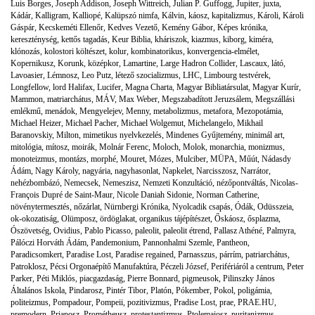
Luis Borges
,
Joseph Addison
,
Joseph Wittreich
,
Julian P. Guffogg
,
Jupiter
,
juxta
,
Kádár
,
Kalligram
,
Kalliopé
,
Kalüpszó nimfa
,
Kálvin
,
káosz
,
kapitalizmus
,
Károli
,
Károli
Gáspár
,
Kecskeméti Ellenőr
,
Kedves Vezető
,
Kemény Gábor
,
Képes krónika
,
kereszténység
,
kettős tagadás
,
Keur Biblia
,
kháriszok
,
kiazmus
,
kiborg
,
kiméra
,
klónozás
,
kolostori költészet
,
kolur
,
kombinatorikus
,
konvergencia-elmélet
,
Kopernikusz
,
Korunk
,
középkor
,
Lamartine
,
Large Hadron Collider
,
Lascaux
,
látó
,
Lavoasier
,
Lémnosz
,
Leo Putz
,
létező szocializmus
,
LHC
,
Limbourg testvérek
,
Longfellow
,
lord Halifax
,
Lucifer
,
Magna Charta
,
Magyar Bibliatársulat
,
Magyar Kurír
,
Mammon
,
matriarchátus
,
MÁV
,
Max Weber
,
Megszabadított Jeruzsálem
,
Megszállási
emlékmű
,
menádok
,
Mengyelejev
,
Menny
,
metabolizmus
,
metafora
,
Mezopotámia
,
Michael Heizer
,
Michael Pacher
,
Michael Wolgemut
,
Michelangelo
,
Mikhail
Baranovskiy
,
Milton
,
mimetikus nyelvkezelés
,
Mindenes Gyűjtemény
,
minimál art
,
mitológia
,
mítosz
,
moirák
,
Molnár Ferenc
,
Moloch
,
Molok
,
monarchia
,
monizmus
,
monoteizmus
,
montázs
,
morphé
,
Mouret
,
Mózes
,
Mulciber
,
MÜPA
,
Műút
,
Nádasdy
Ádám
,
Nagy Károly
,
nagyária
,
nagyhasonlat
,
Napkelet
,
Narcisszosz
,
Narrátor
,
nehézbombázó
,
Nemecsek
,
Nemeszisz
,
Nemzeti Konzultáció
,
nézőpontváltás
,
Nicolas-
François Dupré de Saint-Maur
,
Nicole Daniah Sidonie
,
Norman Catherine
,
növénytermesztés
,
nőzárlat
,
Nürnbergi Krónika
,
Nyolcadik csapás
,
Ódák
,
Odüsszeia
,
ok-okozatiság
,
Olümposz
,
ördöglakat
,
organikus tájépítészet
,
Őskáosz
,
ősplazma
,
Ószövetség
,
Ovidius
,
Pablo Picasso
,
paleolit
,
paleolit étrend
,
Pallasz Athéné
,
Palmyra
,
Pálóczi Horváth Ádám
,
Pandemonium
,
Pannonhalmi Szemle
,
Pantheon
,
Paradicsomkert
,
Paradise Lost
,
Paradise regained
,
Parnasszus
,
párrím
,
patriarchátus
,
Patroklosz
,
Pécsi Orgonaépítő Manufaktúra
,
Péczeli József
,
Perifériáról a centrum
,
Peter
Parker
,
Péti Miklós
,
piacgazdaság
,
Pierre Bonnard
,
pigmeusok
,
Pilinszky János
Általános Iskola
,
Pindarosz
,
Pintér Tibor
,
Platón
,
Pókember
,
Pokol
,
poligámia
,
politeizmus
,
Pompadour
,
Pompeii
,
pozitivizmus
,
Pradise Lost
,
prae
,
PRAE.HU
,
premodern
,
Priaposz
,
Prométheusz
,
protestantizmus
,
Ptolemaiosz
,
puritanizmus
,