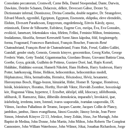
Consolatio peccatorum
,
Cromwell
,
Czene Béla
,
Daniel Stoopendaal
,
Dante
,
Darwin
,
Dawkins
,
Deirdre Schanen
,
Delacroix
,
délkör
,
Devecseri Gábor
,
Dexter Sy
,
Dictionnaire infernal
,
Dionüszosz
,
Divina Comedia
,
double negative
,
Dr. Strangelove
,
Edvard Munch
,
egyenlítő
,
Egyiptom
,
Egyptom
,
Eisenstein
,
ekliptika
,
eleve elrendelés
,
Elohim
,
Elveszett Paradicsom
,
Empyreum
,
engedetlenség
,
Eötvös Károly
,
eposz
,
erünniszek
,
Étiene de Silhouette
,
Eufrátesz
,
Eugene Cox
,
európa
,
Éva
,
Eva Gonzales
,
evolúció
,
fametszet
,
feketealakos váza
,
félelem
,
Fellini
,
Feminist Milton
,
feminizmus
,
feudalizmus
,
filozófia
,
firenzei Keresztelő Szent János kápolna
,
föld
,
forgástengely
,
forma
,
Fragonard
,
Francesco Bartolozzi
,
François Boucher
,
Francois-René
Chateaubriand
,
François-René de Chateaubriand
,
Frans Hals
,
Freud
,
Galileo Galilei
,
Gandalf
,
gender study
,
Genezis
,
Genezis könyve
,
geocentrikus
,
Georg Kiehn
,
George
Frederic Watts
,
Getty Tondal
,
Gigantomachia
,
Giordano Bruno
,
Giovanni Battista Cima
,
Goethe
,
Goya
,
gráciák
,
Guilhèm de Peitieus
,
Gustave Doré
,
had
,
Hajós Kornél
,
Haláltánc
,
Haláltánc-sorozat
,
Hamerli Nikolett
,
Hans Holbein
,
Harry Anderson
,
Harry
Potter
,
hatékonyság
,
Heine
,
Helikon
,
heliocentrikus
,
heliocentrikus modell
,
Héphaisztosz
,
Héra
,
hermafrodita
,
Hermész
,
Hésziodosz
,
Hévíz
,
hexameter
,
Hieronymus Bosch
,
Higgs-bozon
,
hímzárlat
,
Hitler
,
Homer B. Sprague
,
Homérosz
,
hórák
,
hóráskönyv
,
Horatius
,
Horthy
,
Horváth Viktor
,
Horváth Zsombor
,
hosszúsági
kör
,
Hugonnai Vilma
,
hypertext
,
I. Erzsébet
,
idézőjel
,
idill
,
Idiocracy
,
időfelbontás
,
időhurok
,
II. Ramszesz
,
Iliász
,
illiberális demokrácia
,
imparadis't
,
Invokáció
,
ipar
,
írásbeliség
,
irredenta
,
isten
,
Istennő
,
ivaros szaporodás
,
ivartalan szaporodás
,
IX.
Vilmos
,
Jacobus Palladinus de Teramo
,
Jacques Cazotte
,
Jacques Collin de Plancy
,
jambikus
,
jambus
,
János evangéliuma
,
Jánosi Gusztáv
,
Jánosy István
,
Jean Pierre
Simon
,
Jelenések Könyve 22:13
,
Jelenkor
,
Jeney Zoltán
,
Jézus
,
Joe Murtagh
,
John
Baptist de Medina
,
John Donne
,
John Martin
,
John Milton
,
John Roberts The Compleat
Cannoniere
,
John William Waterhouse
,
John Wilmot
,
Jókai
,
Jonathan Richardson
,
Jorge